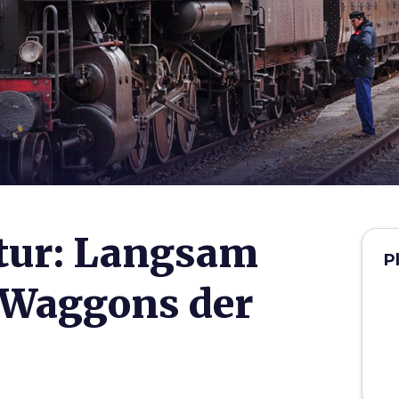
’Orcia
atur: Langsam
P
 Waggons der