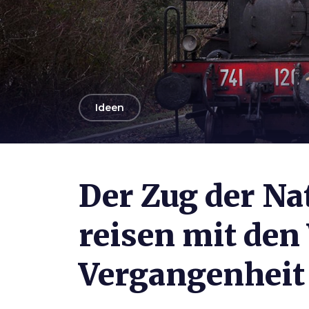
arrow_back
Ideen
Photo ©
Mario Llorca, Archivio Comuni Ambito Val d
Der Zug der N
reisen mit den
Vergangenheit