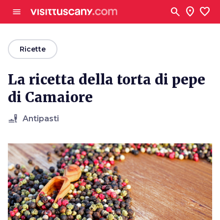
Vai al contenuto principale
search
location_on
favorite
menu
arrow_back
Ricette
La ricetta della torta di pepe
di Camaiore
brunch_dining
Antipasti