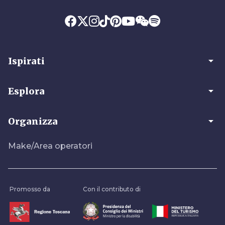
arrow_drop_down
Ispirati
arrow_drop_down
Esplora
arrow_drop_down
Organizza
Make/Area operatori
Promosso da
Con il contributo di