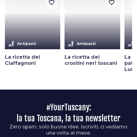
favorite_border
favorite_border
brunch_dining
brunch_dining
brunch_dining
Antipasti
Antipasti
La ricetta dei
La ricetta dei
La ri
Ciaffagnoni
crostini neri toscani
pato
Luni
#YourTuscany:
la tua Toscana, la tua newsletter
Zero spam, solo buone idee. Iscriviti, ci vediamo
una volta al mese.