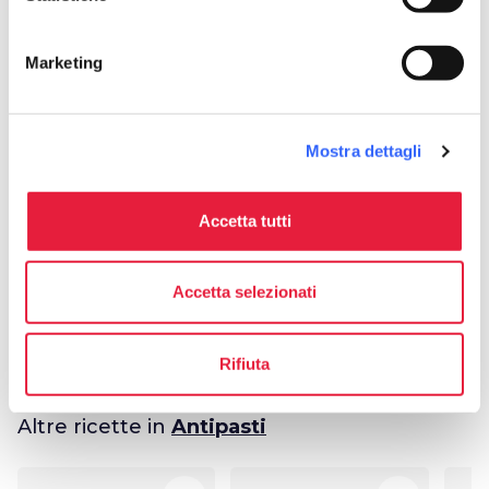
av_timer
Tempo cottura
50 min
Marketing
Mostra dettagli
Organizza
restaurant
chevron_right
Dove mangiare
Accetta tutti
celebration
chevron_right
Esperienze
Accetta selezionati
Rifiuta
Altre ricette in
Antipasti