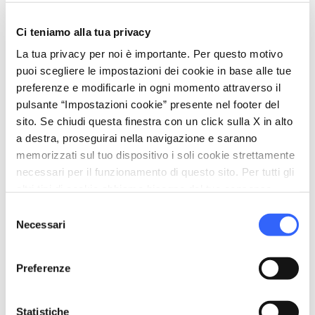
sale e amalgamare il tutto molto bene.
Ci teniamo alla tua privacy
Imburrare una teglia, stendere la sfoglia
La tua privacy per noi è importante. Per questo motivo
sottile e versare l’impasto, livellare,
puoi scegliere le impostazioni dei cookie in base alle tue
quindi rimboccare il bordo, tagliarlo a
preferenze e modificarle in ogni momento attraverso il
pulsante “Impostazioni cookie” presente nel footer del
becchi.
sito. Se chiudi questa finestra con un click sulla X in alto
a destra, proseguirai nella navigazione e saranno
Infornare a 180° per circa 40/50 minuti.
memorizzati sul tuo dispositivo i soli cookie strettamente
necessari per il funzionamento di questo sito. Per tutti gli
altri tipi di cookie abbiamo bisogno del tuo consenso.
Selezione
Necessari
del
consenso
workspace_premium
Difficoltà
Facile
Preferenze
restaurant_menu
Preparazione
20 min
Statistiche