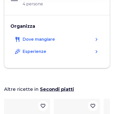
4 persone
Organizza
restaurant
chevron_right
Dove mangiare
celebration
chevron_right
Esperienze
Altre ricette in
Secondi piatti
favorite_border
favorite_border