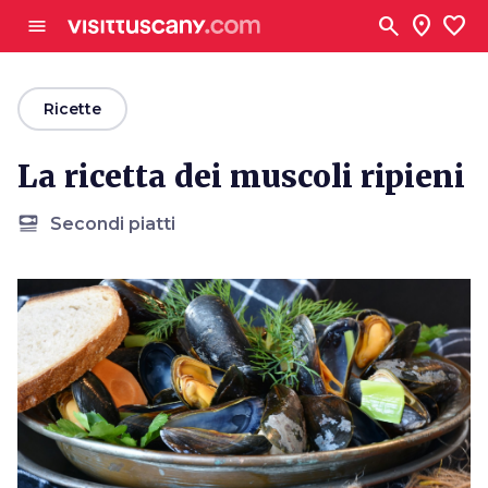
Vai al contenuto principale
search
location_on
favorite
menu
arrow_back
Ricette
La ricetta dei muscoli ripieni
set_meal
Secondi piatti