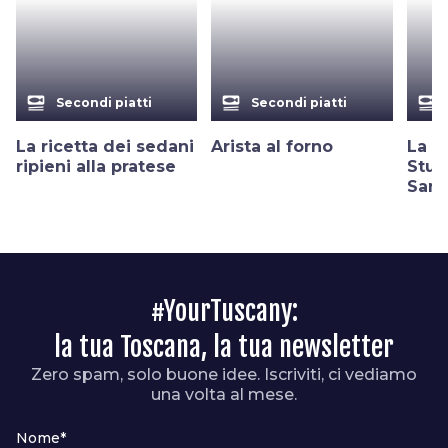
set_meal
set_meal
set_meal
Secondi piatti
Secondi piatti
La ricetta dei sedani
Arista al forno
La ri
ripieni alla pratese
Stuf
Sang
#YourTuscany:
la tua Toscana, la tua newsletter
Zero spam, solo buone idee. Iscriviti, ci vediamo
una volta al mese.
Nome*