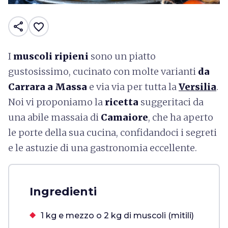
share
favorite_border
I
muscoli ripieni
sono un piatto
gustosissimo, cucinato con molte varianti
da
Carrara a Massa
e via via per tutta la
Versilia
.
Noi vi proponiamo la
ricetta
suggeritaci da
una abile massaia di
Camaiore
, che ha aperto
le porte della sua cucina, confidandoci i segreti
e le astuzie di una gastronomia eccellente.
Ingredienti
1 kg e mezzo o 2 kg di muscoli (mitili)