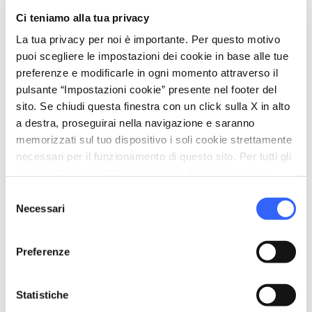
un giro di spago. In una pentola
Ci teniamo alla tua privacy
abbastanza grande, sistemare i muscoli
La tua privacy per noi è importante. Per questo motivo
puoi scegliere le impostazioni dei cookie in base alle tue
in ordine, preferibilmente a spirale,
preferenze e modificarle in ogni momento attraverso il
cominciando dal centro fino ad arrivare
pulsante “Impostazioni cookie” presente nel footer del
ai bordi, e continuare, sovrapponendo
sito. Se chiudi questa finestra con un click sulla X in alto
gli uni agli altri fino ad esaurimento.
a destra, proseguirai nella navigazione e saranno
memorizzati sul tuo dispositivo i soli cookie strettamente
necessari per il funzionamento di questo sito. Per tutti gli
5.
In una padella preparare il sugo con la
altri tipi di cookie abbiamo bisogno del tuo consenso.
passata o i pelati, uno spicchio d'aglio e
Selezione
Necessari
un ciuffo di prezzemolo tritati
del
consenso
finemente, un bicchiere di vino bianco e
Preferenze
un mezzo bicchiere d'olio d'oliva. Anche
in questo caso i palati più forti possono
aggiungere a piacere un pizzico di
Statistiche