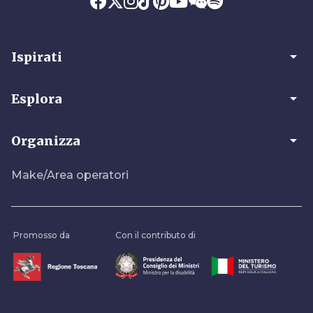
arrow_drop_down
Ispirati
arrow_drop_down
Esplora
arrow_drop_down
Organizza
Make/Area operatori
Promosso da
Con il contributo di