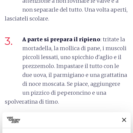
attenzione a non rovinare le valve e a
non separarle del tutto. Una volta aperti,
lasciateli scolare.
3.
A parte si prepara il ripieno
: tritate la
mortadella, la mollica di pane, i muscoli
piccoli lessati, uno spicchio d'aglio e il
prezzemolo. Impastare il tutto con le
due uova, il parmigiano e una grattatina
di noce moscata. Se piace, aggiungere
un pizzico di peperoncino e una
spolveratina di timo.
4.
Aggiustare di sale e pepe e riempire i
muscoli, assicurando le due valve con