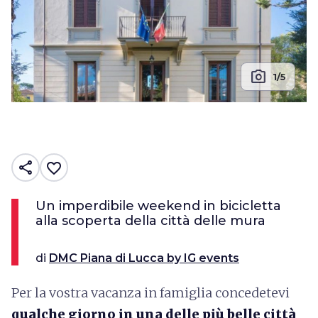
photo_camera
1/5
share
favorite_border
Un imperdibile weekend in bicicletta
alla scoperta della città delle mura
di
DMC Piana di Lucca by IG events
Per la vostra vacanza in famiglia concedetevi
qualche giorno in una delle più belle città