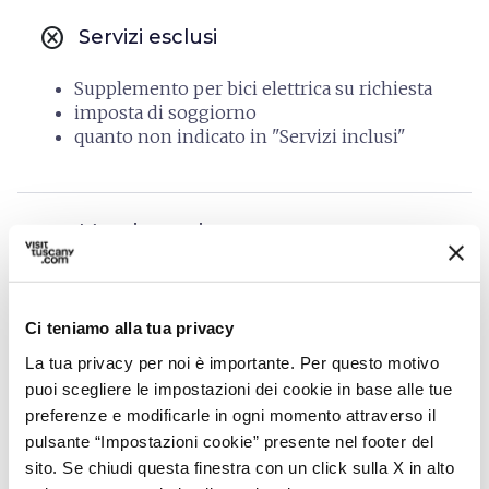
cancel
Servizi esclusi
Supplemento per bici elettrica su richiesta
imposta di soggiorno
quanto non indicato in "Servizi inclusi"
groups
Meeting point
Villa Ricci Suites Lucca
Ci teniamo alla tua privacy
info
Organizzazione
La tua privacy per noi è importante. Per questo motivo
puoi scegliere le impostazioni dei cookie in base alle tue
DMC Piana di Lucca by IG events
preferenze e modificarle in ogni momento attraverso il
pulsante “Impostazioni cookie” presente nel footer del
Via Santa Giustina, 6
sito. Se chiudi questa finestra con un click sulla X in alto