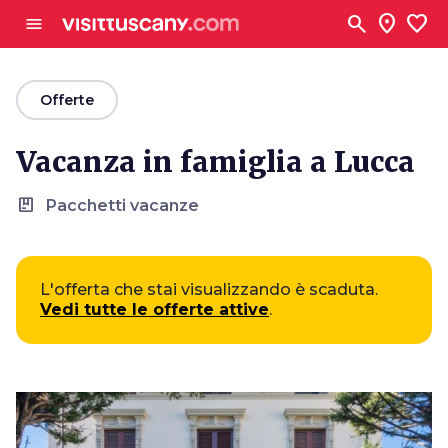
Vai al contenuto principale
search
location_on
favorite
menu
arrow_back
Offerte
Vacanza in famiglia a Lucca
package
Pacchetti vacanze
L'offerta che stai visualizzando è scaduta.
Vedi tutte le offerte attive
.