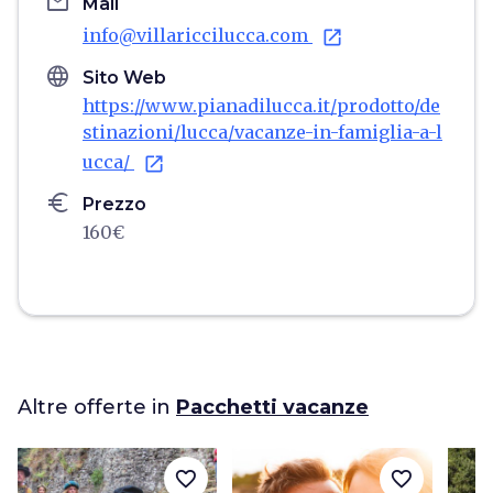
email
Mail
info@villariccilucca.com
open_in_new
language
Sito Web
https://www.pianadilucca.it/prodotto/de
stinazioni/lucca/vacanze-in-famiglia-a-l
ucca/
open_in_new
euro
Prezzo
160€
Altre offerte in
Pacchetti vacanze
favorite_border
favorite_border