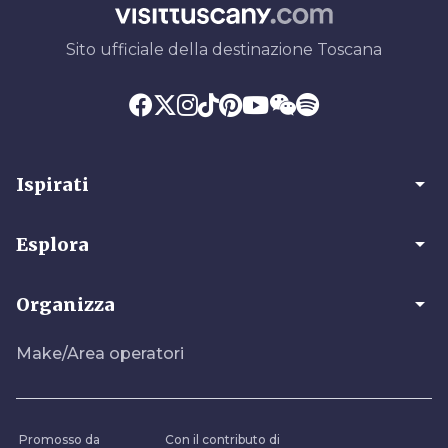
Sito ufficiale della destinazione Toscana
arrow_drop_down
Ispirati
arrow_drop_down
Esplora
arrow_drop_down
Organizza
Make/Area operatori
Promosso da
Con il contributo di