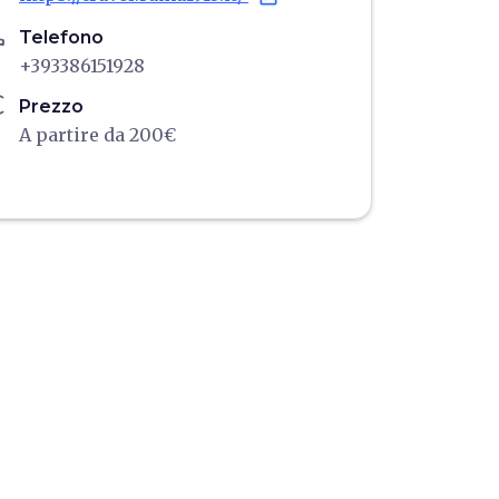
ne
Telefono
+393386151928
ro
Prezzo
A partire da 200€