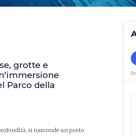
A
e, grotte e
un'immersione
Sc
el Parco della
profondità, si nasconde un posto