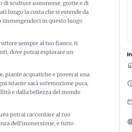
o di sculture sommerse, grotte e di
ati lungo la costa che si estende da
io immergendoci in questo luogo
truttore sempre al tuo fianco, ti
ti, dove potrai esplorare un
I
ho
ce, piante acquatiche e proverai una
sched
Ogni istante sarà un’emozione pura,
llità e dalla bellezza del mondo
ema
uea potrai raccontare al tuo
langu
enza dell’immersione, e tutto