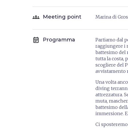
groups
Meeting point
Marina di Gro
event_note
Programma
Partiamo dal p
raggiungere i 
battesimo del 
tutta la costa
scogliere del P
avvistamento m
Una volta anco
diving
terranno
attrezzatura.
S
muta,
maschera
battesimo dell
immersione. E p
Ci sposteremo 