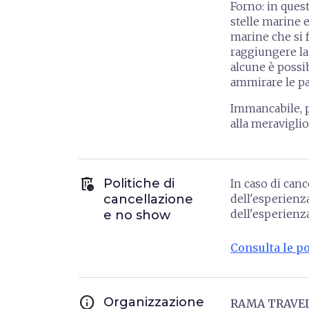
Forno
: in ques
stelle marine e
marine che si 
raggiungere la 
alcune è possi
ammirare le pa
Immancabile, p
alla meraviglio
auto_delete
Politiche di
In caso di canc
cancellazione
dell'esperienz
dell'esperienza
e no show
Consulta le po
info
Organizzazione
RAMA TRAVE