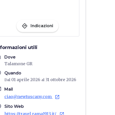
directions
Indicazioni
nformazioni utili
me
Dove
Talamone GR
ule
Quando
01 aprile 2026
31 ottobre 2026
Dal
al
il
Mail
ciao@newtuscany.com
open_in_new
age
Sito Web
https://travel.rama1913.it/
open_in_new