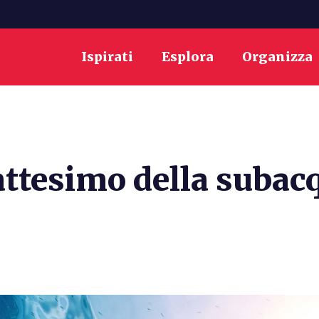
Ispirati
Esplora
Organizza
attesimo della subac