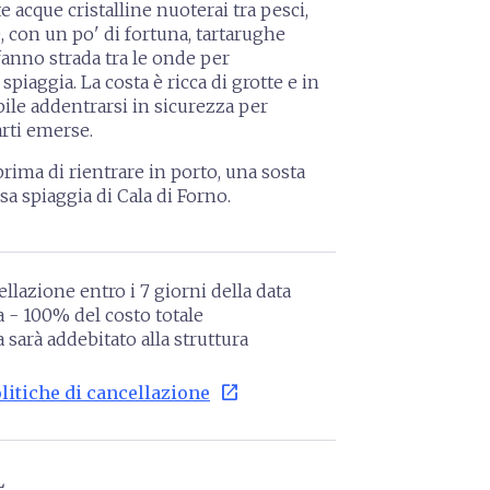
te
acque cristalline nuoterai tra pesci,
, con un po' di fortuna, tartarughe
fanno strada tra le onde per
spiaggia. La costa è ricca di grotte e in
bile addentrarsi in sicurezza per
rti emerse.
rima di rientrare in porto, una sosta
sa spiaggia di Cala di Forno.
ellazione entro i 7 giorni della data
a - 100% del costo totale
 sarà addebitato alla struttura
open_in_new
litiche di cancellazione
L