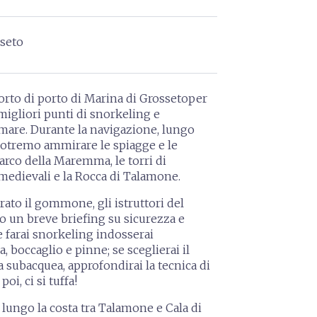
sseto
orto di porto di Marina di Grosseto
per
migliori punti di snorkeling
e
mare. Durante la navigazione, lungo
, potremo ammirare le spiagge e le
arco della Maremma, le torri di
edievali e la Rocca di Talamone.
rato il gommone, gli istruttori del
 un breve briefing su sicurezza e
e farai snorkeling indosserai
, boccaglio e pinne
; se sceglierai il
a subacquea, approfondirai la tecnica di
oi, ci si tuffa!
lungo la costa tra Talamone e Cala di