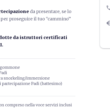
pho
artecipazione
da presentare, se lo
di per proseguire il tuo “cammino”
eu
tte da istruttori certificati
I.
o gommone
Padi
ura snorkeling/immersione
di partecipazione Padi (battesimo)
on compreso nella voce servizi inclusi