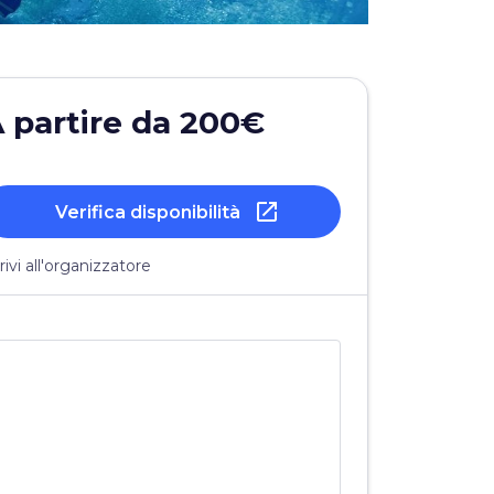
 partire da 200€
open_in_new
Verifica disponibilità
rivi all'organizzatore