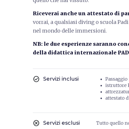
quello che hai vissuto.
Riceverai anche un attestato di p
vorrai, a qualsiasi diving o scuola Pa
nel mondo delle immersioni.
NB: le due esperienze saranno condo
della didattica internazionale PAD
check_circle
Servizi inclusi
Passaggi
istruttore 
attrezzat
attestato 
cancel
Servizi esclusi
Tutto quello n