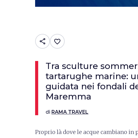
share
favorite_border
Tra sculture sommers
tartarughe marine: 
guidata nei fondali d
Maremma
di
RAMA TRAVEL
Proprio là dove le acque cambiano in 