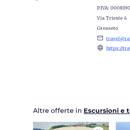
P.IVA: 000819
Via Trieste 4
Grosseto
email
travel@ra
language
https://tr
Altre offerte in
Escursioni e 