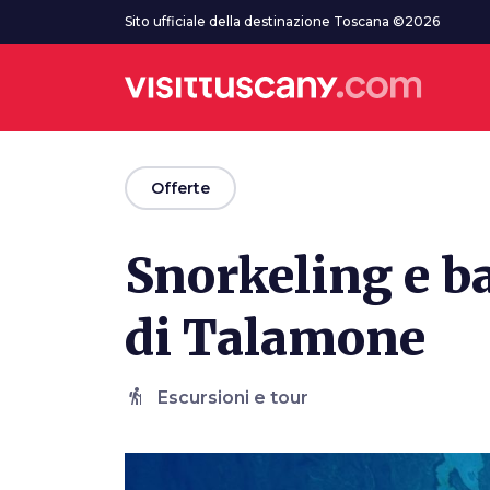
Vai al contenuto principale
Sito ufficiale della destinazione Toscana ©2026
arrow_back
Offerte
Snorkeling e b
di Talamone
hiking
Escursioni e tour