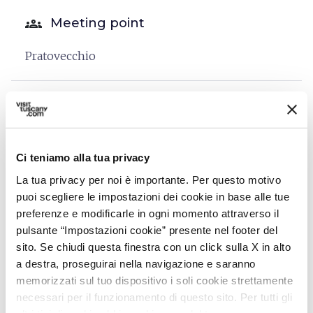
groups
Meeting point
Pratovecchio
auto_delete
Politiche di
cancellazione
e no show
Ci teniamo alla tua privacy
open_in_new
Consulta le politiche di cancellazione
La tua privacy per noi è importante. Per questo motivo
puoi scegliere le impostazioni dei cookie in base alle tue
preferenze e modificarle in ogni momento attraverso il
info
Organizzazione
pulsante “Impostazioni cookie” presente nel footer del
sito. Se chiudi questa finestra con un click sulla X in alto
De Gustibus Tours di Tommaso Ciabini
a destra, proseguirai nella navigazione e saranno
memorizzati sul tuo dispositivo i soli cookie strettamente
P.IVA: 06789710487
necessari per il funzionamento di questo sito. Per tutti gli
Via Vittorio Emanuele II, 110