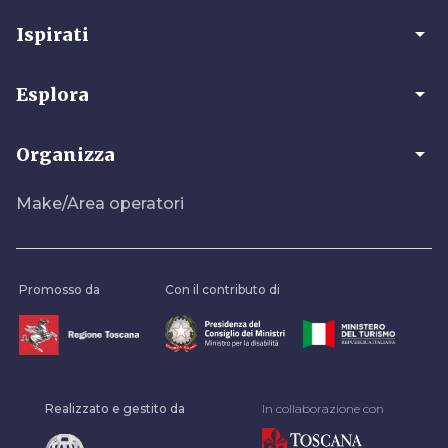
arrow_drop_down
Ispirati
arrow_drop_down
Esplora
arrow_drop_down
Organizza
Make/Area operatori
Promosso da
Con il contributo di
Realizzato e gestito da
In collaborazione con