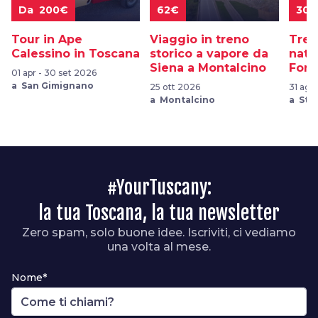
Da 200€
62€
30€
Tour in Ape
Viaggio in treno
Trek
Calessino in Toscana
storico a vapore da
natu
Siena a Montalcino
Fora
01 apr - 30 set 2026
a San Gimignano
25 ott 2026
31 ago
a Montalcino
a Sta
#YourTuscany:
la tua Toscana, la tua newsletter
Zero spam, solo buone idee. Iscriviti, ci vediamo
una volta al mese.
Nome*