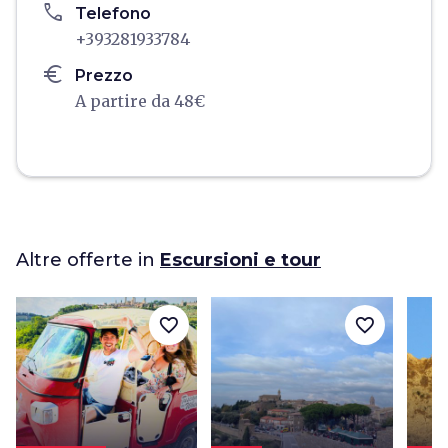
phone
Telefono
+393281933784
euro
Prezzo
A partire da 48€
Altre offerte in
Escursioni e tour
favorite_border
favorite_border