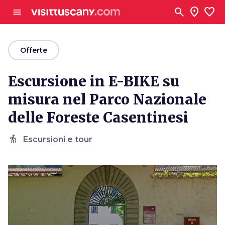
Vai al contenuto principale
search
location_on
favorite
menu
arrow_back
Offerte
Escursione in E-BIKE su
misura nel Parco Nazionale
delle Foreste Casentinesi
hiking
Escursioni e tour