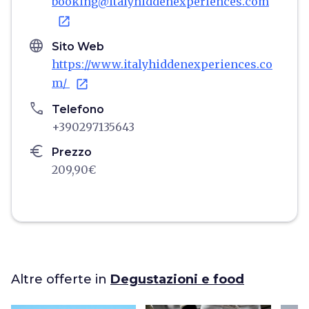
booking@italyhiddenexperiences.com
open_in_new
language
Sito Web
https://www.italyhiddenexperiences.co
m/
open_in_new
phone
Telefono
+390297135643
euro
Prezzo
209,90€
Altre offerte in
Degustazioni e food