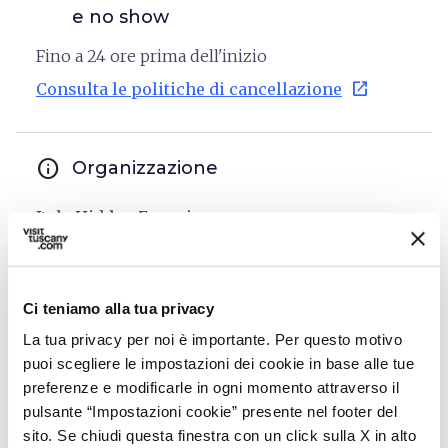
e no show
Fino a 24 ore prima dell'inizio
open_in_new
Consulta le politiche di cancellazione
info
Organizzazione
Italy Hidden Experiences
P.IVA: 10599040960
Via Vincenzo Monti 57/4
Ci teniamo alla tua privacy
Milano
La tua privacy per noi è importante. Per questo motivo
phone
open_in_new
3291596838
puoi scegliere le impostazioni dei cookie in base alle tue
email
preferenze e modificarle in ogni momento attraverso il
open_in_new
booking@italyhiddenexperiences.com
pulsante “Impostazioni cookie” presente nel footer del
language
open_in_new
https://italyhiddenexperiences.com/
sito. Se chiudi questa finestra con un click sulla X in alto