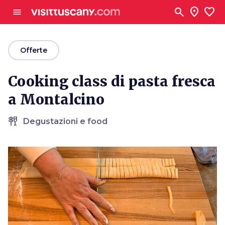
Vai al contenuto principale
search
location_on
favorite
menu
arrow_back
Offerte
Cooking class di pasta fresca
a Montalcino
tapas
Degustazioni e food