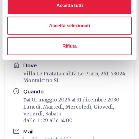
Accetta tutti
Accetta selezionati
directions
Indicazioni
Rifiuta
Informazioni utili
home
Dove
Villa Le PrataLocalità Le Prata, 261, 53024
Montalcino SI
schedule
Quando
01 maggio 2026
31 dicembre 2030
Dal
al
Lunedì,
Martedì,
Mercoledì,
Giovedì,
Venerdì,
Sabato
dalle
11:29
alle
14:00
email
Mail