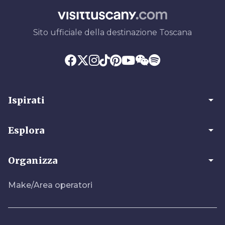
Sito ufficiale della destinazione Toscana
arrow_drop_down
Ispirati
arrow_drop_down
Esplora
arrow_drop_down
Organizza
Make/Area operatori