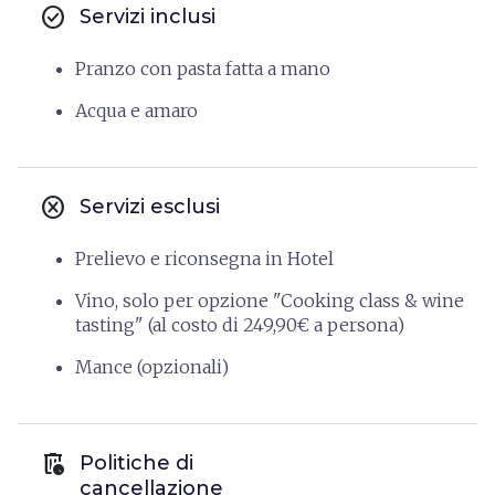
check_circle
Servizi inclusi
Pranzo con pasta fatta a mano
Acqua e amaro
cancel
Servizi esclusi
Prelievo e riconsegna in Hotel
Vino, solo per opzione "Cooking class & wine
tasting" (al costo di 249,90€ a persona)
Mance (opzionali)
auto_delete
Politiche di
cancellazione