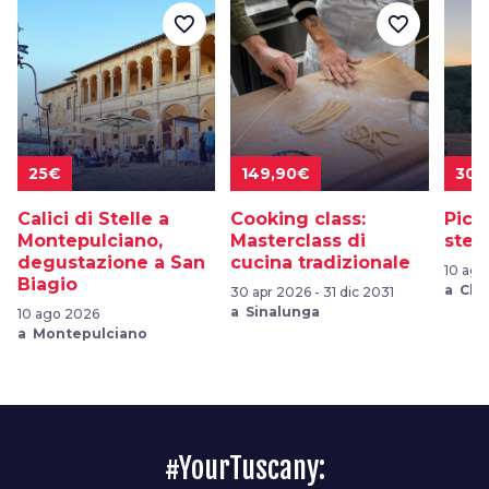
favorite_border
favorite_border
25€
149,90€
30€
Calici di Stelle a
Cooking class:
Picni
Montepulciano,
Masterclass di
stel
degustazione a San
cucina tradizionale
10 ago
Biagio
a Chiu
30 apr 2026 - 31 dic 2031
a Sinalunga
10 ago 2026
a Montepulciano
#YourTuscany: