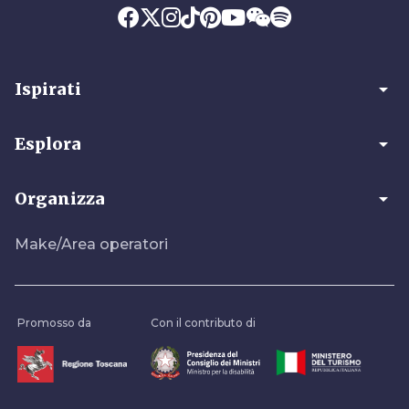
arrow_drop_down
Ispirati
arrow_drop_down
Esplora
arrow_drop_down
Organizza
Make/Area operatori
Promosso da
Con il contributo di