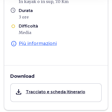
In kayak o in sup, 7.0 Km
schedule
Durata
3 ore
Difficoltà
Media
info
Più informazioni
Download
save_alt
Tracciato e scheda itinerario