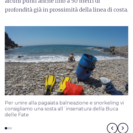
alcuni punti anche fino a 50 metri di
profondità già in prossimità della linea di costa.
Per unire alla pagaiata balneazione e snorkeling vi
consigliamo una sosta all´insenatura della Buca
delle Fate
chevron_left
chevron_right