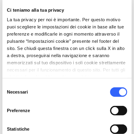
bagni”, soprattutto perché non vi è
Ci teniamo alla tua privacy
affollamento. In ogni caso, non essendoci
La tua privacy per noi è importante. Per questo motivo
stabilimenti attrezzati se non al punto di
puoi scegliere le impostazioni dei cookie in base alle tue
partenza e di arrivo, vi consigliamo di portarvi
preferenze e modificarle in ogni momento attraverso il
da mangiare e da bere.
pulsante “Impostazioni cookie” presente nel footer del
sito. Se chiudi questa finestra con un click sulla X in alto
Se rimanete in zona non perdete l’occasione di
a destra, proseguirai nella navigazione e saranno
visitare il
Parco Archeologico di Baratti e
memorizzati sul tuo dispositivo i soli cookie strettamente
necessari per il funzionamento di questo sito. Per tutti gli
Populonia
, un vero e proprio museo all’aperto
altri tipi di cookie abbiamo bisogno del tuo consenso.
della civiltà etrusca affacciato sul Tirreno. Si
Selezione
trova a pochi km da Buca delle fate e
Necessari
del
comprende i resti dell’antica Populonia, l’unica
consenso
città costruita dagli Etruschi sul mare, e due
Preferenze
grandi necropoli. Infine ogni anno a giugno qui
si svolge il Baratti Outdoor Festival, occasione
Statistiche