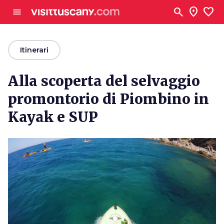
Vai al contenuto principale
search
location_on
favorite
menu
arrow_back
Itinerari
Alla scoperta del selvaggio
promontorio di Piombino in
Kayak e SUP