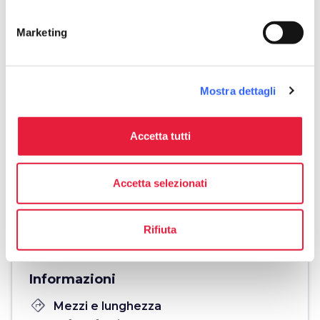
in più per visitare questo tratto della costa..
Marketing
Mostra dettagli
Accetta tutti
Accetta selezionati
fullscreen
Esplora su mappa
Rifiuta
Informazioni
directions
Mezzi e lunghezza