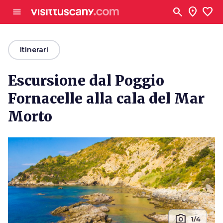
Vai al contenuto principale
search
location_on
favorite
menu
arrow_back
Itinerari
Escursione dal Poggio
Fornacelle alla cala del Mar
Morto
photo_camera
1/4