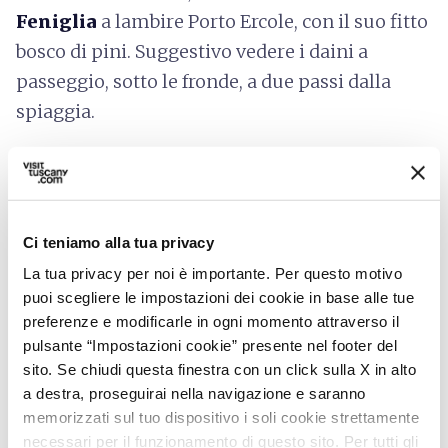
Feniglia
a lambire Porto Ercole, con il suo fitto
bosco di pini. Suggestivo vedere i daini a
passeggio, sotto le fronde, a due passi dalla
spiaggia.
Partiamo quindi per un’escursione tra le alture
dell’Argentario, dal Poggio Fornacelle alla cala
del “Mar Morto”, partendo da verdi crinali per
Ci teniamo alla tua privacy
tuffarci nelle acque più cristalline che
La tua privacy per noi è importante. Per questo motivo
circondano il promontorio.
puoi scegliere le impostazioni dei cookie in base alle tue
preferenze e modificarle in ogni momento attraverso il
Prima Tappa
pulsante “Impostazioni cookie” presente nel footer del
1.
expand_more
Da Poggio Fornacelle al
sito. Se chiudi questa finestra con un click sulla X in alto
Trivio dell’Olmo
a destra, proseguirai nella navigazione e saranno
memorizzati sul tuo dispositivo i soli cookie strettamente
necessari per il funzionamento di questo sito. Per tutti gli