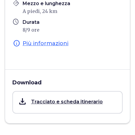
directions
Mezzo e lunghezza
A piedi, 24 km
schedule
Durata
8/9 ore
info
Più informazioni
Download
save_alt
Tracciato e scheda itinerario