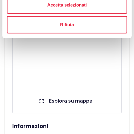
Accetta selezionati
Rifiuta
fullscreen
Esplora su mappa
Informazioni