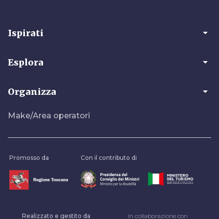
arrow_drop_down
Ispirati
arrow_drop_down
Esplora
arrow_drop_down
Organizza
Make/Area operatori
Promosso da
Con il contributo di
Realizzato e gestito da
In collaborazione con