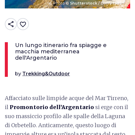
Photo ©
Shutterstock / Buffy 1982
share
favorite_border
Un lungo itinerario fra spiagge e
macchia mediterranea
dell'Argentario
by
Trekking&Outdoor
Affacciato sulle limpide acque del Mar Tirreno,
il
Promontorio dell’Argentario
si erge con il
suo massiccio profilo alle spalle della Laguna
di Orbetello. Anticamente, questo luogo di
impervie alture era un’isola staccata dal resto