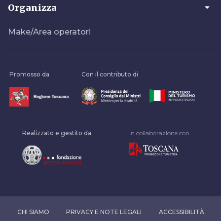
arrow_drop_down
Organizza
Make/Area operatori
Promosso da
Con il contributo di
Realizzato e gestito da
In collaborazione con
CHI SIAMO
PRIVACY E NOTE LEGALI
ACCESSIBILITÀ