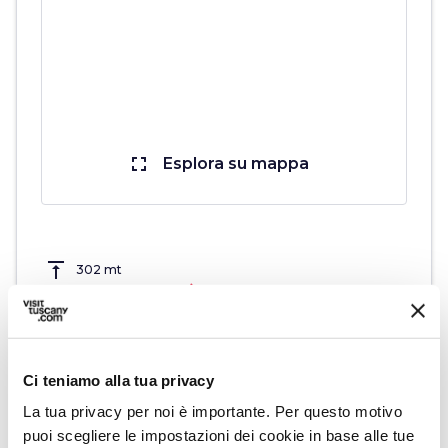
fullscreen
Esplora su mappa
vertical_align_top
302 mt
vertical_align_bottom
150 mt
Ci teniamo alla tua privacy
Informazioni
La tua privacy per noi è importante. Per questo motivo
directions_bike
puoi scegliere le impostazioni dei cookie in base alle tue
Tipo di bici