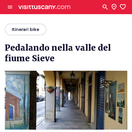
Vai al contenuto principale
search
location_on
favorite
menu
arrow_back
Itinerari bike
Pedalando nella valle del
fiume Sieve