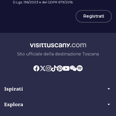
D.Lgs. 196/2003 e del GDPR 679/2016.
Registrati
Sito ufficiale della destinazione Toscana
arrow_drop_down
Ispirati
arrow_drop_down
Esplora