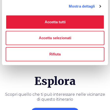
Mostra dettagli
Accetta tutti
warning_amber
Avviso
Accetta selezionati
Presta attenzione a queste
indicazioni
Rifiuta
Esplora
Scopri quello che ti può interessare nelle vicinanze
di questo itinerario