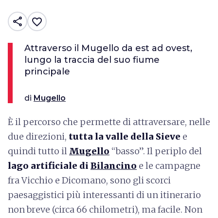
share
favorite_border
Attraverso il Mugello da est ad ovest,
lungo la traccia del suo fiume
principale
di
Mugello
Ѐ il percorso che permette di attraversare, nelle
due direzioni,
tutta la valle della Sieve
e
quindi tutto il
Mugello
“basso”. Il periplo del
lago artificiale di
Bilancino
e le campagne
fra Vicchio e Dicomano, sono gli scorci
paesaggistici più interessanti di un itinerario
non breve (circa 66 chilometri), ma facile. Non