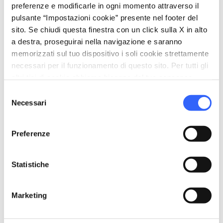
preferenze e modificarle in ogni momento attraverso il
Strada
pulsante “Impostazioni cookie” presente nel footer del
straighten
Lunghezza
sito. Se chiudi questa finestra con un click sulla X in alto
66.19 Km
a destra, proseguirai nella navigazione e saranno
memorizzati sul tuo dispositivo i soli cookie strettamente
Impegno fisico
necessari per il funzionamento di questo sito. Per tutti gli
Medio
altri tipi di cookie abbiamo bisogno del tuo consenso.
Difficoltà tecnica
Selezione
Necessari
Media
del
consenso
info
Più informazioni
Preferenze
Statistiche
Download
Marketing
save_alt
Tracciato e scheda itinerario