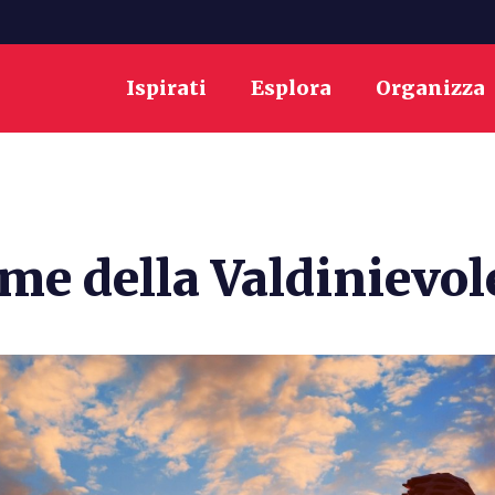
Ispirati
Esplora
Organizza
rme della Valdinievol