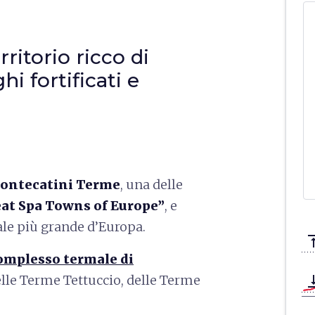
rritorio ricco di
hi fortificati e
ntecatini Terme
, una delle
eat Spa Towns of Europe”
, e
male più grande d’Europa.
vertical_a
omplesso termale di
 delle Terme Tettuccio, delle Terme
vertical_ali