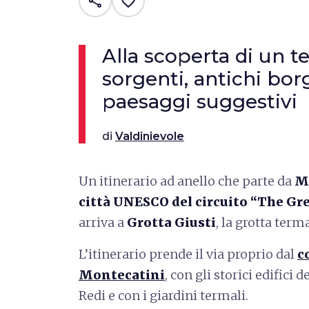
share
favorite_border
Alla scoperta di un te
sorgenti, antichi borg
paesaggi suggestivi
di
Valdinievole
Un itinerario ad anello che parte da
Mo
città UNESCO del circuito “The Gr
arriva a
Grotta Giusti
, la grotta ter
L’itinerario prende il via proprio dal
c
Montecatini
, con gli storici edifici
Redi e con i giardini termali.