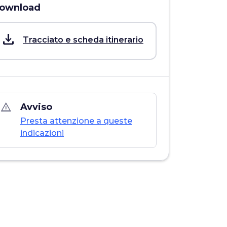
ownload
save_alt
Tracciato e scheda itinerario
warning_amber
Avviso
Presta attenzione a queste
indicazioni