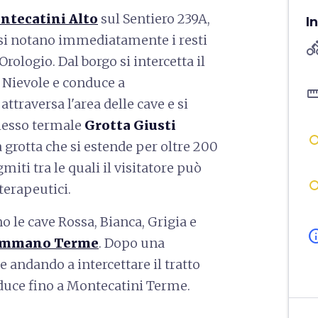
tecatini Alto
sul Sentiero 239A,
I
o, si notano immediatamente i resti
directions
Orologio. Dal borgo si intercetta il
a Nievole e conduce a
straigh
traversa l'area delle cave e si
plesso termale
Grotta Giusti
rotta che si estende per oltre 200
miti tra le quali il visitatore può
 terapeutici.
o le cave Rossa, Bianca, Grigia e
in
mmano Terme
. Dopo una
e andando a intercettare il tratto
uce fino a Montecatini Terme.