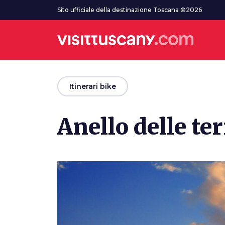
Vai al contenuto principale
Sito ufficiale della destinazione Toscana ©2026
arrow_back
Itinerari bike
Anello delle te