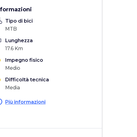
nformazioni
_bike
Tipo di bici
MTB
ten
Lunghezza
17.6 Km
Impegno fisico
Medio
Difficoltà tecnica
Media
fo
Più informazioni