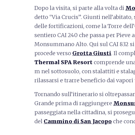
Dopo la visita, si parte alla volta di
Mon
detto “Via Crucis”. Giunti nell’abitat
delle fortificazioni, come la Torre dell’
sentiero CAI 240 che passa per Pieve 
Monsummano Alto. Qui sul CAI 832 si at
procede verso
Grotta Giusti
. Il com
Thermal SPA Resort
comprende una g
m nel sottosuolo, con stalattiti e stalag
rilassarsi e trarre beneficio dai vapori
Tornando sull’itinerario si oltrepassan
Grande prima di raggiungere
Monsu
passeggiata nella cittadina, si prosegu
del
Cammino di San Jacopo
che cond