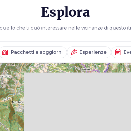
Esplora
quello che ti può interessare nelle vicinanze di questo it
holiday_village
celebration
event_note
Pacchetti e soggiorni
Esperienze
Ev