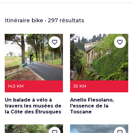
Itinéraire bike • 297 résultats
favorite_border
favorite_border
14.5 KM
35 KM
Un balade à vélo à
Anello Fiesolano,
travers les musées de
l'essence de la
la Côte des Étrusques
Toscane
favorite_border
favorite_border