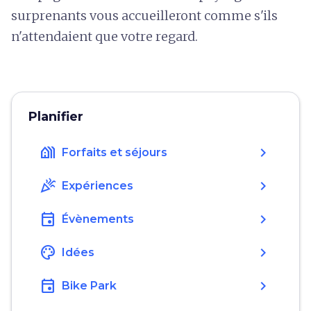
surprenants vous accueilleront comme s'ils
n'attendaient que votre regard.
Planifier
holiday_village
chevron_right
Forfaits et séjours
celebration
chevron_right
Expériences
event
chevron_right
Évènements
color_lens
chevron_right
Idées
event
chevron_right
Bike Park