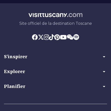
Site officiel de la destination Toscane
arrow_drop_down
S'inspirer
arrow_drop_down
Explorer
arrow_drop_down
Planifier