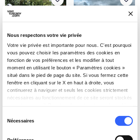
Nous respectons votre vie privée
Votre vie privée est importante pour nous. C'est pourquoi
68.8 KM
22 KM
vous pouvez choisir les paramètres des cookies en
fonction de vos préférences et les modifier à tout
De part et d'autre de
Dans les forêts des
la Val d'Elsa à vélo
moines
moment en utilisant le bouton « Paramètres cookies »
situé dans le pied de page du site. Si vous fermez cette
fenêtre en cliquant sur le X en haut à droite, vous
favorite_border
favorite_border
continuerez à naviguer et seuls les cookies strictement
nécessaires au fonctionnement de ce site seront stockés
sur votre appareil. Pour tous les autres types de cookies,
nous avons besoin de votre consentement.
Sélection
Nécessaires
du
consentement
46 KM
51.1 KM