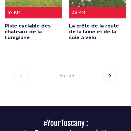
47 KM
38 KM
Piste cyclable des
La crête de la route
châteaux de la
de la laine et de la
Lunigiane
soie à vélo
chevron_left
chevron_right
1 sur 25
#YourTuscany :