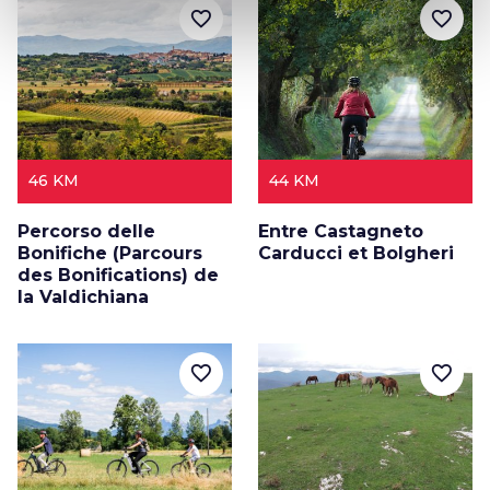
favorite_border
favorite_border
46 KM
44 KM
Percorso delle
Entre Castagneto
Bonifiche (Parcours
Carducci et Bolgheri
des Bonifications) de
la Valdichiana
favorite_border
favorite_border