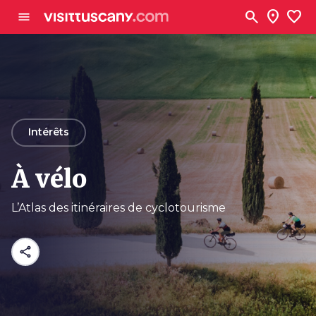
Aller au contenu principal
search
location_on
favorite
menu
arrow_back
Intérêts
À vélo
L’Atlas des itinéraires de cyclotourisme
share