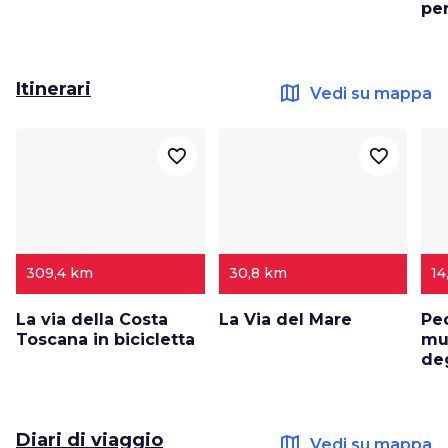
pe
Itinerari
map
Vedi su mappa
favorite_border
favorite_border
309,4 km
30,8 km
14
La via della Costa
La Via del Mare
Ped
Toscana in bicicletta
mu
deg
Diari di viaggio
map
Vedi su mappa