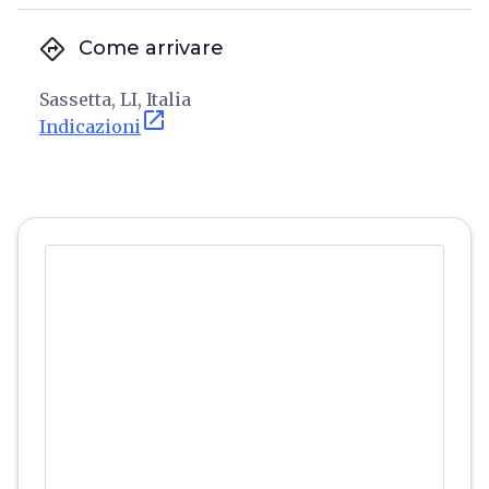
directions
Come arrivare
Sassetta, LI, Italia
open_in_new
Indicazioni