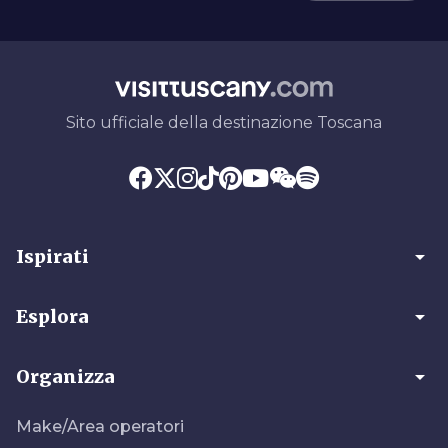
Sito ufficiale della destinazione Toscana
arrow_drop_down
Ispirati
arrow_drop_down
Esplora
arrow_drop_down
Organizza
Make/Area operatori