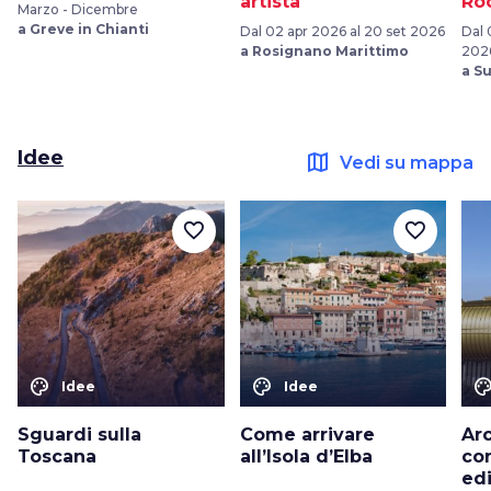
artista
Ro
Marzo - Dicembre
a Greve in Chianti
Dal 02 apr 2026 al 20 set 2026
Dal 
a Rosignano Marittimo
202
a S
Idee
map
Vedi su mappa
favorite_border
favorite_border
color_lens
color_lens
color_le
Idee
Idee
Sguardi sulla
Come arrivare
Arc
Toscana
all’Isola d’Elba
co
edi