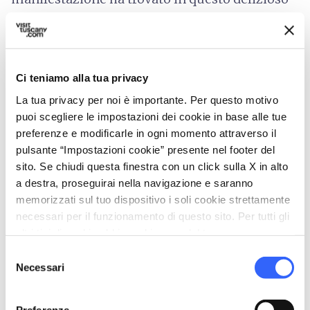
borgo il palcoscenico ideale per scoprire il
lavoro di artigiani locali e internazionali.
Una visita merita il
Museo Artistico della
Ci teniamo alla tua privacy
Bambola
che ospita una straordinaria
La tua privacy per noi è importante. Per questo motivo
collezione di bambole antiche e moderne,
puoi scegliere le impostazioni dei cookie in base alle tue
realizzate con tecniche artigianali uniche: un
preferenze e modificarle in ogni momento attraverso il
pulsante “Impostazioni cookie” presente nel footer del
viaggio nel mondo dell'infanzia e dell'arte, tra
sito. Se chiudi questa finestra con un click sulla X in alto
storia e creatività.
a destra, proseguirai nella navigazione e saranno
memorizzati sul tuo dispositivo i soli cookie strettamente
necessari per il funzionamento di questo sito. Per tutti gli
directions
Come arrivare
altri tipi di cookie abbiamo bisogno del tuo consenso.
Selezione
Suvereto, LI, Italia
Necessari
del
open_in_new
Indicazioni
consenso