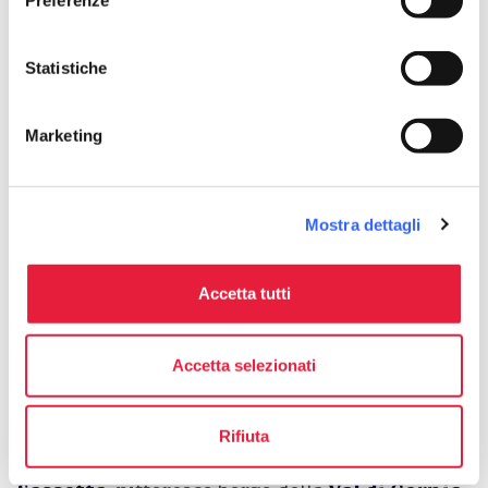
Preferenze
Statistiche
Sassetta: il paese del marmo rosso
Marketing
Mostra dettagli
Accetta tutti
Accetta selezionati
Sassetta - Credit: Ambito Costa degli Etruschi
Rifiuta