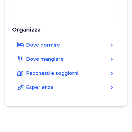
Organizza
hotel
chevron_right
Dove dormire
restaurant
chevron_right
Dove mangiare
holiday_village
chevron_right
Pacchetti e soggiorni
celebration
chevron_right
Esperienze