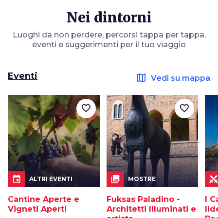
Nei dintorni
Luoghi da non perdere, percorsi tappa per tappa,
eventi e suggerimenti per il tuo viaggio
Eventi
map
Vedi su mappa
favorite_border
favorite_border
event
collections
ALTRI EVENTI
MOSTRE
Cantine Aperte e
Fuksas Paladino -
I C
Vigneti Aperti
Architetti Illuminati e
Ild