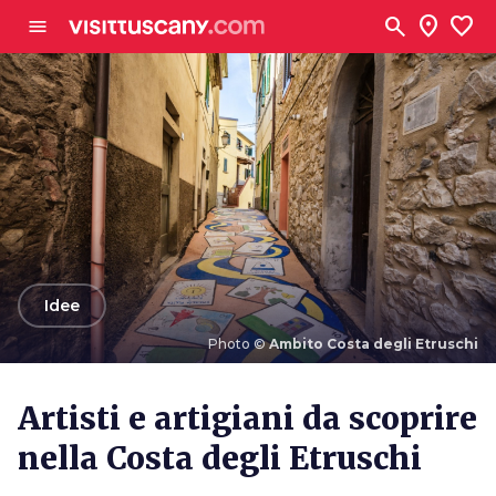
Vai al contenuto principale
search
location_on
favorite
menu
arrow_back
Idee
Photo ©
Ambito Costa degli Etruschi
Photo ©
Ambito Costa degli Etruschi
Artisti e artigiani da scoprire
nella Costa degli Etruschi