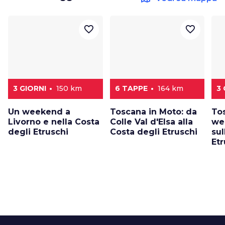
favorite_border
favorite_border
3 GIORNI
150 km
6 TAPPE
164 km
3 
Un weekend a
Toscana in Moto: da
To
Livorno e nella Costa
Colle Val d'Elsa alla
we
degli Etruschi
Costa degli Etruschi
sul
Etr