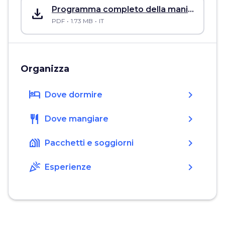
save_alt
Programma completo della manifestazione
PDF
1.73 MB
IT
Organizza
hotel
chevron_right
Dove dormire
restaurant
chevron_right
Dove mangiare
holiday_village
chevron_right
Pacchetti e soggiorni
celebration
chevron_right
Esperienze