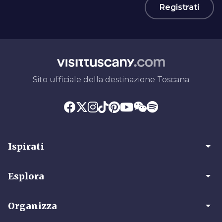
Registrati
Sito ufficiale della destinazione Toscana
arrow_drop_down
Ispirati
arrow_drop_down
Esplora
arrow_drop_down
Organizza