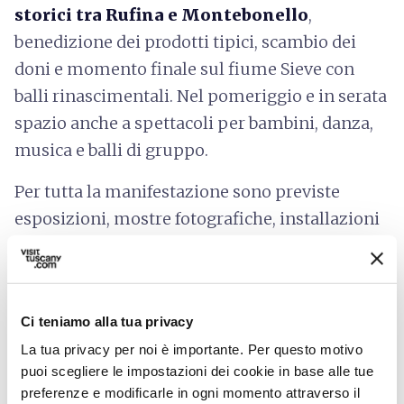
storici tra Rufina e Montebonello
,
benedizione dei prodotti tipici, scambio dei
doni e momento finale sul fiume Sieve con
balli rinascimentali. Nel pomeriggio e in serata
spazio anche a spettacoli per bambini, danza,
musica e balli di gruppo.
Per tutta la manifestazione sono previste
esposizioni, mostre fotografiche, installazioni
artistiche, attività lungo il ponte e degustazioni
territoriali dedicate al Chianti Rufina.
Ci teniamo alla tua privacy
Lunedì 25 maggio
, alla Biblioteca Comunale
La tua privacy per noi è importante. Per questo motivo
di Rufina, è inoltre in programma l’anteprima
puoi scegliere le impostazioni dei cookie in base alle tue
di
Ora Blu
con la presentazione di
Flotilla. In
preferenze e modificarle in ogni momento attraverso il