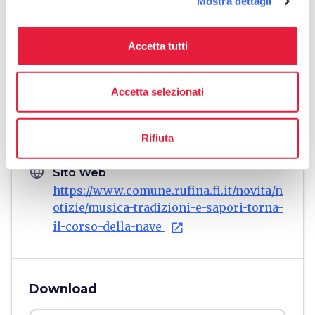
Mostra dettagli
Informazioni
Accetta tutti
home
Dove
Rufina
Accetta selezionati
Rufina, FI, Italia
schedule
Quando
Rifiuta
Dal 22 maggio 2026 al 25 maggio 2026
language
Sito Web
https://www.comune.rufina.fi.it/novita/n
otizie/musica-tradizioni-e-sapori-torna-
il-corso-della-nave
open_in_new
Download