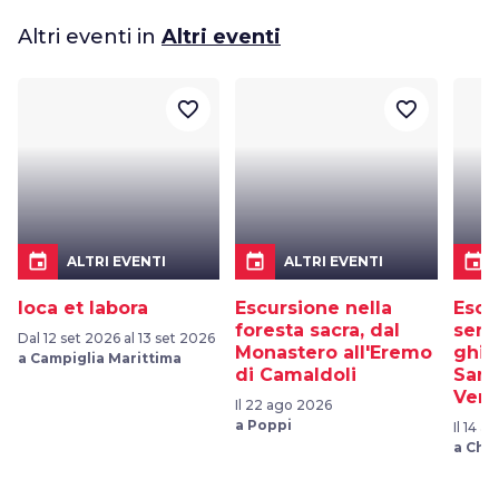
Altri eventi in
Altri eventi
favorite_border
favorite_border
event
event
event
ALTRI EVENTI
ALTRI EVENTI
Ioca et labora
Escursione nella
Escu
foresta sacra, dal
sent
Dal 12 set 2026 al 13 set 2026
Monastero all'Eremo
ghiac
a Campiglia Marittima
di Camaldoli
Sant
Vern
Il 22 ago 2026
a Poppi
Il 14 
a Chiu