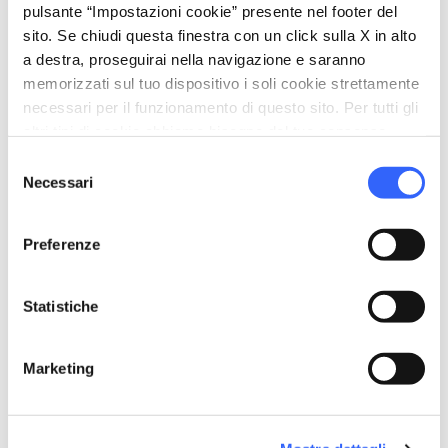
viaggio per Gaza
di Arturo Scotto.
pulsante “Impostazioni cookie” presente nel footer del
sito. Se chiudi questa finestra con un click sulla X in alto
Per il programma completo consultare il sito
a destra, proseguirai nella navigazione e saranno
ufficiale.
memorizzati sul tuo dispositivo i soli cookie strettamente
necessari per il funzionamento di questo sito. Per tutti gli
altri tipi di cookie abbiamo bisogno del tuo consenso.
Selezione
Necessari
del
consenso
Preferenze
Statistiche
Marketing
directions
Indicazioni