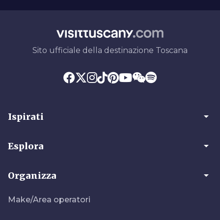
Sito ufficiale della destinazione Toscana
arrow_drop_down
Ispirati
arrow_drop_down
Esplora
arrow_drop_down
Organizza
Make/Area operatori