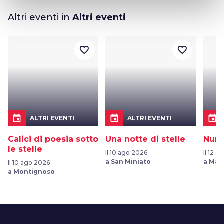
Altri eventi in
Altri eventi
favorite_border
favorite_border
event
event
event
ALTRI EVENTI
ALTRI EVENTI
Calici di poesia sotto
Una notte di stelle
Nume
le stelle
Il 10 ago 2026
Il 12 
a San Miniato
a Man
Il 10 ago 2026
a Montignoso