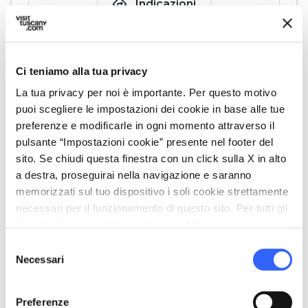
directions
Indicazioni
Informazioni
Ci teniamo alla tua privacy
home
Dove
La tua privacy per noi è importante. Per questo motivo
Palazzo Ducale, Piazza Aranci, Massa,
puoi scegliere le impostazioni dei cookie in base alle tue
MS, Italia
preferenze e modificarle in ogni momento attraverso il
schedule
pulsante “Impostazioni cookie” presente nel footer del
Quando
sito. Se chiudi questa finestra con un click sulla X in alto
Venerdì 22 maggio 2026
a destra, proseguirai nella navigazione e saranno
dalle
18:00
alle
19:30
memorizzati sul tuo dispositivo i soli cookie strettamente
email
Email
necessari per il funzionamento di questo sito. Per tutti gli
info@istitutovalorizzazionecastelli.it
open_in_new
altri tipi di cookie abbiamo bisogno del tuo consenso.
Selezione
Necessari
del
consenso
Download
Preferenze