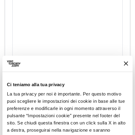
directions
Indicazioni
Ci teniamo alla tua privacy
La tua privacy per noi è importante. Per questo motivo
Informazioni
puoi scegliere le impostazioni dei cookie in base alle tue
home
Dove
preferenze e modificarle in ogni momento attraverso il
Via Aiale, 15, 59100 Prato PO
pulsante “Impostazioni cookie” presente nel footer del
sito. Se chiudi questa finestra con un click sulla X in alto
schedule
Quando
a destra, proseguirai nella navigazione e saranno
Domenica 07 giugno 2026