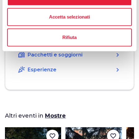
Organizza
Accetta selezionati
hotel
chevron_right
Dove dormire
Rifiuta
restaurant
chevron_right
Dove mangiare
holiday_village
chevron_right
Pacchetti e soggiorni
celebration
chevron_right
Esperienze
Altri eventi in
Mostre
favorite_border
favorite_border