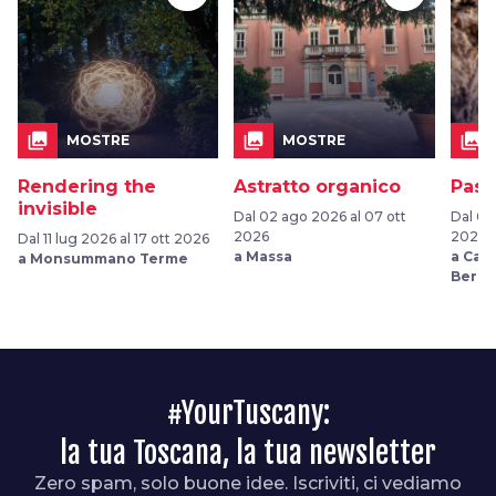
collections
collections
collections
MOSTRE
MOSTRE
Rendering the
Astratto organico
Pass
invisible
Dal 02 ago 2026 al 07 ott
Dal 09
2026
2026
Dal 11 lug 2026 al 17 ott 2026
a Massa
a Cas
a Monsummano Terme
Berar
#YourTuscany:
la tua Toscana, la tua newsletter
Zero spam, solo buone idee. Iscriviti, ci vediamo