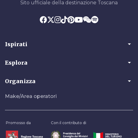
Sito ufficiale della destinazione Toscana
arrow_drop_down
Ispirati
arrow_drop_down
Esplora
arrow_drop_down
Organizza
Make/Area operatori
Promosso da
Con il contributo di