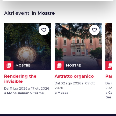
Altri eventi in
Mostre
favorite_border
favorite_border
collections
collections
collections
MOSTRE
MOSTRE
Rendering the
Astratto organico
Pass
invisible
Dal 02 ago 2026 al 07 ott
Dal 09
2026
2026
Dal 11 lug 2026 al 17 ott 2026
a Massa
a Cas
a Monsummano Terme
Berar