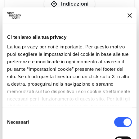
directions
Indicazioni
Informazioni
Ci teniamo alla tua privacy
home
Dove
La tua privacy per noi è importante. Per questo motivo
Costa S. Giorgio, 2-4, 50125 Firenze FI,
puoi scegliere le impostazioni dei cookie in base alle tue
Italia
preferenze e modificarle in ogni momento attraverso il
schedule
Quando
pulsante “Impostazioni cookie” presente nel footer del
Dal 07 maggio 2026 al 18 ottobre 2026
sito. Se chiudi questa finestra con un click sulla X in alto
dalle
10:00
alle
19:30
a destra, proseguirai nella navigazione e saranno
memorizzati sul tuo dispositivo i soli cookie strettamente
email
Email
necessari per il funzionamento di questo sito. Per tutti gli
info@villabardini.it
open_in_new
altri tipi di cookie abbiamo bisogno del tuo consenso.
language
Sito Web
Selezione
Necessari
https://www.villabardini.it/
del
open_in_new
consenso
phone
Telefono