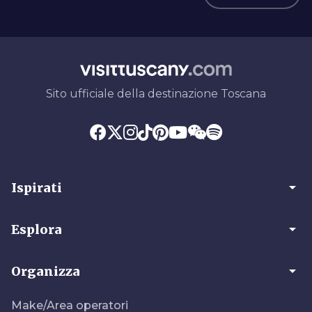
Sito ufficiale della destinazione Toscana
arrow_drop_down
Ispirati
arrow_drop_down
Esplora
arrow_drop_down
Organizza
Make/Area operatori