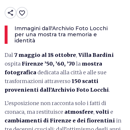
share
favorite_border
Immagini dall'Archivio Foto Locchi
per una mostra tra memoria e
identità
Dal
7 maggio al 18 ottobre
,
Villa Bardini
ospita
Firenze ’50, ’60, ’70
la
mostra
fotografica
dedicata alla città e alle sue
trasformazioni attraverso
150 scatti
provenienti dall’Archivio Foto Locchi
.
L’esposizione non racconta solo i fatti di
cronaca, ma restituisce
atmosfere
,
volti
e
cambiamenti
di Firenze e dei fiorentini
in
tre decenni cruciali: dall’ottimismo degli anni