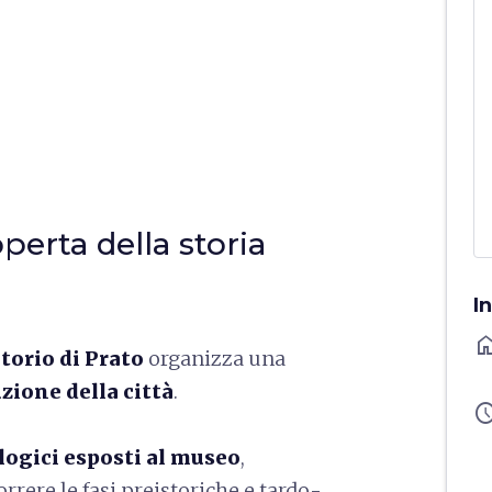
operta della storia
I
ho
torio di Prato
organizza una
uzione della città
.
sched
logici esposti al museo
,
orrere le fasi preistoriche e tardo-