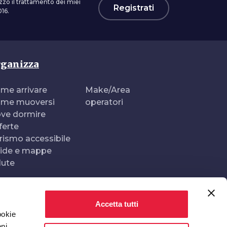
zzo il trattamento dei miei
Registrati
16.
ganizza
me arrivare
Make/Area
me muoversi
operatori
ve dormire
ferte
rismo accessibile
ide e mappe
lute
Accetta tutti
Realizzato e gestito da
In collaborazione con
ookie
oni