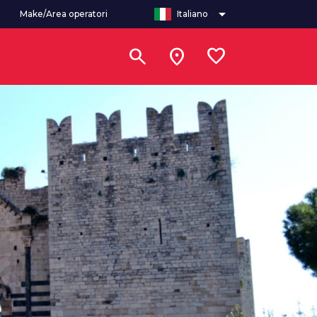
arrow_drop_down
Make/Area operatori
Italiano
search
location_on
favorite