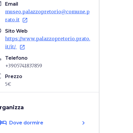
il
Email
museo.palazzopretorio@comune.p
rato.it
open_in_new
age
Sito Web
https://www.palazzopretorio.prato.
it/it/
open_in_new
ne
Telefono
+3905741837859
ro
Prezzo
5€
rganizza
hotel
chevron_right
Dove dormire