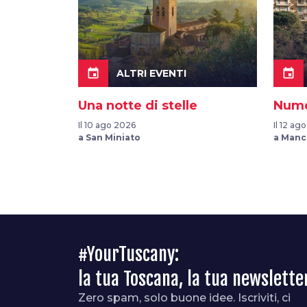
event
event
ALTRI EVENTI
Una notte di stelle
Nume
Il 10 ago 2026
Il 12 ag
a San Miniato
a Manc
#YourTuscany:
la tua Toscana, la tua newslette
Zero spam, solo buone idee. Iscriviti, ci