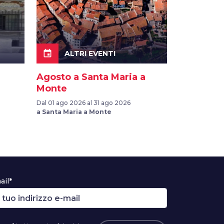
event
ALTRI EVENTI
Agosto a Santa Maria a
Monte
Dal 01 ago 2026 al 31 ago 2026
a Santa Maria a Monte
ail*