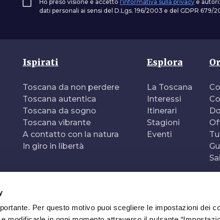
Ho preso visione e accetto
l'informativa sulla privacy
e autori
dati personali ai sensi del D.Lgs. 196/2003 e del GDPR 679/20
Ispirati
Esplora
Or
Toscana da non perdere
La Toscana
Co
Toscana autentica
Interessi
Co
Toscana da sogno
Itinerari
Do
Toscana vibrante
Stagioni
Of
A contatto con la natura
Eventi
Tu
In giro in libertà
Gu
Sa
y
mportante. Per questo motivo puoi scegliere le impostazioni dei c
e e modificarle in ogni momento attraverso il pulsante “Impostazi