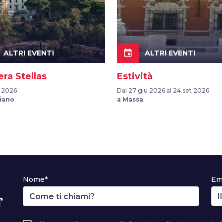
event
ALTRI EVENTI
ALTRI EVENTI
ra Stellas
Estività
o 2026
Dal 27 giu 2026 al 24 set 2026
iano
a Massa
Nome*
Em
r