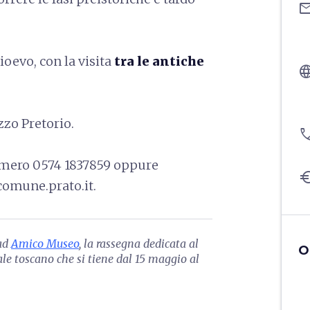
ema
ioevo, con la visita
tra le antiche
langu
zzo Pretorio.
pho
mero 0574 1837859 oppure
eu
omune.prato.it.
 ad
Amico Museo
, la rassegna dedicata al
O
e toscano che si tiene dal 15 maggio al