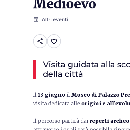
Medioevo
event
Altri eventi
share
favorite_border
Visita guidata alla sc
della città
Il
13 giugno
il
Museo di Palazzo Pre
visita dedicata alle
origini e all’evol
Il percorso partirà dai
reperti archeo
attraverso i quali sarà possibile riperc