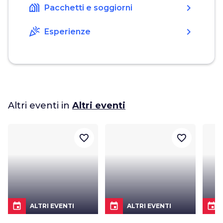
holiday_village
chevron_right
Pacchetti e soggiorni
celebration
chevron_right
Esperienze
Altri eventi in
Altri eventi
favorite_border
favorite_border
event
event
event
ALTRI EVENTI
ALTRI EVENTI