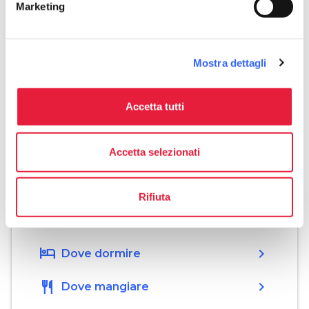
Marketing
phone
Telefono
+390502218610
Mostra dettagli
Download
Accetta tutti
save_alt
Locandina dell'evento
Accetta selezionati
PNG
0.48 MB
ITALIANO
Rifiuta
Organizza
hotel
chevron_right
Dove dormire
restaurant
chevron_right
Dove mangiare