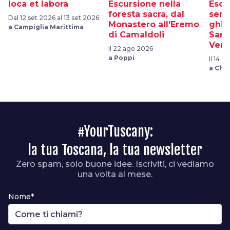
Ioca et labora
Escursione nella
Escu
foresta sacra, dal
sent
Dal 12 set 2026 al 13 set 2026
Monastero all'Eremo
ghiac
a Campiglia Marittima
di Camaldoli
Sant
Vern
Il 22 ago 2026
a Poppi
Il 14 
a Chiu
#YourTuscany:
la tua Toscana, la tua newsletter
Zero spam, solo buone idee. Iscriviti, ci vediamo
una volta al mese.
Nome*