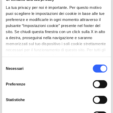
directions
Indicazioni
La tua privacy per noi è importante. Per questo motivo
puoi scegliere le impostazioni dei cookie in base alle tue
preferenze e modificarle in ogni momento attraverso il
Informazioni
pulsante “Impostazioni cookie” presente nel footer del
home
sito. Se chiudi questa finestra con un click sulla X in alto
Dove
a destra, proseguirai nella navigazione e saranno
Aula Massart, Scuola Medica
memorizzati sul tuo dispositivo i soli cookie strettamente
Via Roma, 55, 56126 Pisa PI
necessari per il funzionamento di questo sito. Per tutti gli
schedule
Quando
altri tipi di cookie abbiamo bisogno del tuo consenso.
Venerdì 05 giugno 2026
Selezione
dalle
16:30
alle
18:00
Necessari
del
email
Email
consenso
info.mau@sma.unipi.it
open_in_new
Preferenze
language
Sito Web
https://www.mau.sma.unipi.it/2026/05/il
Statistiche
-peso-dei-giganti-una-storia-tra-museo-
circo-e-arena-amico-museo-2026/
open_in_new