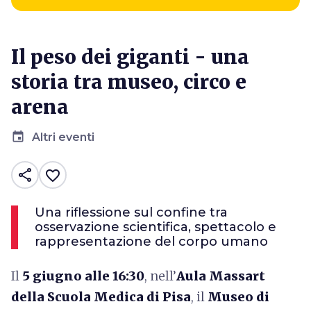
Il peso dei giganti - una
storia tra museo, circo e
arena
event
Altri eventi
share
favorite_border
Una riflessione sul confine tra
osservazione scientifica, spettacolo e
rappresentazione del corpo umano
Il
5 giugno alle 16:30
, nell’
Aula Massart
della Scuola Medica di Pisa
, il
Museo di