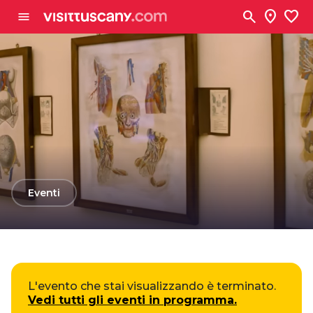
Vai al contenuto principale
search
location_on
favorite
menu
arrow_back
Eventi
L'evento che stai visualizzando è terminato.
Vedi tutti gli eventi in programma.