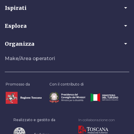
arrow_drop_down
Ispirati
arrow_drop_down
Esplora
arrow_drop_down
Organizza
Make/Area operatori
Promosso da
Con il contributo di
Realizzato e gestito da
In collaborazione con