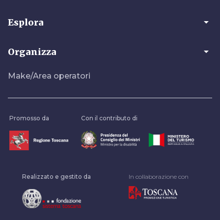
arrow_drop_down
Esplora
arrow_drop_down
Organizza
Make/Area operatori
Promosso da
Con il contributo di
Realizzato e gestito da
In collaborazione con