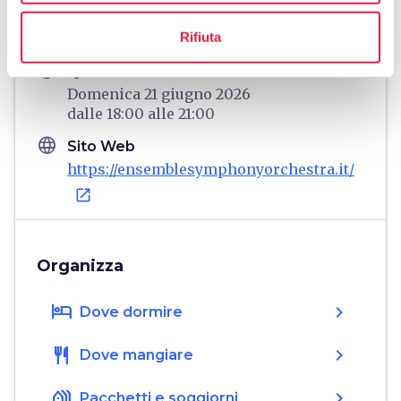
Località Case Sparse Villa Bianca, 1,
Rifiuta
55034 Minucciano LU, Italia
schedule
Quando
Domenica 21 giugno 2026
dalle
18:00
alle
21:00
language
Sito Web
https://ensemblesymphonyorchestra.it/
open_in_new
Organizza
hotel
chevron_right
Dove dormire
restaurant
chevron_right
Dove mangiare
holiday_village
chevron_right
Pacchetti e soggiorni