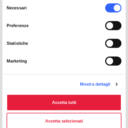
Selezione
Necessari
del
consenso
Preferenze
Statistiche
Marketing
Mostra dettagli
directions
Indicazioni
Accetta tutti
Informazioni
home
Dove
Accetta selezionati
Area Sportiva di Gorfigliano