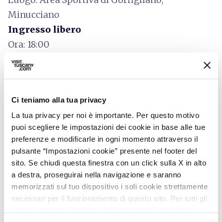
Minucciano
Ingresso libero
Ora: 18:00
sticky_note_2
Ci teniamo alla tua privacy
Informazioni aggiuntive
L'evento aderisce a
Toscana Arcobaleno d’Estate
, la
La tua privacy per noi è importante. Per questo motivo
rassegna che dal 18 al 23 di giugno 2026 animerà città
puoi scegliere le impostazioni dei cookie in base alle tue
e borghi toscani per dare il benvenuto alla stagione
preferenze e modificarle in ogni momento attraverso il
estiva.
Toscana Arcobaleno d’Estate
è un evento
pulsante “Impostazioni cookie” presente nel footer del
ideato da Regione Toscana e La Nazione, promosso
sito. Se chiudi questa finestra con un click sulla X in alto
da Fondazione Sistema Toscana e Toscana
a destra, proseguirai nella navigazione e saranno
Promozione Turistica.
memorizzati sul tuo dispositivo i soli cookie strettamente
necessari per il funzionamento di questo sito. Per tutti gli
altri tipi di cookie abbiamo bisogno del tuo consenso.