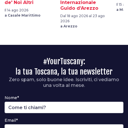
de' Noi Altri
Internazionale
Il 15 a
Guido d’Arezzo
a Mas
Il 14 ago 2026
a Casale Marittimo
Dal 18 ago 2026 al 23 ago
2026
a Arezzo
#YourTuscany:
la tua Toscana, la tua newsletter
Zero spam, solo buone idee. Iscriviti, ci vediamo
una volta al mese.
Nome*
Email*