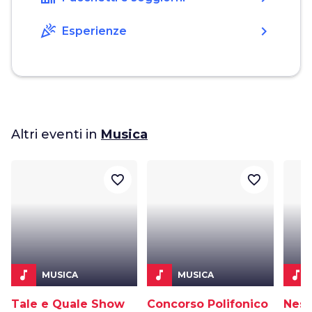
celebration
chevron_right
Esperienze
Altri eventi in
Musica
favorite_border
favorite_border
music_note
music_note
music_note
MUSICA
MUSICA
Tale e Quale Show
Concorso Polifonico
Nes