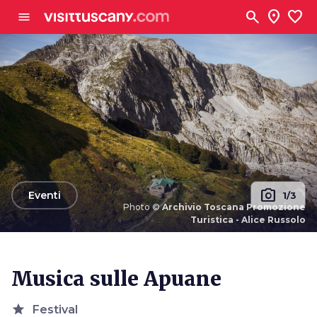
Vai al contenuto principale
search
location_on
favorite
menu
photo_camera
arrow_back
Eventi
1/3
Photo ©
Archivio Toscana Promozione
Turistica - Alice Russolo
Photo ©
Archivio Toscana Promozione Turistica -
Alice Russolo
Musica sulle Apuane
star
Festival