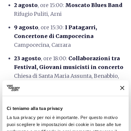
2 agosto
, ore 15:00:
Moscato Blues Band
Rifugio Puliti, Arni
9 agosto
, ore 15:30:
I Patagarri,
Concertone di Campocecina
Campocecina, Carrara
23 agosto
, ore 18:00:
Collaborazioni tra
Festival, Giovani musicisti in concerto
Chiesa di Santa Maria Assunta, Benabbio,
Bagni di Lucca
30 agosto
, ore 16:00:
Il Quintetto
Sospeso, Giovanni Sollima violoncello
Ci teniamo alla tua privacy
Pian della Fioba, Massa
La tua privacy per noi è importante. Per questo motivo
puoi scegliere le impostazioni dei cookie in base alle tue
8 settembre
date da definire:
Le Scat Noir