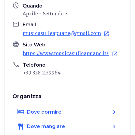
schedule
Quando
Aprile - Settembre
email
Email
musicasulleapuane@gmail.com
open_in_new
language
Sito Web
https://www.musicasulleapuane.it/
open_in_new
phone
Telefono
+39 328 1139964
Organizza
hotel
chevron_right
Dove dormire
restaurant
chevron_right
Dove mangiare