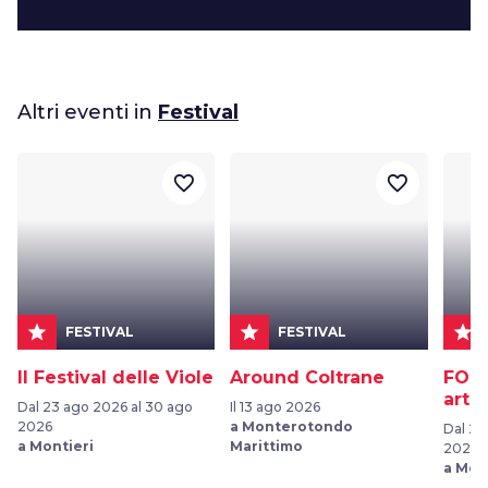
Altri eventi in
Festival
favorite_border
favorite_border
star
star
star
FESTIVAL
FESTIVAL
Il Festival delle Viole
Around Coltrane
FORM
arte
Dal 23 ago 2026 al 30 ago
Il 13 ago 2026
2026
a Monterotondo
Dal 28
a Montieri
Marittimo
2026
a Mon