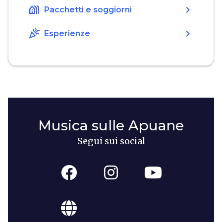
holiday_village
chevron_right
Pacchetti e soggiorni
celebration
chevron_right
Esperienze
Musica sulle Apuane
Segui sui social