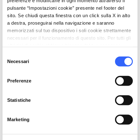
preferenze e modificarle in ogni momento attraverso il
trío jazz
pulsante “Impostazioni cookie” presente nel footer del
sito. Se chiudi questa finestra con un click sulla X in alto
Teatro Quartiere, Bagnone
a destra, proseguirai nella navigazione e saranno
memorizzati sul tuo dispositivo i soli cookie strettamente
necessari per il funzionamento di questo sito. Per tutti gli
sticky_note_2
altri tipi di cookie abbiamo bisogno del tuo consenso.
Informazioni aggiuntive
Selezione
Un festival del Club Alpino Italiano CAI Sez. Massa -
Necessari
del
Elso Biagi.
consenso
Direttrice artistica Gioia Giusti.
Realizzato con il sostegno di Parco della Alpi Apuane,
Preferenze
Club Alpino Italiano Sede Centrale e in collaborazione
con CAI Gruppo Regionale Toscana.
Statistiche
Marketing