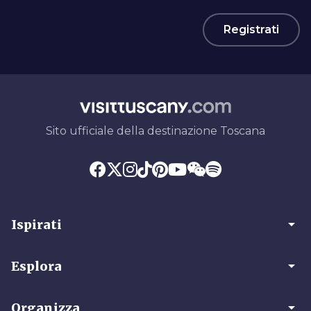
Registrati
Sito ufficiale della destinazione Toscana
arrow_drop_down
Ispirati
arrow_drop_down
Esplora
arrow_drop_down
Organizza