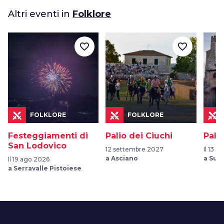
Altri eventi in
Folklore
favorite_border
favorite_border
FOLKLORE
FOLKLORE
Festeggiamenti di
Palio dei Ciuchi
Pali
San Lodovico
12 settembre 2027
Il 13 
a Asciano
a Suv
Il 19 ago 2026
a Serravalle Pistoiese