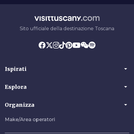
Sito ufficiale della destinazione Toscana
arrow_drop_down
Ispirati
arrow_drop_down
Esplora
arrow_drop_down
Organizza
Make/Area operatori