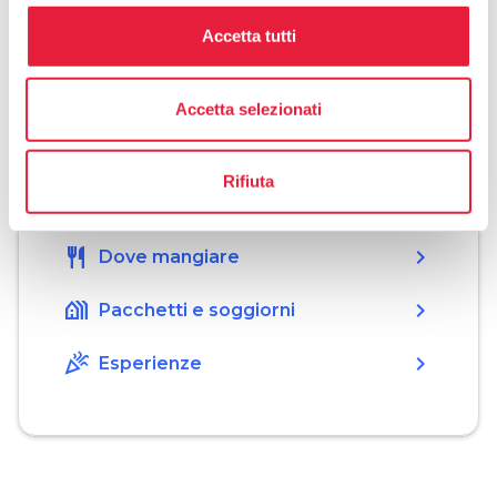
phone
Telefono
Accetta tutti
+393314355400
Accetta selezionati
Organizza
Rifiuta
hotel
chevron_right
Dove dormire
restaurant
chevron_right
Dove mangiare
holiday_village
chevron_right
Pacchetti e soggiorni
celebration
chevron_right
Esperienze