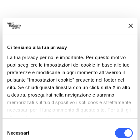
Nei dintorni
Luoghi da non perdere, percorsi tappa per tappa,
eventi e suggerimenti per il tuo viaggio
Ci teniamo alla tua privacy
La tua privacy per noi è importante. Per questo motivo
Attrazioni
map
puoi scegliere le impostazioni dei cookie in base alle tue
Vedi su mappa
preferenze e modificarle in ogni momento attraverso il
pulsante “Impostazioni cookie” presente nel footer del
favorite_border
sito. Se chiudi questa finestra con un click sulla X in alto
a destra, proseguirai nella navigazione e saranno
memorizzati sul tuo dispositivo i soli cookie strettamente
necessari per il funzionamento di questo sito. Per tutti gli
altri tipi di cookie abbiamo bisogno del tuo consenso.
Selezione
photo_camera
Attrazioni
Necessari
del