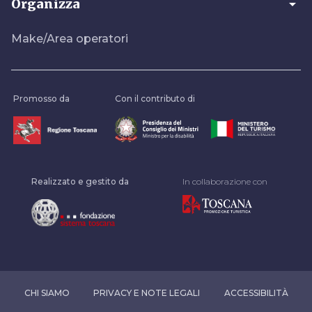
arrow_drop_down
Organizza
Make/Area operatori
Promosso da
Con il contributo di
Realizzato e gestito da
In collaborazione con
CHI SIAMO
PRIVACY E NOTE LEGALI
ACCESSIBILITÀ