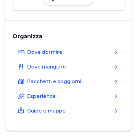
Organizza
hotel
chevron_right
Dove dormire
restaurant
chevron_right
Dove mangiare
holiday_village
chevron_right
Pacchetti e soggiorni
celebration
chevron_right
Esperienze
local_library
chevron_right
Guide e mappe