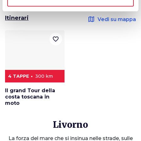
Itinerari
map
Vedi su mappa
favorite_border
4 TAPPE
300 km
Il grand Tour della
costa toscana in
moto
Livorno
La forza del mare che si insinua nelle strade, sulle