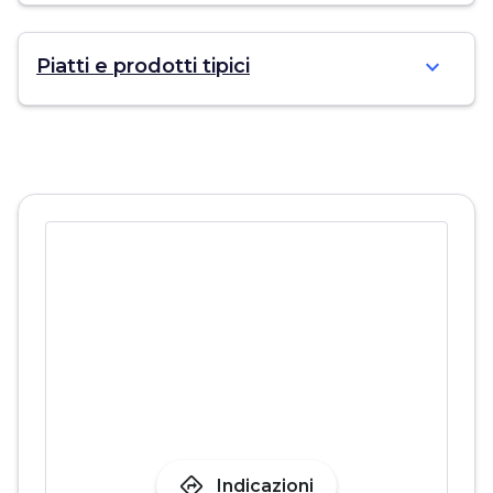
expand_more
Piatti e prodotti tipici
directions
Indicazioni