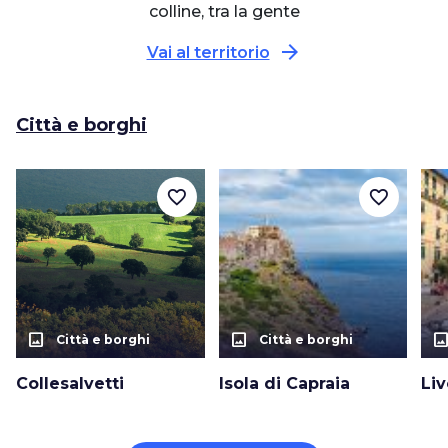
colline, tra la gente
arrow_forward
Vai al territorio
Città e borghi
favorite_border
favorite_border
photo_size_select_actual
photo_size_select_actual
photo_size_select_a
Città e borghi
Città e borghi
Collesalvetti
Isola di Capraia
Li