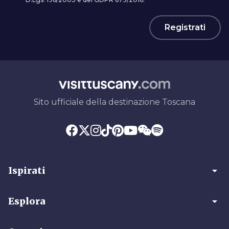
Registrati
Sito ufficiale della destinazione Toscana
arrow_drop_down
Ispirati
arrow_drop_down
Esplora