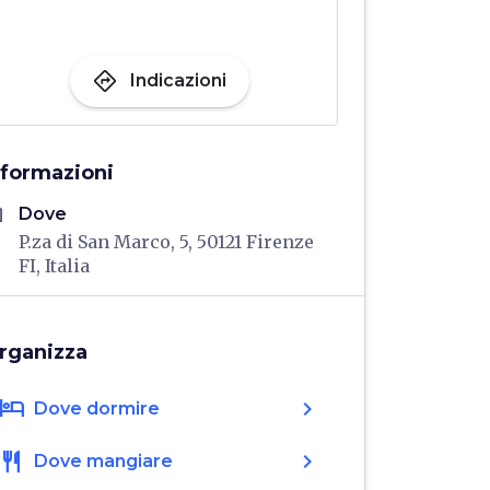
directions
Indicazioni
nformazioni
me
Dove
P.za di San Marco, 5, 50121 Firenze
FI, Italia
rganizza
hotel
chevron_right
Dove dormire
restaurant
chevron_right
Dove mangiare