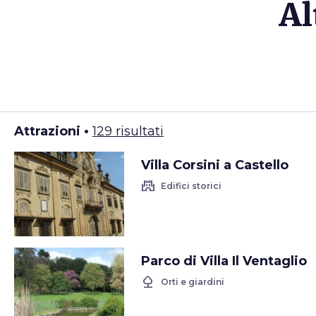
Al
Attrazioni •
129 risultati
Villa Corsini a Castello
castle
Edifici storici
Parco di Villa Il Ventaglio
nature
Orti e giardini