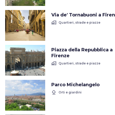
Via de' Tornabuoni a Fire
home_work
Quartieri, strade e piazze
Piazza della Repubblica a
Firenze
home_work
Quartieri, strade e piazze
Parco Michelangelo
nature
Orti e giardini