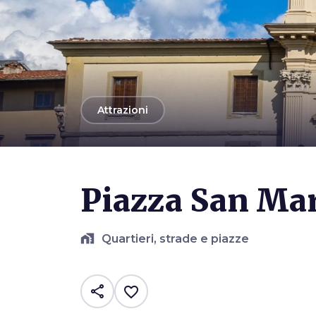
arrow_back
Attrazioni
Photo ©
ctj71081
Piazza San Ma
home_work
Quartieri, strade e piazze
share
favorite_border