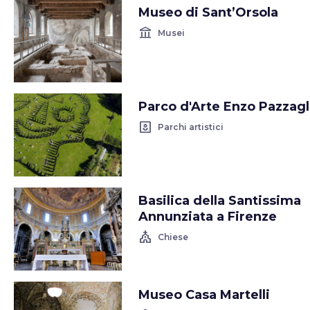
Museo di Sant’Orsola
account_balance
Musei
Parco d'Arte Enzo Pazzagl
yard
Parchi artistici
Basilica della Santissima
Annunziata a Firenze
church
Chiese
Museo Casa Martelli