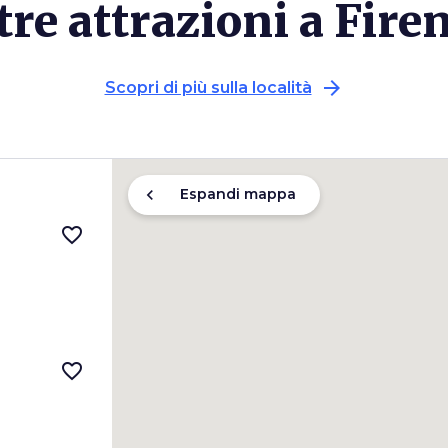
tre attrazioni a Fire
arrow_forward
Scopri di più sulla località
chevron_left
Espandi mappa
favorite_border
favorite_border