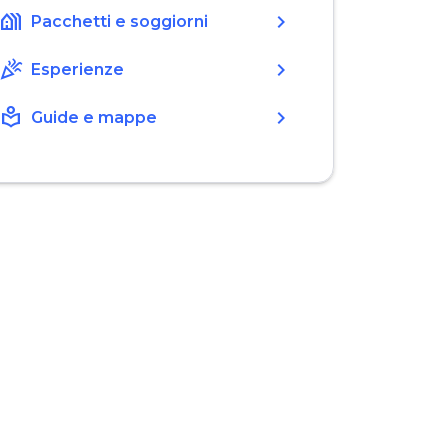
holiday_village
chevron_right
Pacchetti e soggiorni
celebration
chevron_right
Esperienze
local_library
chevron_right
Guide e mappe