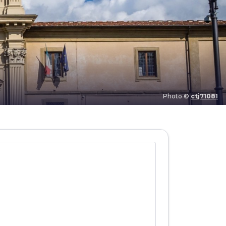
Photo ©
ctj71081