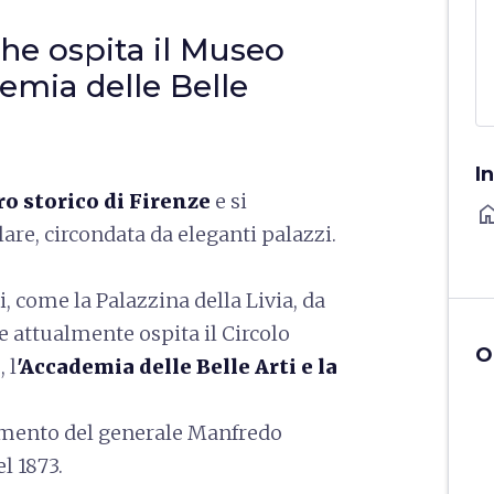
che ospita il Museo
emia delle Belle
I
ro storico di Firenze
e si
ho
re, circondata da eleganti palazzi.
i, come la Palazzina della Livia, da
he attualmente ospita il Circolo
O
 l
'Accademia delle Belle Arti e la
numento del generale Manfredo
l 1873.