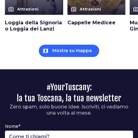
photo_camera
photo_camera
photo_cam
Attrazioni
Attrazioni
Loggia della Signoria
Cappelle Medicee
Mu
o Loggia dei Lanzi
Gin
map
Mostra su mappa
#YourTuscany:
la tua Toscana, la tua newsletter
Zero spam, solo buone idee. Iscriviti, ci vediamo
una volta al mese.
Nome*