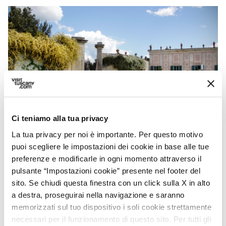
Ci teniamo alla tua privacy
La tua privacy per noi è importante. Per questo motivo
Il Museo delle Porcellane nel Giardino di Boboli -
Credit:
KotomiCreations
puoi scegliere le impostazioni dei cookie in base alle tue
preferenze e modificarle in ogni momento attraverso il
pulsante “Impostazioni cookie” presente nel footer del
sito. Se chiudi questa finestra con un click sulla X in alto
Il Giardino di Boboli
a destra, proseguirai nella navigazione e saranno
memorizzati sul tuo dispositivo i soli cookie strettamente
La visita di Palazzo Pitti non può non includere
necessari per il funzionamento di questo sito. Per tutti gli