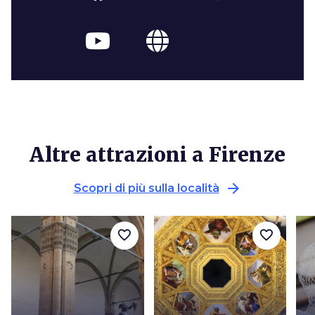
Altre attrazioni a Firenze
arrow_forward
Scopri di più sulla località
favorite_border
favorite_border