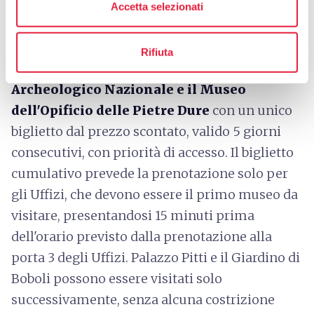
Accetta selezionati
Il biglietto cumulativo
PassPartout 5
Days
consente di visitare
gli Uffizi, Palazzo
Rifiuta
Pitti, il Giardino di Boboli, il Museo
Archeologico Nazionale e il Museo
dell'Opificio delle Pietre Dure
con un unico
biglietto dal prezzo scontato, valido 5 giorni
consecutivi, con priorità di accesso. Il biglietto
cumulativo prevede la prenotazione solo per
gli Uffizi, che devono essere il primo museo da
visitare, presentandosi 15 minuti prima
dell'orario previsto dalla prenotazione alla
porta 3 degli Uffizi. Palazzo Pitti e il Giardino di
Boboli possono essere visitati solo
successivamente, senza alcuna costrizione