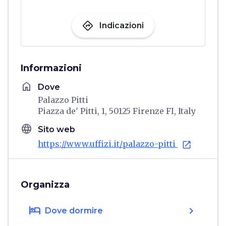
directions
Indicazioni
Informazioni
home
Dove
Palazzo Pitti
Piazza de' Pitti, 1, 50125 Firenze FI, Italy
language
Sito web
https://www.uffizi.it/palazzo-pitti
open_in_new
Organizza
hotel
chevron_right
Dove dormire