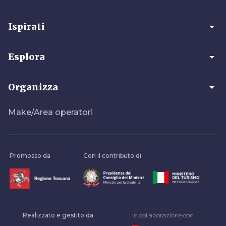
arrow_drop_down
Ispirati
arrow_drop_down
Esplora
arrow_drop_down
Organizza
Make/Area operatori
Promosso da
Con il contributo di
Realizzato e gestito da
In collaborazione con