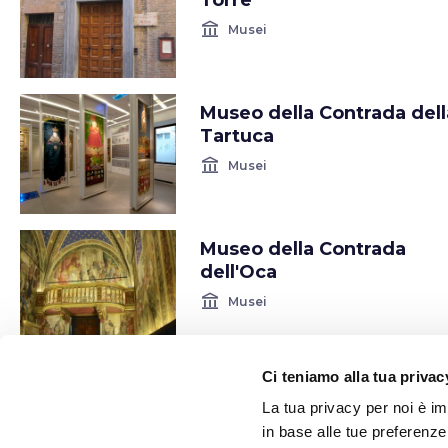
Torre
account_balance
Musei
Museo della Contrada dell
Tartuca
account_balance
Musei
Museo della Contrada
dell'Oca
account_balance
Musei
Ci teniamo alla tua privac
Museo della Contrada dell
Lupa
La tua privacy per noi è i
in base alle tue preferenz
account_balance
Musei