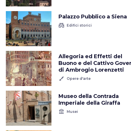
Palazzo Pubblico a Siena
castle
Edifici storici
Allegoria ed Effetti del
Buono e del Cattivo Gove
di Ambrogio Lorenzetti
brush
Opere d'arte
Museo della Contrada
Imperiale della Giraffa
account_balance
Musei