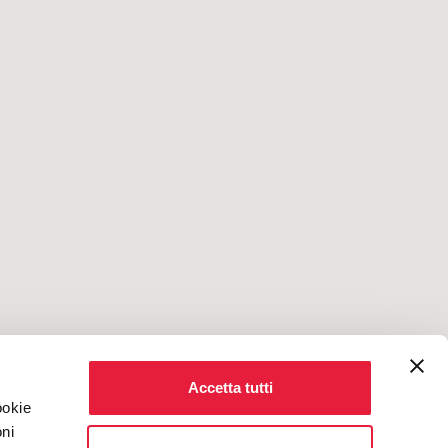
Accetta tutti
ookie
oni