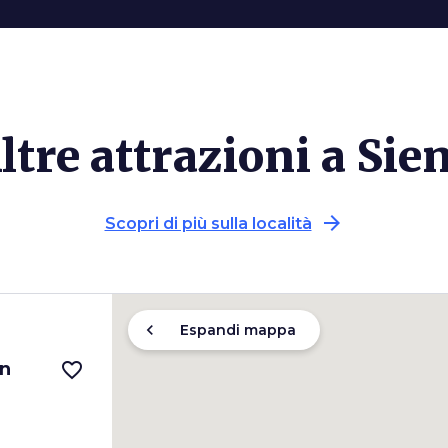
ltre attrazioni a Sie
arrow_forward
Scopri di più sulla località
chevron_left
Espandi mappa
in
favorite_border