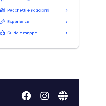
holiday_village
chevron_right
Pacchetti e soggiorni
celebration
chevron_right
Esperienze
local_library
chevron_right
Guide e mappe