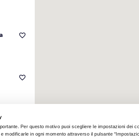
a
favorite_border
favorite_border
y
a
favorite_border
mportante. Per questo motivo puoi scegliere le impostazioni dei c
e e modificarle in ogni momento attraverso il pulsante “Impostazi