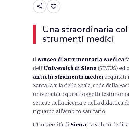
share
favorite_border
Una straordinaria col
strumenti medici
Il
Museo di Strumentaria Medica
f
dell'
Università di Siena
(SIMUS)
ed 
antichi strumenti medici
acquisiti
Santa Maria della Scala, sede della Facol
universitari: questi oggetti testimonia
senese nella ricerca e nella didattica d
riguardo all'ambito sanitario.
L’Università di
Siena
ha voluto dedicar