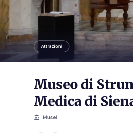
arrow_back
Attrazioni
Museo di Stru
Medica di Sien
account_balance
Musei