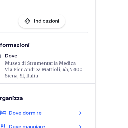
directions
Indicazioni
nformazioni
me
Dove
Museo di Strumentaria Medica
Via Pier Andrea Mattioli, 4b, 53100
Siena, SI, Italia
rganizza
hotel
chevron_right
Dove dormire
restaurant
chevron_right
Dove mangiare