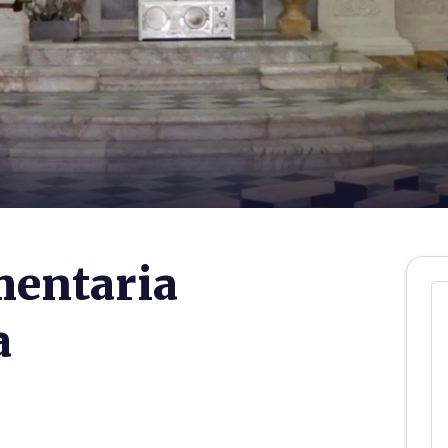
mentaria
a