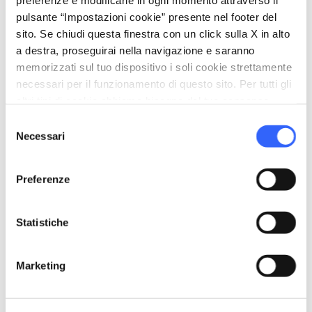
preferenze e modificarle in ogni momento attraverso il
pulsante “Impostazioni cookie” presente nel footer del
sito. Se chiudi questa finestra con un click sulla X in alto
a destra, proseguirai nella navigazione e saranno
memorizzati sul tuo dispositivo i soli cookie strettamente
necessari per il funzionamento di questo sito. Per tutti gli
altri tipi di cookie abbiamo bisogno del tuo consenso.
Selezione
Necessari
del
directions
Indicazioni
consenso
Preferenze
Informazioni
Statistiche
home
Dove
Museo Archeologico di Monteriggioni
Piazza Garfonda, 2, 53035 Monteriggioni
Marketing
SI, Italia
language
Sito web