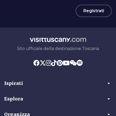
Registrati
Sito ufficiale della destinazione Toscana
arrow_drop_down
Ispirati
arrow_drop_down
Esplora
arrow_drop_down
Organizza