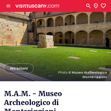
Vai al contenuto principale
search
location_on
favorite
menu
arrow_back
Attrazioni
Photo ©
Museo Archeologico
Monteriggioni
Photo ©
Museo Archeologico Monteriggioni
M.A.M. - Museo
Archeologico di