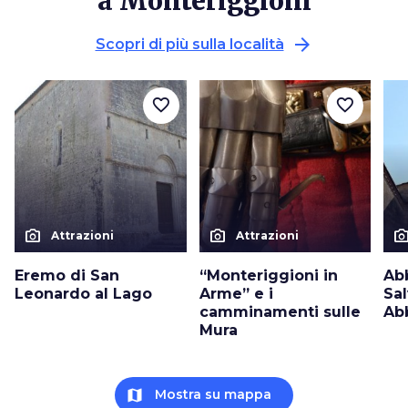
a Monteriggioni
arrow_forward
Scopri di più sulla località
favorite_border
favorite_border
photo_camera
photo_camera
photo_cam
Attrazioni
Attrazioni
Eremo di San
“Monteriggioni in
Ab
Leonardo al Lago
Arme” e i
Sal
camminamenti sulle
Abb
Mura
map
Mostra su mappa