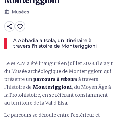
Monteriggioni
account_balance
Musées
share
favorite_border
À Abbadia a Isola, un itinéraire à
travers l'histoire de Monteriggioni
Le M.A.M a été inauguré en juillet 2023. Il s’agit
du Musée archéologique de Monteriggioni qui
présente un
parcours
à rebours
à travers
l’histoire de
Monteriggioni
, du Moyen Âge à
la Protohistoire, en se référant constamment
au territoire de la Val d'Elsa.
Le parcours se déroule entre l'extérieur et