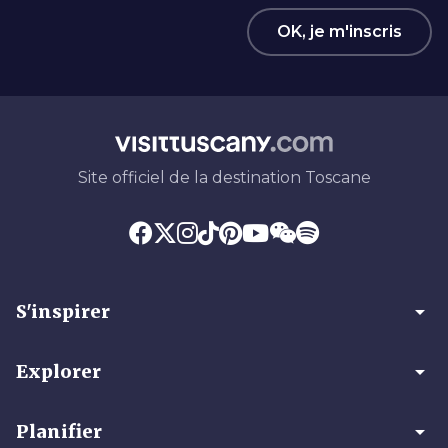
OK, je m'inscris
Site officiel de la destination Toscane
arrow_drop_down
S'inspirer
arrow_drop_down
Explorer
arrow_drop_down
Planifier