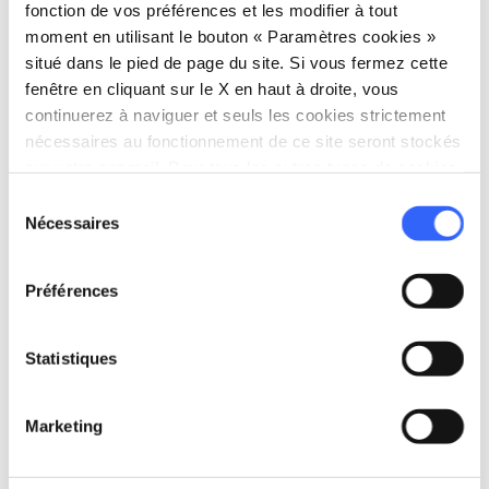
fonction de vos préférences et les modifier à tout
moment en utilisant le bouton « Paramètres cookies »
situé dans le pied de page du site. Si vous fermez cette
fenêtre en cliquant sur le X en haut à droite, vous
continuerez à naviguer et seuls les cookies strictement
nécessaires au fonctionnement de ce site seront stockés
sur votre appareil. Pour tous les autres types de cookies,
nous avons besoin de votre consentement.
Sélection
Nécessaires
du
directions
Directions
consentement
Préférences
Informations
Statistiques
home
Où
Museo Archeologico di Monteriggioni
Piazza Garfonda, 2, 53035 Monteriggioni
Marketing
SI, Italia
language
Site web