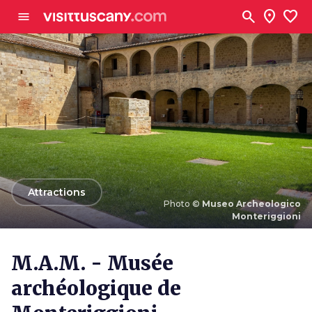
Aller au contenu principal
search
location_on
favorite
menu
arrow_back
Attractions
Photo ©
Museo Archeologico
Monteriggioni
Photo ©
Museo Archeologico Monteriggioni
M.A.M. - Musée
archéologique de