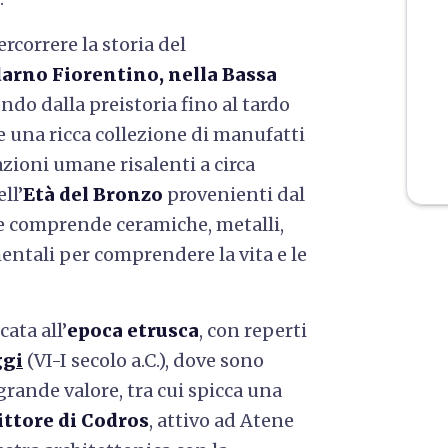
rcorrere la storia del
arno Fiorentino, nella Bassa
endo dalla preistoria fino al tardo
e una ricca collezione di manufatti
azioni umane risalenti a circa
ll’
Età del Bronzo
provenienti dal
he comprende ceramiche, metalli,
entali per comprendere la vita e le
cata all’
epoca etrusca
, con reperti
gi
(VI-I secolo a.C.), dove sono
grande valore, tra cui spicca una
pittore di Codros
, attivo ad Atene