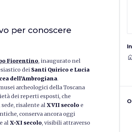
ivo per conoscere
I
ho
o Fiorentino
, inaugurato nel
esiastico dei
Santi Quirico e Lucia
icea dell’Ambrogiana
.
musei archeologici della Toscana
ietà dei reperti esposti, che
O
a sede, risalente al
XVII secolo
e
antiche, conserva ancora oggi
e al
X-XI secolo
, visibili attraverso
.