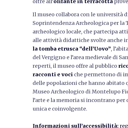
oltre all’
olifante in terracotta
prove
Il museo collabora con le università di
Soprintendenza Archeologica per la 
archeologico locale, che partecipa at
alle attività didattiche svolte anche in
la tomba etrusca
“dell’Uovo”
, l’abi
del Vergigno e l’area medievale di San
reperti, il museo offre al pubblico
ric
racconti e voci
che permettono di im
delle popolazioni che hanno abitato q
Museo Archeologico di Montelupo Fior
l’arte e la memoria si incontrano per 
unica e coinvolgente.
Informazioni sull’accessibilità:
reg