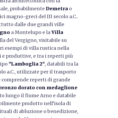
lastra architettonica con la
nale, probabilmente
Demetra
o
ici magno-greci del III secolo a.C..
utto dalle due grandi ville
igno
a Montelupo e la
Villa
lla del Vergigno, visitabile su
 esempi di villa rustica nella
e produttive, e tra i reperti più
tipo
“Lamboglia 2”
, databili tra la
colo a.C., utilizzate per il trasporto
le comprende reperti di grande
i bronzo dorato con medaglione
to lungo il fiume Arno e databile
bilmente prodotto nell’isola di
rituali di abluzione o benedizione,