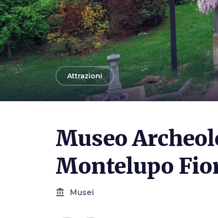
arrow_back
Attrazioni
Photo ©
Dia
Museo Archeolo
Montelupo Fio
account_balance
Musei