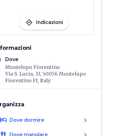
directions
Indicazioni
nformazioni
me
Dove
Montelupo Fiorentino
Via S. Lucia, 33, 50056 Montelupo
Fiorentino FI, Italy
rganizza
hotel
chevron_right
Dove dormire
restaurant
chevron_right
Dove mangiare