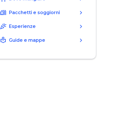
holiday_village
chevron_right
Pacchetti e soggiorni
celebration
chevron_right
Esperienze
local_library
chevron_right
Guide e mappe