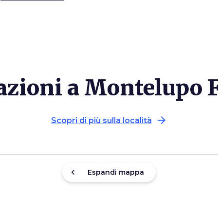
razioni a Montelupo 
arrow_forward
Scopri di più sulla località
chevron_left
Espandi mappa
favorite_border