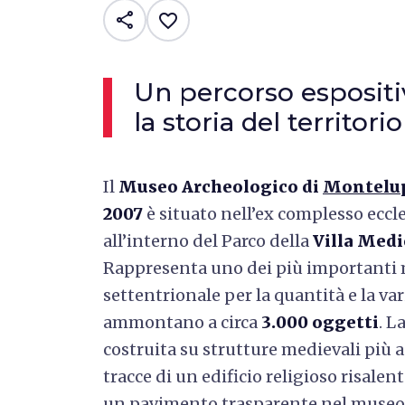
share
favorite_border
Un percorso esposit
la storia del territorio
Il
Museo Archeologico di
Montelup
2007
è situato nell’ex complesso eccl
all’interno del Parco della
Villa Med
Rappresenta uno dei più importanti 
settentrionale per la quantità e la var
ammontano a circa
3.000 oggetti
. L
costruita su strutture medievali più 
tracce di un edificio religioso risalent
un pavimento trasparente nel museo