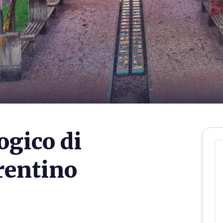
gico di
rentino