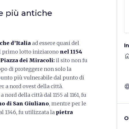
le più antiche
che d’Italia
ad essere quasi del
I
el primo lotto iniziarono
nel 1154
ho
Piazza dei Miracoli:
il sito non fu
opo di proteggere non solo la
 punto più vulnerabile dal punto di
langu
er a nord ovest della città.
nord della città dal 1155 al 1161, fu
o di San Giuliano
, mentre per le
l 1346, fu utilizzata la
pietra
O