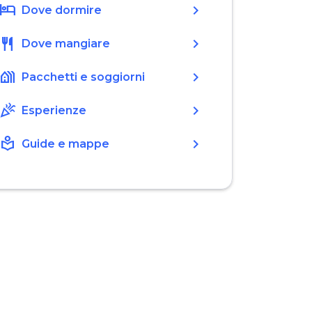
hotel
chevron_right
Dove dormire
restaurant
chevron_right
Dove mangiare
holiday_village
chevron_right
Pacchetti e soggiorni
celebration
chevron_right
Esperienze
local_library
chevron_right
Guide e mappe
 Photo © Stefano Cannas