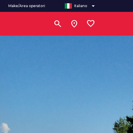
arrow_drop_down
Make/Area operatori
Italiano
search
location_on
favorite