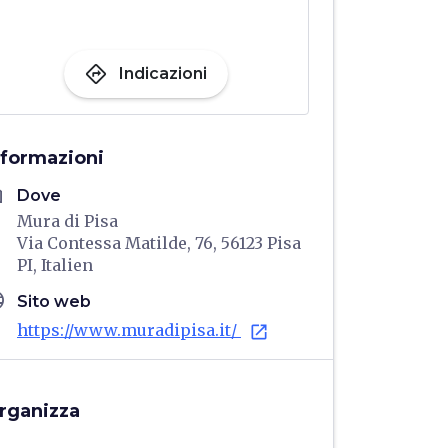
directions
Indicazioni
nformazioni
me
Dove
Mura di Pisa
Via Contessa Matilde, 76, 56123 Pisa
PI, Italien
age
Sito web
https://www.muradipisa.it/
open_in_new
rganizza