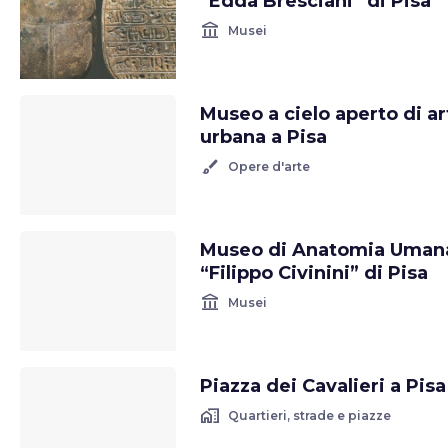
“Edda Bresciani” di Pisa
account_balance
Musei
Museo a cielo aperto di ar
urbana a Pisa
brush
Opere d'arte
Museo di Anatomia Uman
“Filippo Civinini” di Pisa
account_balance
Musei
Piazza dei Cavalieri a Pisa
home_work
Quartieri, strade e piazze