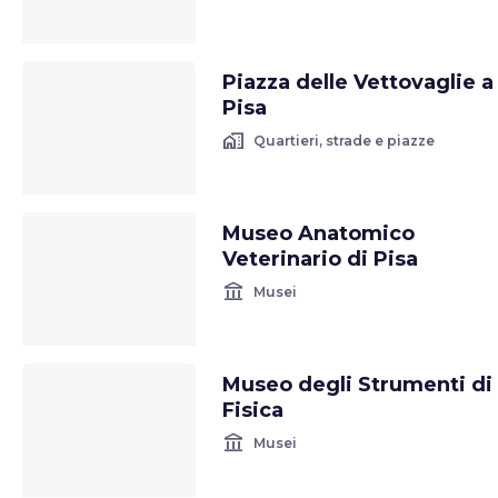
Piazza delle Vettovaglie a
Pisa
home_work
Quartieri, strade e piazze
Museo Anatomico
Veterinario di Pisa
account_balance
Musei
Museo degli Strumenti di
Fisica
account_balance
Musei