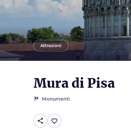
arrow_back
Attrazioni
Photo ©
Stefano Cannas
Mura di Pisa
tour
Monumenti
share
favorite_border