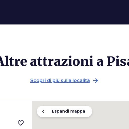
Altre attrazioni a Pis
arrow_forward
Scopri di più sulla località
chevron_left
Espandi mappa
favorite_border