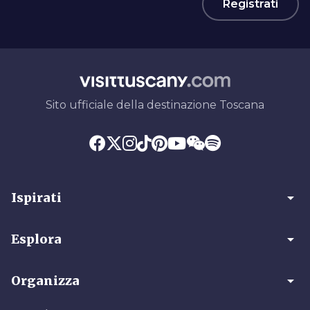
Registrati
Sito ufficiale della destinazione Toscana
arrow_drop_down
Ispirati
arrow_drop_down
Esplora
arrow_drop_down
Organizza