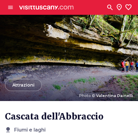
Vai al contenuto principale
search
location_on
favorite
menu
arrow_back
Attrazioni
Photo ©
Valentina Dainelli
Photo ©
Valentina Dainelli
Cascata dell'Abbraccio
nature
Fiumi e laghi