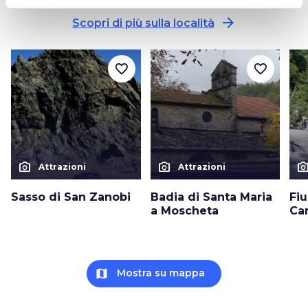
arrow_forward
Scopri di più sulla località
favorite_border
favorite_border
photo_camera
photo_camera
photo_cam
Attrazioni
Attrazioni
Sasso di San Zanobi
Badia di Santa Maria
Fi
a Moscheta
Ca
map
Mostra su mappa