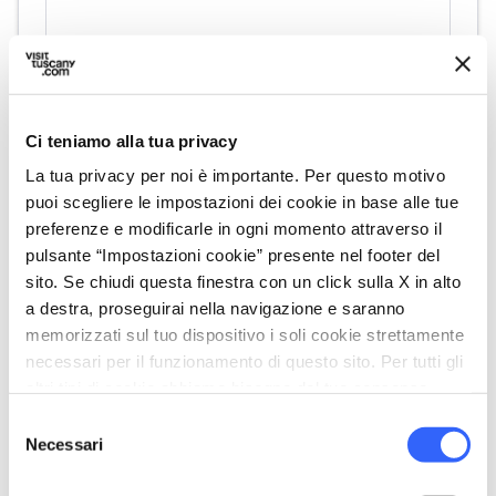
Ci teniamo alla tua privacy
La tua privacy per noi è importante. Per questo motivo
puoi scegliere le impostazioni dei cookie in base alle tue
preferenze e modificarle in ogni momento attraverso il
directions
Indicazioni
pulsante “Impostazioni cookie” presente nel footer del
sito. Se chiudi questa finestra con un click sulla X in alto
a destra, proseguirai nella navigazione e saranno
Informazioni
memorizzati sul tuo dispositivo i soli cookie strettamente
necessari per il funzionamento di questo sito. Per tutti gli
home
Dove
altri tipi di cookie abbiamo bisogno del tuo consenso.
Cascata dell'Abbraccio
Selezione
Località I Diacci, 50035 Passo della
Necessari
del
Sambuca, FI
consenso