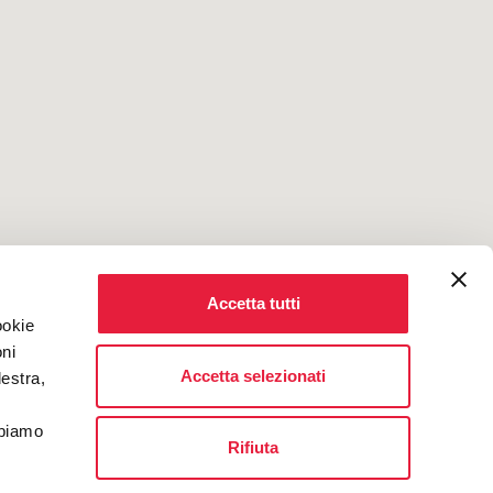
Accetta tutti
ookie
oni
Accetta selezionati
destra,
bbiamo
Rifiuta