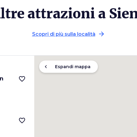
ltre attrazioni a Sie
arrow_forward
Scopri di più sulla località
chevron_left
Espandi mappa
in
favorite_border
favorite_border