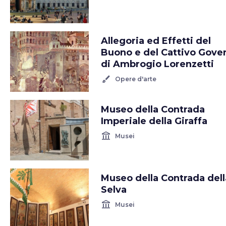
Allegoria ed Effetti del
Buono e del Cattivo Gove
di Ambrogio Lorenzetti
brush
Opere d'arte
Museo della Contrada
Imperiale della Giraffa
account_balance
Musei
Museo della Contrada dell
Selva
account_balance
Musei