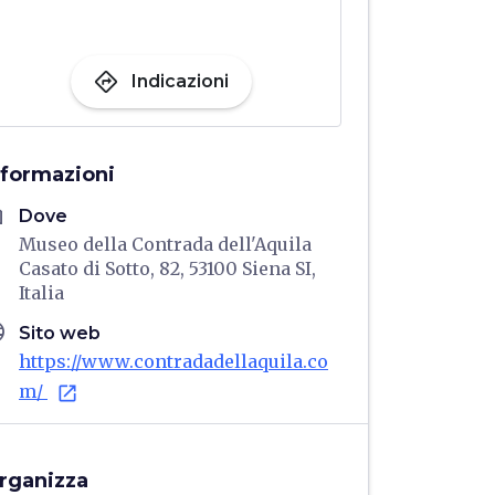
directions
Indicazioni
nformazioni
me
Dove
Museo della Contrada dell'Aquila
Casato di Sotto, 82, 53100 Siena SI,
Italia
age
Sito web
https://www.contradadellaquila.co
m/
open_in_new
rganizza