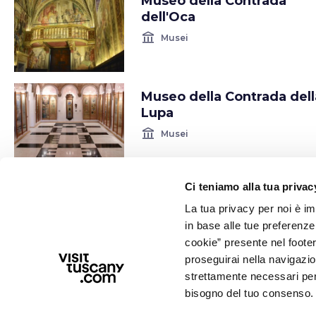
Museo della Contrada
dell'Oca
account_balance
Musei
Museo della Contrada dell
Lupa
account_balance
Musei
Ci teniamo alla tua privac
Museo della Contrada dell
Chiocciola
La tua privacy per noi è i
in base alle tue preferenz
account_balance
Musei
cookie” presente nel footer 
proseguirai nella navigazio
strettamente necessari per i
Museo della Contrada Pri
bisogno del tuo consenso.
della Civetta