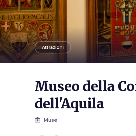
arrow_back
Attrazioni
Photo ©
Contrada dell'Aquila
Museo della Co
dell'Aquila
account_balance
Musei