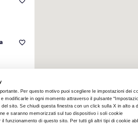
favorite_border
a
favorite_border
y
a
favorite_border
mportante. Per questo motivo puoi scegliere le impostazioni dei c
e e modificarle in ogni momento attraverso il pulsante “Impostazi
del sito. Se chiudi questa finestra con un click sulla X in alto a 
ne e saranno memorizzati sul tuo dispositivo i soli cookie
l funzionamento di questo sito. Per tutti gli altri tipi di cookie a
ora
favorite_border