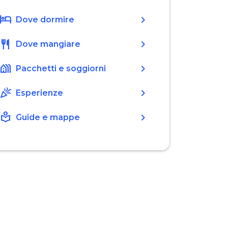
hotel
chevron_right
Dove dormire
restaurant
chevron_right
Dove mangiare
holiday_village
chevron_right
Pacchetti e soggiorni
celebration
chevron_right
Esperienze
local_library
chevron_right
Guide e mappe