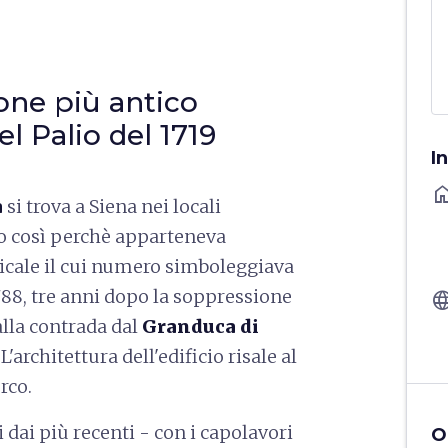
one più antico
l Palio del 1719
I
ho
a
si trova a Siena nei locali
o così perchè apparteneva
cale il cui numero simboleggiava
1788, tre anni dopo la soppressione
langu
alla contrada dal
Granduca di
L'architettura dell'edificio risale al
rco.
 dai più recenti - con i capolavori
O