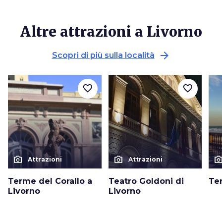
Altre attrazioni a Livorno
arrow_forward
Scopri di più sulla località
favorite_border
favorite_border
photo_camera
photo_camera
photo_cam
Attrazioni
Attrazioni
Terme del Corallo a
Teatro Goldoni di
Te
Livorno
Livorno