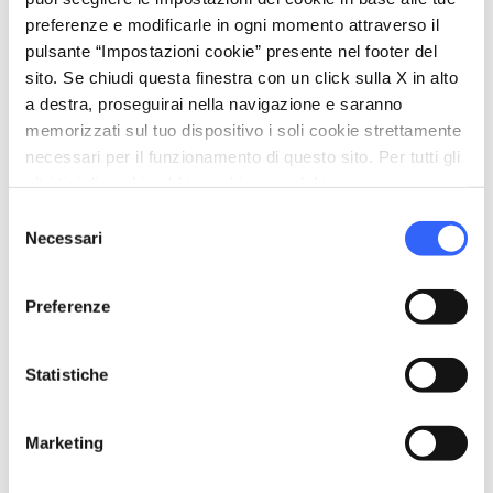
preferenze e modificarle in ogni momento attraverso il
pulsante “Impostazioni cookie” presente nel footer del
sito. Se chiudi questa finestra con un click sulla X in alto
a destra, proseguirai nella navigazione e saranno
memorizzati sul tuo dispositivo i soli cookie strettamente
necessari per il funzionamento di questo sito. Per tutti gli
directions
Indicazioni
altri tipi di cookie abbiamo bisogno del tuo consenso.
Selezione
Necessari
del
Informazioni
consenso
home
Dove
Preferenze
Museo della Città di Livorno
Piazza del Luogo Pio, 57100 Livorno LI,
Italia
Statistiche
language
Sito web
https://www.comune.livorno.it/it/point-
Marketing
of-interest/museo-della-citta-di-livorno