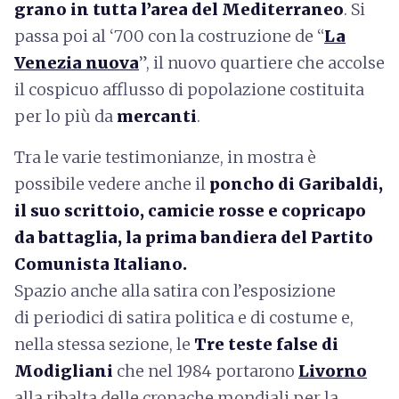
grano in tutta l’area del Mediterraneo
. Si
passa poi al ‘700 con la costruzione de “
La
Venezia nuova
”, il nuovo quartiere che accolse
il cospicuo afflusso di popolazione costituita
per lo più da
mercanti
.
Tra le varie testimonianze, in mostra è
possibile vedere anche il
poncho di Garibaldi,
il suo scrittoio, camicie rosse e copricapo
da battaglia, la prima bandiera del Partito
Comunista Italiano.
Spazio anche alla satira con l’esposizione
di periodici di satira politica e di costume e,
nella stessa sezione, le
Tre teste false di
Modigliani
che nel 1984 portarono
Livorno
alla ribalta delle cronache mondiali per la