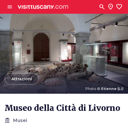
Vai al contenuto principale
search
location_on
favorite
menu
arrow_back
Attrazioni
Photo ©
Etienne (Li)
Photo ©
Etienne (Li)
Museo della Città di Livorno
account_balance
Musei