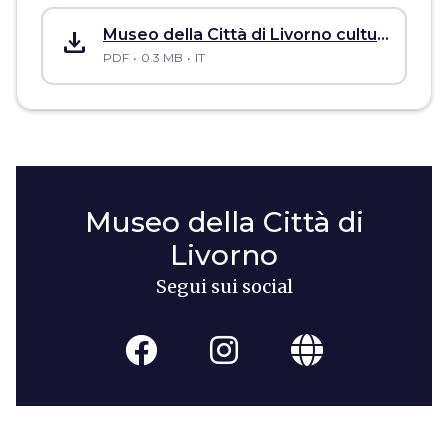
save_alt
Museo della Città di Livorno cultural site accessibility sheet
PDF
0.3 MB
IT
Museo della Città di
Livorno
Segui sui social