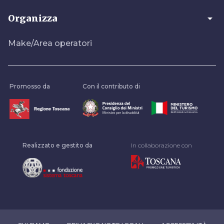
arrow_drop_down
Organizza
Make/Area operatori
Promosso da
Con il contributo di
Realizzato e gestito da
In collaborazione con