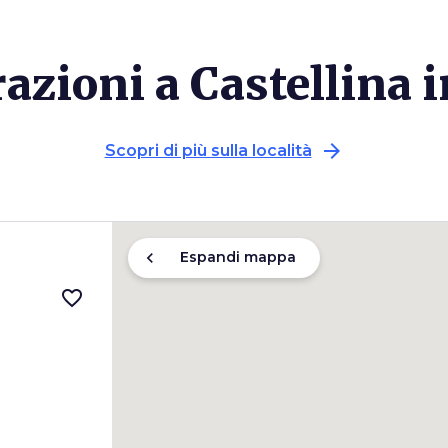
razioni a Castellina 
arrow_forward
Scopri di più sulla località
chevron_left
Espandi mappa
favorite_border