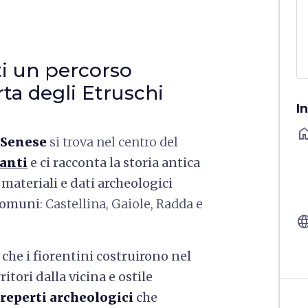
ti un percorso
rta degli Etruschi
I
ho
 Senese
si trova nel centro del
ianti
e ci racconta la storia antica
 materiali e dati archeologici
 comuni
: Castellina, Gaiole, Radda e
langu
, che i fiorentini costruirono nel
itori dalla vicina e ostile
reperti archeologici
che