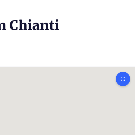
in Chianti
fullscreen