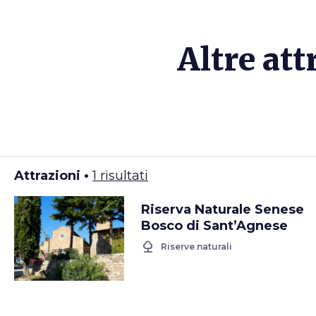
Altre att
Attrazioni •
1 risultati
Riserva Naturale Senese
Bosco di Sant’Agnese
nature
Riserve naturali