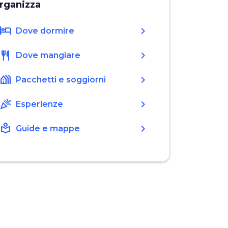
rganizza
hotel
chevron_right
Dove dormire
restaurant
chevron_right
Dove mangiare
holiday_village
chevron_right
Pacchetti e soggiorni
celebration
chevron_right
Esperienze
local_library
chevron_right
Guide e mappe