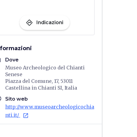
directions
Indicazioni
nformazioni
me
Dove
Museo Archeologico del Chianti
Senese
Piazza del Comune, 17, 53011
Castellina in Chianti SI, Italia
age
Sito web
http://www.museoarcheologicochia
nti.it/
open_in_new