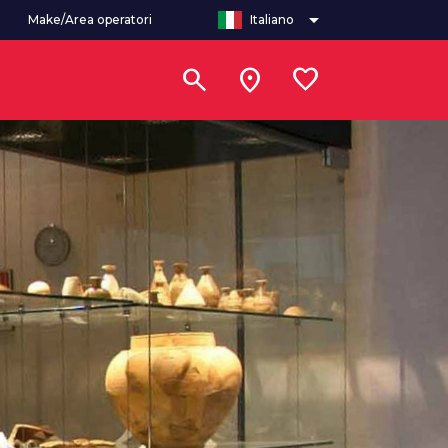
arrow_drop_down
Make/Area operatori
Italiano
search
location_on
favorite