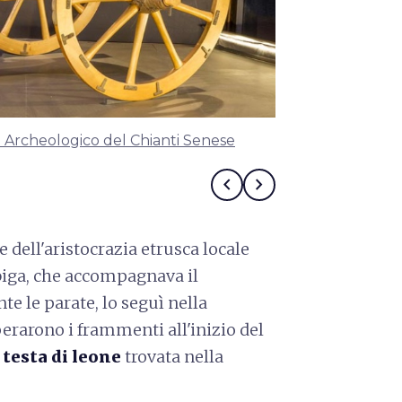
Archeologico del Chianti Senese
Testa di Leone
Museo Archeol
chevron_left
chevron_right
e dell'aristocrazia etrusca locale
 biga, che accompagnava il
te le parate, lo seguì nella
erarono i frammenti all'inizio del
a
testa di leone
trovata nella