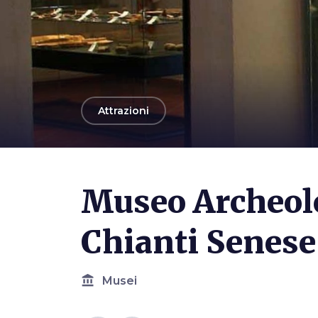
arrow_back
Attrazioni
Museo Archeolo
Chianti Senese
account_balance
Musei