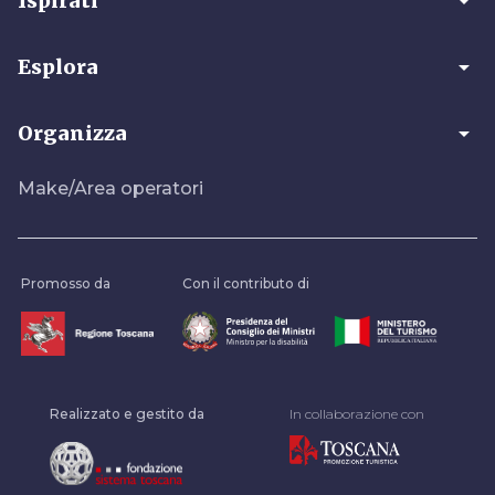
arrow_drop_down
Ispirati
arrow_drop_down
Esplora
arrow_drop_down
Organizza
Make/Area operatori
Promosso da
Con il contributo di
Realizzato e gestito da
In collaborazione con