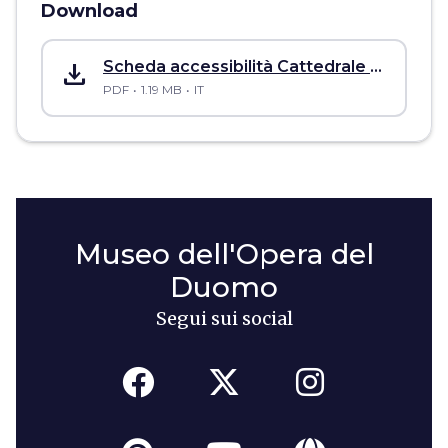
Download
save_alt
Scheda accessibilità Cattedrale Santa Maria del Fiore
PDF
1.19 MB
IT
Museo dell'Opera del
Duomo
Segui sui social