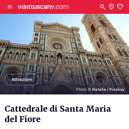
Vai al contenuto principale
search
location_on
favorite
menu
arrow_back
Attrazioni
Photo ©
Natalie / Pixabay
Photo ©
Natalie / Pixabay
Cattedrale di Santa Maria
del Fiore