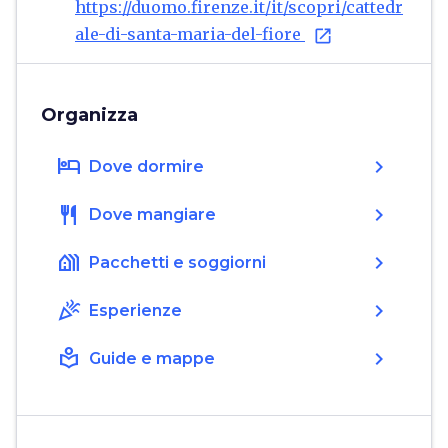
https://duomo.firenze.it/it/scopri/cattedr
ale-di-santa-maria-del-fiore
open_in_new
Organizza
hotel
chevron_right
Dove dormire
restaurant
chevron_right
Dove mangiare
holiday_village
chevron_right
Pacchetti e soggiorni
celebration
chevron_right
Esperienze
local_library
chevron_right
Guide e mappe