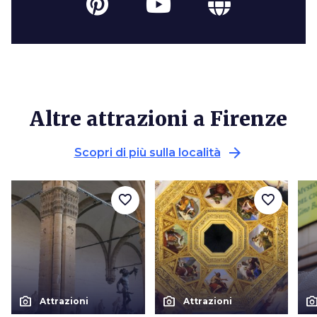
Altre attrazioni a Firenze
arrow_forward
Scopri di più sulla località
favorite_border
favorite_border
photo_camera
photo_camera
photo_cam
Attrazioni
Attrazioni