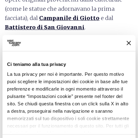
(come le statue che adornavano la prima
facciata), dal
Campanile di Giotto
e dal
Battistero di San Giovanni
.
Le splendide
otto vetrate
furono realizzate
fra
il 1434 e il 1445 da grandi maestri vetrai, su
disegno di alcuni tra i maggiori artisti del
Ci teniamo alla tua privacy
Rinascimento fiorentino: Donatello, Andrea del
La tua privacy per noi è importante. Per questo motivo
Castagno e Paolo Uccello.
puoi scegliere le impostazioni dei cookie in base alle tue
preferenze e modificarle in ogni momento attraverso il
L’interno della cupola fu affrescato tra il 1572 e
pulsante “Impostazioni cookie” presente nel footer del
il 1579 da Giorgio Vasari e da Federico Zuccari
sito. Se chiudi questa finestra con un click sulla X in alto
con un grande
Giudizio Universale
. La salita
a destra, proseguirai nella navigazione e saranno
memorizzati sul tuo dispositivo i soli cookie strettamente
sulla Cupola consente anche un incontro
necessari per il funzionamento di questo sito. Per tutti gli
ravvicinato con questo capolavoro.
altri tipi di cookie abbiamo bisogno del tuo consenso.