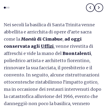
chevron_left
chevron_right
Nei secoli la basilica di Santa Trinita venne
abbellita e arricchita di opere d’arte sacra
come la
Maestà
di Cimabue
,
ad oggi
conservata agli
Uffizi
, venne rivestita di
affreschi e vide la mano del
Buontalenti
,
poliedrico artista e architetto fiorentino,
rinnovare la sua facciata, il presbiterio e il
convento. In seguito, alcune ristrutturazioni
ottocentesche ristabilirono l’impatto gotico,
ma in occasione dei restauri intervenuti dopo
la catastrofica alluvione del 1966, evento che
danneggiò non poco la basilica, vennero