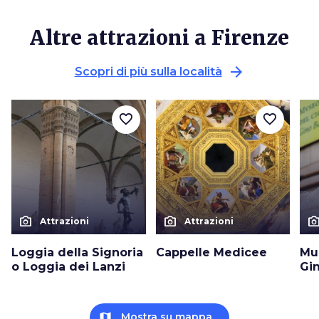
Altre attrazioni a Firenze
arrow_forward
Scopri di più sulla località
favorite_border
favorite_border
photo_camera
photo_camera
photo_cam
Attrazioni
Attrazioni
Loggia della Signoria
Cappelle Medicee
Mu
o Loggia dei Lanzi
Gin
map
Mostra su mappa