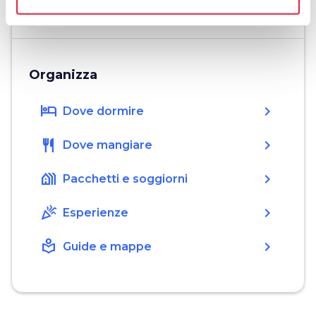
open_in_new
Organizza
hotel
chevron_right
Dove dormire
restaurant
chevron_right
Dove mangiare
holiday_village
chevron_right
Pacchetti e soggiorni
celebration
chevron_right
Esperienze
local_library
chevron_right
Guide e mappe