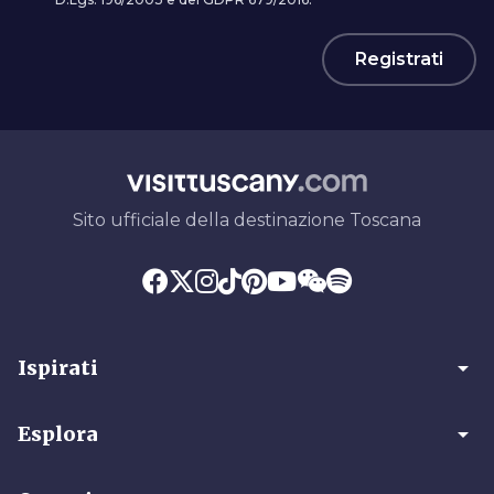
Registrati
Sito ufficiale della destinazione Toscana
arrow_drop_down
Ispirati
arrow_drop_down
Esplora