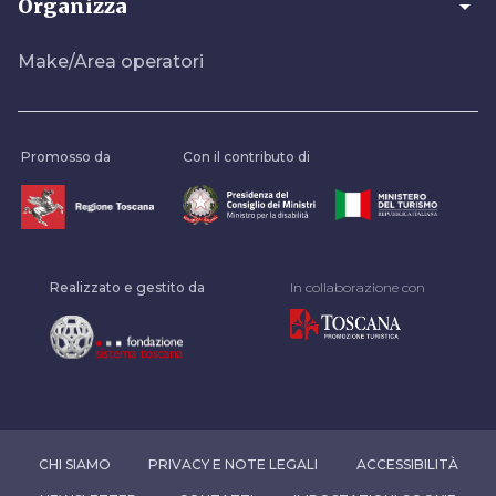
arrow_drop_down
Organizza
Make/Area operatori
Promosso da
Con il contributo di
Realizzato e gestito da
In collaborazione con
CHI SIAMO
PRIVACY E NOTE LEGALI
ACCESSIBILITÀ