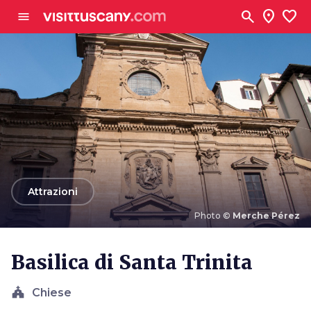
Vai al contenuto principale
search
location_on
favorite
menu
arrow_back
Attrazioni
Photo ©
Merche Pérez
Photo ©
Merche Pérez
Basilica di Santa Trinita
church
Chiese