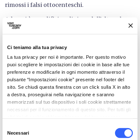
rimossi i falsi ottocenteschi.
Ad oggi è un edificio religioso dall’alto valore
artistico, custode di opere come gli affreschi di
Domenico Ghirlandaio
nella Cappella
Sassetti e il dipinto
Predica di San Giovanni
Ci teniamo alla tua privacy
Battista
, del pittore fiorentino Francesco
La tua privacy per noi è importante. Per questo motivo
puoi scegliere le impostazioni dei cookie in base alle tue
Curradi.
preferenze e modificarle in ogni momento attraverso il
pulsante “Impostazioni cookie” presente nel footer del
Informazioni sull'accessibilità:
sito. Se chiudi questa finestra con un click sulla X in alto
feelflorence.it
a destra, proseguirai nella navigazione e saranno
memorizzati sul tuo dispositivo i soli cookie strettamente
necessari per il funzionamento di questo sito. Per tutti gli
altri tipi di cookie abbiamo bisogno del tuo consenso.
Selezione
Necessari
del