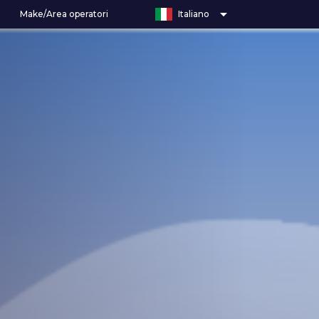
arrow_drop_down
Make/Area operatori
Italiano