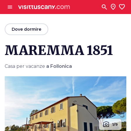
Vai al contenuto principale
search
location_on
favorite
menu
arrow_back
Dove dormire
MAREMMA 1851
Casa per vacanze
a Follonica
photo_camera
1/9