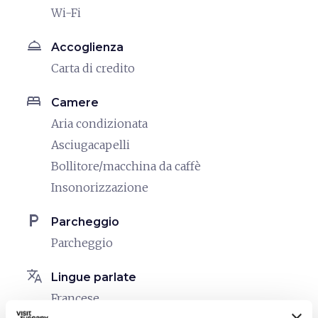
Wi-Fi
room_service
Accoglienza
Carta di credito
bed
Camere
Aria condizionata
Asciugacapelli
Bollitore/macchina da caffè
Insonorizzazione
local_parking
Parcheggio
Parcheggio
translate
Lingue parlate
Francese