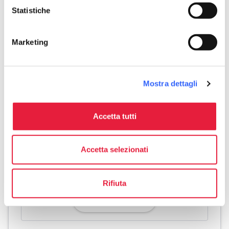
Utilizza illuminazione a basso consumo
Statistiche
Utilizza pannelli solari per l'acqua calda
Marketing
Mostra dettagli
Accetta tutti
Accetta selezionati
Rifiuta
directions
Indicazioni