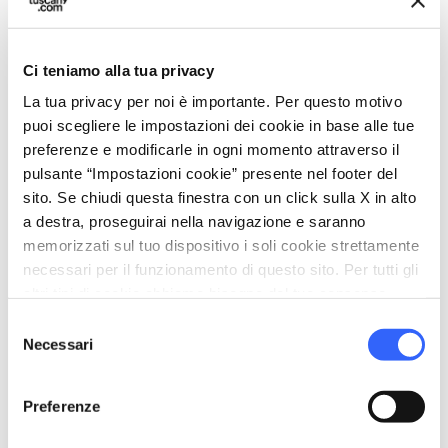
Inglese
Italiano
Ci teniamo alla tua privacy
family_restroom
Servizi per famiglie
La tua privacy per noi è importante. Per questo motivo
Culle e letti con spondine
puoi scegliere le impostazioni dei cookie in base alle tue
Seggiolini
preferenze e modificarle in ogni momento attraverso il
pulsante “Impostazioni cookie” presente nel footer del
laptop_mac
Servizi per lavorare
sito. Se chiudi questa finestra con un click sulla X in alto
Coffee station
a destra, proseguirai nella navigazione e saranno
memorizzati sul tuo dispositivo i soli cookie strettamente
Aree di lavoro
necessari per il funzionamento di questo sito. Per tutti gli
eco
altri tipi di cookie abbiamo bisogno del tuo consenso.
Vacanze sostenibili
Selezione
Fa la raccolta differenziata
Necessari
del
Edificio dotato di sistemi per isolamento
consenso
termico
Preferenze
Postazione di ricarica elettrica per le auto
Utilizza energia prodotta da fonti rinnovabili