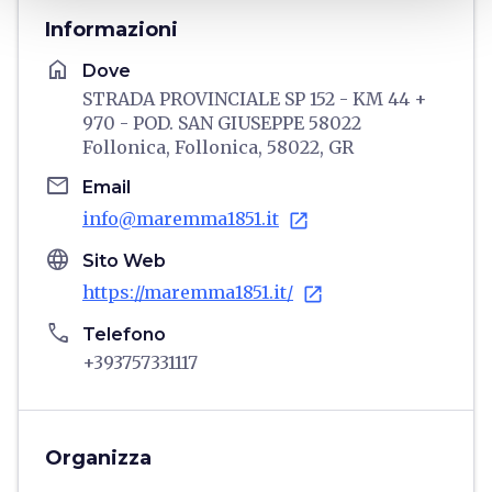
Informazioni
home
Dove
STRADA PROVINCIALE SP 152 - KM 44 +
970 - POD. SAN GIUSEPPE 58022
Follonica, Follonica, 58022, GR
email
Email
info@maremma1851.it
open_in_new
language
Sito Web
https://maremma1851.it/
open_in_new
phone
Telefono
+393757331117
Organizza