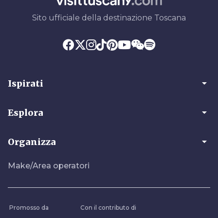
Sito ufficiale della destinazione Toscana
arrow_drop_down
Ispirati
arrow_drop_down
Esplora
arrow_drop_down
Organizza
Make/Area operatori
Promosso da
Con il contributo di