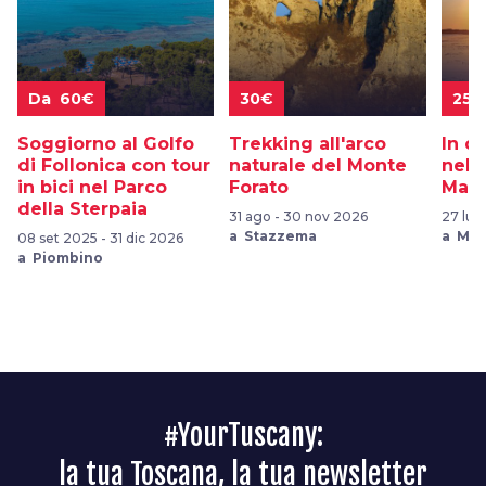
Da 60€
30€
25€
Soggiorno al Golfo
Trekking all'arco
In c
di Follonica con tour
naturale del Monte
nel 
in bici nel Parco
Forato
Mass
della Sterpaia
31 ago - 30 nov 2026
27 lug
a Stazzema
a Mas
08 set 2025 - 31 dic 2026
a Piombino
#YourTuscany:
la tua Toscana, la tua newsletter