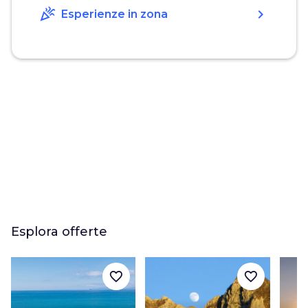
celebration
chevron_right
Esperienze in zona
Esplora offerte
favorite_border
favorite_border