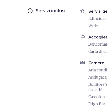
info
hotel_class
Servizi inclusi
Servizi g
Edificio s
Wi-Fi
room_service
Accoglie
Bancoma
Carta di c
bed
Camere
Aria cond
Asciugaca
Bollitore
da caffè
Cassafort
Frigo Bar