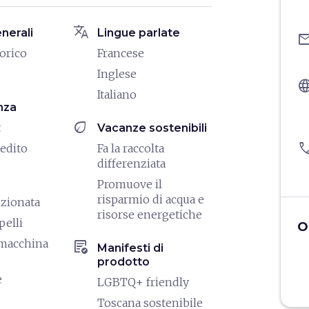
translate
enerali
Lingue parlate
ema
torico
Francese
Inglese
langu
Italiano
nza
eco
t
Vacanze sostenibili
pho
redito
Fa la raccolta
differenziata
Promuove il
risparmio di acqua e
izionata
risorse energetiche
pelli
O
/macchina
order_approve
Manifesti di
prodotto
e
LGBTQ+ friendly
Toscana sostenibile