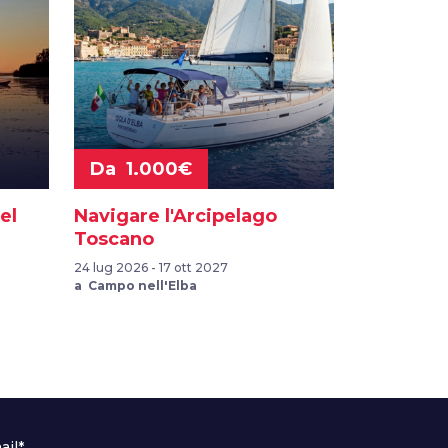
Da 1.000€
el
Navigare l'Arcipelago
Toscano
24 lug 2026 - 17 ott 2027
a Campo nell'Elba
ail*