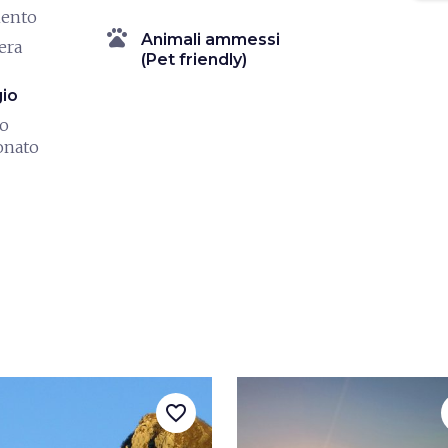
mento
pets
Animali ammessi
era
(Pet friendly)
io
io
onato
favorite_border