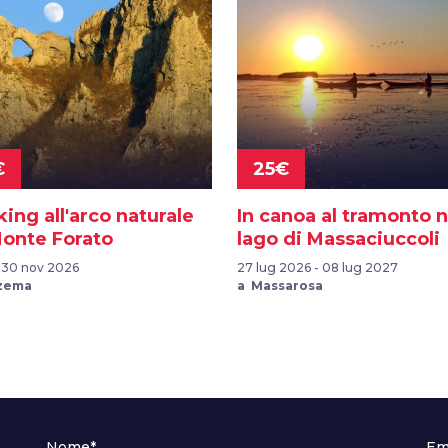
€
25€
ing all'arco naturale
In canoa al tramonto n
Monte Forato
lago di Massaciuccoli
- 30 nov 2026
27 lug 2026 - 08 lug 2027
zema
a Massarosa
Nome*
Em