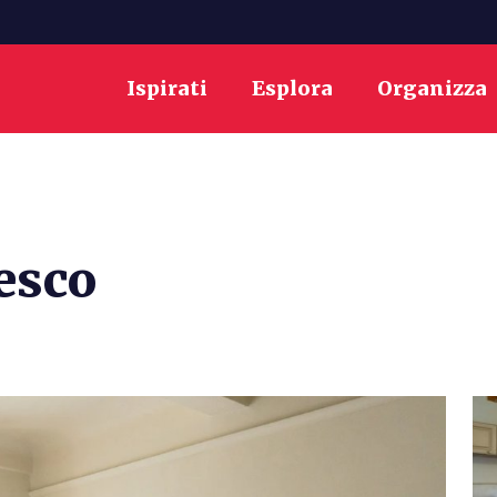
Ispirati
Esplora
Organizza
esco