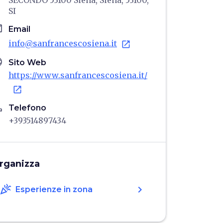
SECONDO 53100 Siena, Siena, 53100,
SI
il
Email
info@sanfrancescosiena.it
open_in_new
age
Sito Web
https://www.sanfrancescosiena.it/
open_in_new
ne
Telefono
+393514897434
rganizza
celebration
chevron_right
Esperienze in zona