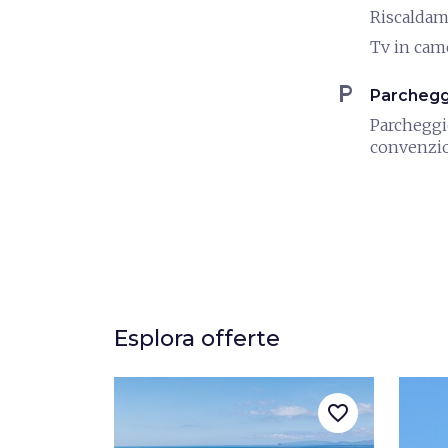
Riscalda
Tv in cam
local_parking
Parchegg
Parchegg
convenzi
Esplora offerte
favorite_border