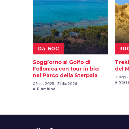
Da 60€
30
Soggiorno al Golfo di
Trekk
Follonica con tour in bici
del 
nel Parco della Sterpaia
31 ago 
a Staz
08 set 2025 - 31 dic 2026
a Piombino