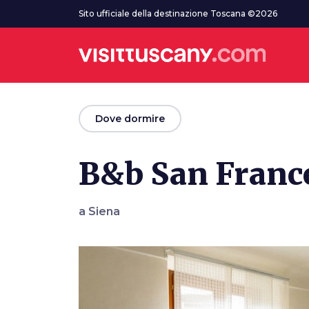
Vai al contenuto principale
Sito ufficiale della destinazione Toscana ©2026
arrow_back
Dove dormire
B&b San Franc
a Siena