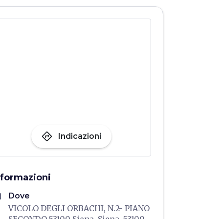
directions
Indicazioni
nformazioni
me
Dove
VICOLO DEGLI ORBACHI, N.2- PIANO