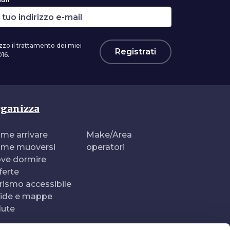
zzo il trattamento dei miei
Registrati
16.
ganizza
me arrivare
Make/Area
me muoversi
operatori
ve dormire
ferte
rismo accessibile
ide e mappe
lute