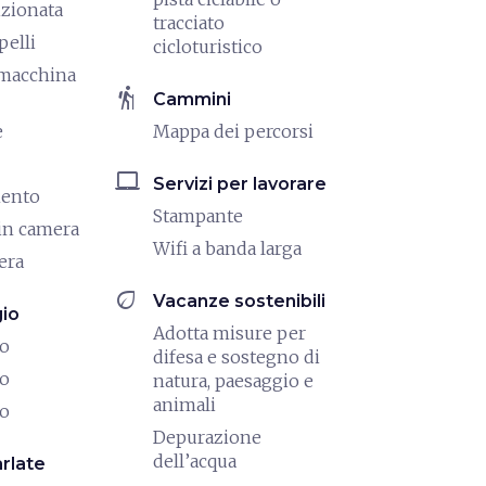
izionata
tracciato
pelli
cicloturistico
/macchina
hiking
Cammini
e
Mappa dei percorsi
laptop_mac
Servizi per lavorare
mento
Stampante
in camera
Wifi a banda larga
era
eco
Vacanze sostenibili
io
Adotta misure per
io
difesa e sostegno di
io
natura, paesaggio e
animali
io
Depurazione
dell’acqua
rlate