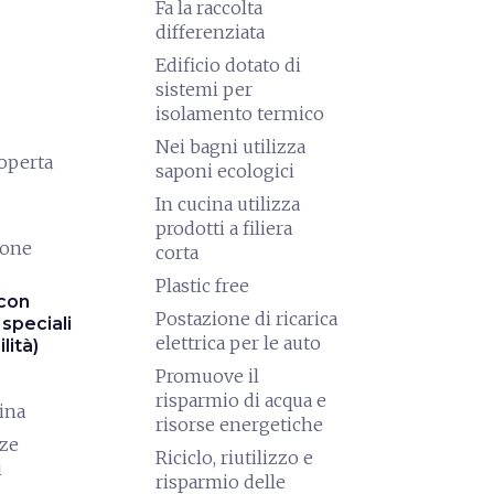
Fa la raccolta
differenziata
Edificio dotato di
sistemi per
isolamento termico
Nei bagni utilizza
coperta
saponi ecologici
In cucina utilizza
prodotti a filiera
ione
corta
Plastic free
con
Postazione di ricarica
speciali
elettrica per le auto
lità)
Promuove il
risparmio di acqua e
ina
risorse energetiche
nze
Riciclo, riutilizzo e
i
risparmio delle