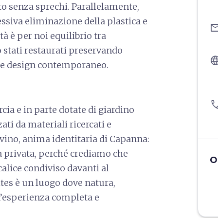
to senza sprechi. Parallelamente,
ssiva eliminazione della plastica e
ema
tà è per noi equilibrio tra
o stati restaurati preservando
langu
t e design contemporaneo.
pho
Orcia e in parte dotate di giardino
zati da materiali ricercati e
 vino, anima identitaria di Capanna:
a privata, perché crediamo che
O
calice condiviso davanti al
tes è un luogo dove natura,
n’esperienza completa e