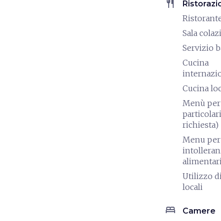
restaurant
Ristorazi
Ristorant
Sala colaz
Servizio b
Cucina
internazi
Cucina lo
Menù per 
particolari
richiesta)
Menu per
intollera
alimentar
Utilizzo d
locali
bed
Camere