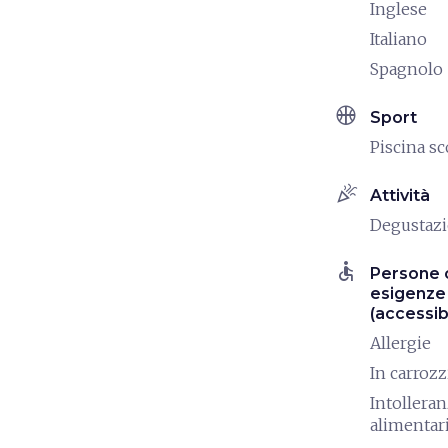
Inglese
Italiano
Spagnolo
sports_basketball
Sport
Piscina s
celebration
Attività
Degustaz
accessible
Persone 
esigenze 
(accessibi
Allergie
In carrozz
Intollera
alimentar