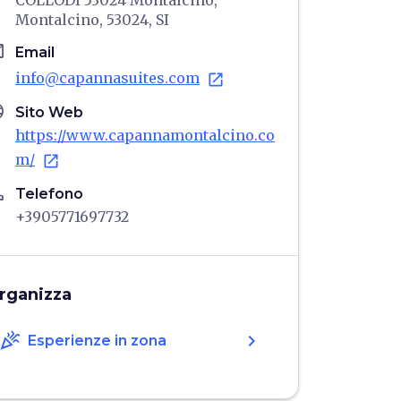
COLLODI 53024 Montalcino,
Montalcino, 53024, SI
il
Email
info@capannasuites.com
open_in_new
age
Sito Web
https://www.capannamontalcino.co
m/
open_in_new
ne
Telefono
+3905771697732
rganizza
celebration
chevron_right
Esperienze in zona