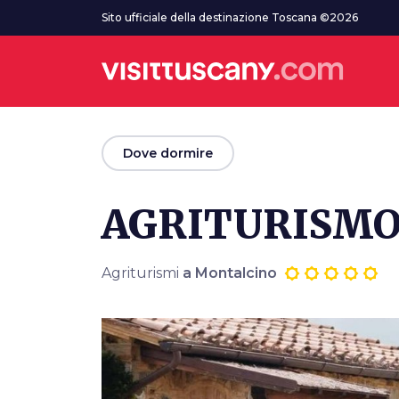
Vai al contenuto principale
Sito ufficiale della destinazione Toscana ©2026
arrow_back
Dove dormire
AGRITURISMO
Agriturismi
a Montalcino