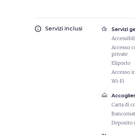
info
hotel_class
Servizi inclusi
Servizi g
Accessibili
Accesso c
private
Eliporto
Accesso i
Wi-Fi
room_service
Accoglie
Carta di c
Bancoma
Deposito 