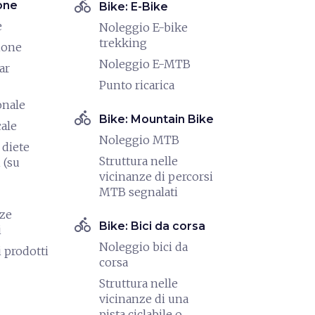
directions_bike
one
Bike: E-Bike
e
Noleggio E-bike
trekking
ione
Noleggio E-MTB
ar
Punto ricarica
onale
directions_bike
Bike: Mountain Bike
cale
Noleggio MTB
diete
Struttura nelle
 (su
vicinanze di percorsi
MTB segnalati
nze
directions_bike
Bike: Bici da corsa
i
Noleggio bici da
i prodotti
corsa
Struttura nelle
vicinanze di una
pista ciclabile o