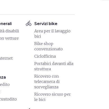
directions_bike
enerali
Servizi bike
tà disabili
Area per il lavaggio
bici
on vetture
Bike shop
convenzionato
Ciclofficina
nternet
Portabici davanti alla
struttura
Ricovero con
nza
telecamera di
redito
sorveglianza
t
Ricovero sicuro per
custodito
le bici