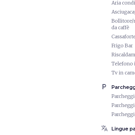
Aria cond
Asciugaca
Bollitore
da caffè
Cassafort
Frigo Bar
Riscalda
Telefono 
Tv in cam
local_parking
Parchegg
Parchegg
Parchegg
Parchegg
translate
Lingue pa