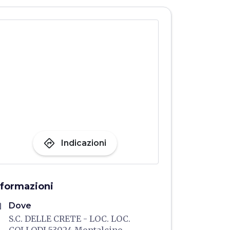
directions
Indicazioni
nformazioni
me
Dove
S.C. DELLE CRETE - LOC. LOC.