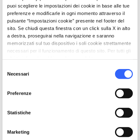
puoi scegliere le impostazioni dei cookie in base alle tue
open_in_new
Verifica disponibilità
preferenze e modificarle in ogni momento attraverso il
pulsante “Impostazioni cookie” presente nel footer del
Raggiungi il sito dell'organizzatore
sito. Se chiudi questa finestra con un click sulla X in alto
a destra, proseguirai nella navigazione e saranno
memorizzati sul tuo dispositivo i soli cookie strettamente
necessari per il funzionamento di questo sito. Per tutti gli
altri tipi di cookie abbiamo bisogno del tuo consenso.
Selezione
Necessari
del
consenso
Preferenze
Statistiche
directions
Indicazioni
Marketing