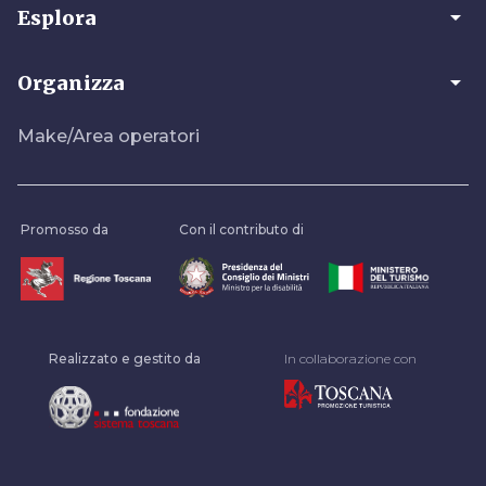
arrow_drop_down
Esplora
arrow_drop_down
Organizza
Make/Area operatori
Promosso da
Con il contributo di
Realizzato e gestito da
In collaborazione con