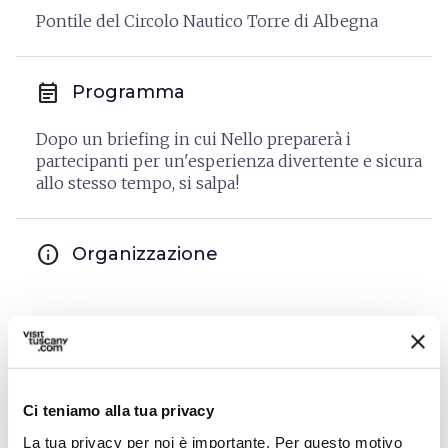
Pontile del Circolo Nautico Torre di Albegna
event_note
Programma
Dopo un briefing in cui Nello preparerà i
partecipanti per un'esperienza divertente e sicura
allo stesso tempo, si salpa!
info
Organizzazione
A partire da 35€
Ci teniamo alla tua privacy
La tua privacy per noi è importante. Per questo motivo