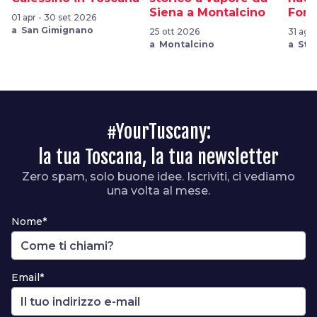
Siena a Montalcino
Fora
01 apr - 30 set 2026
a San Gimignano
25 ott 2026
31 ago
a Montalcino
a Sta
#YourTuscany:
la tua Toscana, la tua newsletter
Zero spam, solo buone idee. Iscriviti, ci vediamo
una volta al mese.
Nome*
Email*