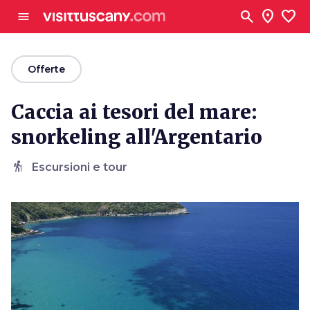
Vai al contenuto principale
search
location_on
favorite
menu
arrow_back
Offerte
Caccia ai tesori del mare:
snorkeling all'Argentario
hiking
Escursioni e tour