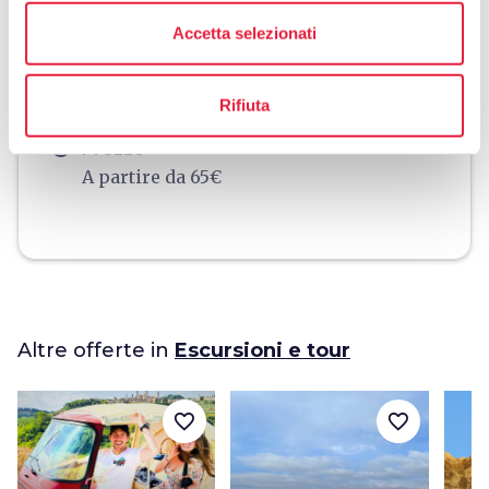
language
Sito Web
Accetta selezionati
https://www.maremmaescursioni.it/
open_in_new
phone
Telefono
Rifiuta
+393713837052
euro
Prezzo
A partire da 65€
Altre offerte in
Escursioni e tour
favorite_border
favorite_border