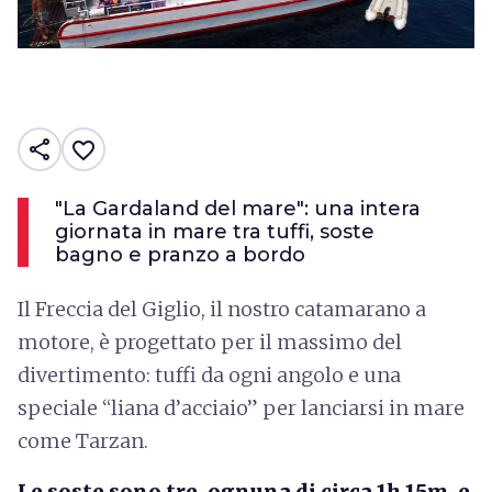
share
favorite_border
"La Gardaland del mare": una intera
giornata in mare tra tuffi, soste
bagno e pranzo a bordo
Il Freccia del Giglio, il nostro catamarano a
motore, è progettato per il massimo del
divertimento: tuffi da ogni angolo e una
speciale “liana d’acciaio” per lanciarsi in mare
come Tarzan.
Le soste sono tre, ognuna di circa 1h 15m, e