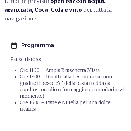
È inoltre previsto
open bar con acqua,
aranciata, Coca-Cola e vino
per tutta la
navigazione.
event_note
Programma
Pause ristoro:
Ore 11:30 – Ampia Bruschetta Mista
Ore 13:00 – Risotto alla Pescatora (se non
gradite il pesce c'e' della pasta fredda da
condire con olio o formaggio o pomodorini al
momento)
Ore 16:30 – Pane e Nutella per una dolce
ricarica!