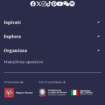
arrow_drop_down
Ispirati
arrow_drop_down
Esplora
arrow_drop_down
Organizza
Make/Area operatori
Promosso da
Con il contributo di