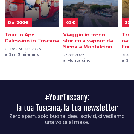
Da 200€
62€
30€
Tour in Ape
Viaggio in treno
Trek
Calessino in Toscana
storico a vapore da
natu
Siena a Montalcino
Fora
01 apr - 30 set 2026
a San Gimignano
25 ott 2026
31 ago
a Montalcino
a Sta
#YourTuscany:
la tua Toscana, la tua newsletter
Zero spam, solo buone idee. Iscriviti, ci vediamo
una volta al mese.