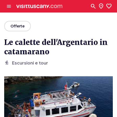
Vai al contenuto principale
search
location_on
favorite
menu
arrow_back
Offerte
Le calette dell'Argentario in
catamarano
hiking
Escursioni e tour