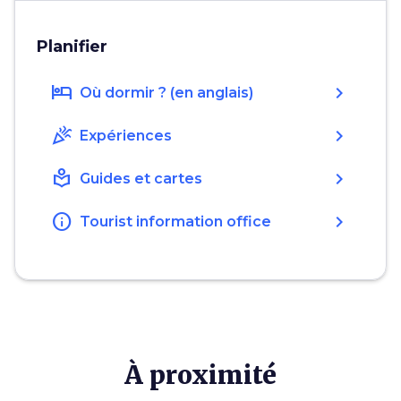
Planifier
hotel
chevron_right
Où dormir ? (en anglais)
celebration
chevron_right
Expériences
local_library
chevron_right
Guides et cartes
info
chevron_right
Tourist information office
À proximité