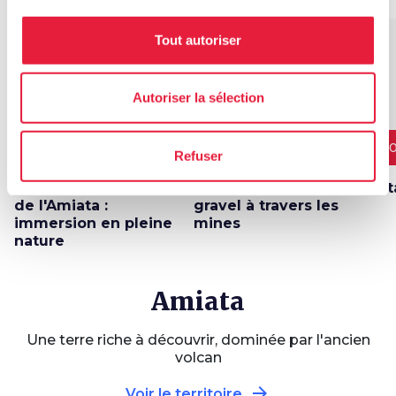
Tout autoriser
favorite_border
favorite_border
Autoriser la sélection
15,7 km
34,1 km
80
Refuser
À travers les forêts
Itinéraire à vélo
Alt
de l'Amiata :
gravel à travers les
immersion en pleine
mines
nature
Amiata
Une terre riche à découvrir, dominée par l'ancien
volcan
arrow_forward
Voir le territoire