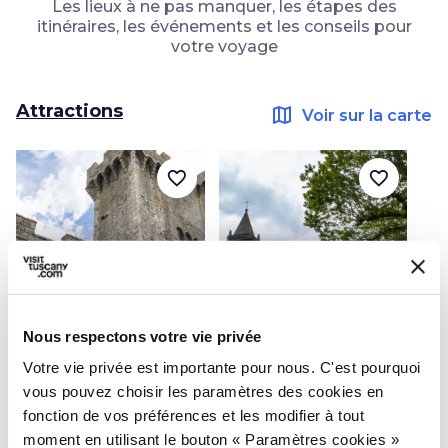
Les lieux à ne pas manquer, les étapes des
itinéraires, les événements et les conseils pour
votre voyage
Attractions
map
Voir sur la carte
favorite_border
favorite_border
photo_camera
photo_camera
Attractions
Attractions
Nous respectons votre vie privée
Forteresse
Sanctuaire de la
Votre vie privée est importante pour nous. C'est pourquoi
aldobrandesque de
Madonna di San
vous pouvez choisir les paramètres des cookies en
Piancastagnaio
Pietro
fonction de vos préférences et les modifier à tout
moment en utilisant le bouton « Paramètres cookies »