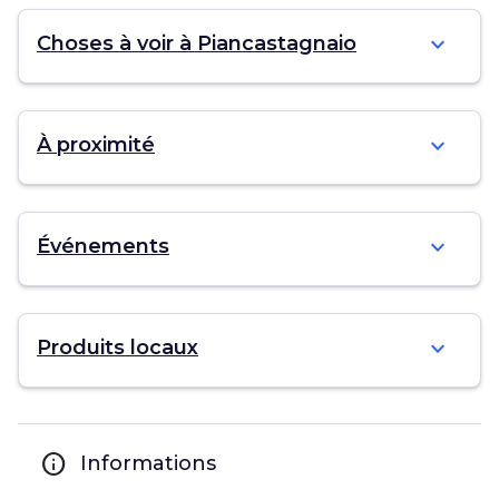
expand_more
Choses à voir à Piancastagnaio
expand_more
À proximité
expand_more
Événements
expand_more
Produits locaux
info
Informations