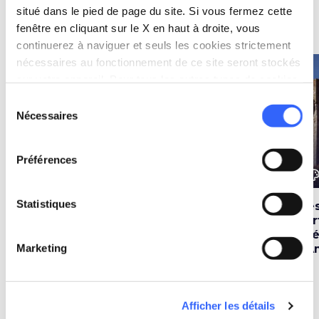
situé dans le pied de page du site. Si vous fermez cette
Idées
map
fenêtre en cliquant sur le X en haut à droite, vous
Voir sur la carte
continuerez à naviguer et seuls les cookies strictement
nécessaires au fonctionnement de ce site seront stockés
favorite_border
favorite_border
sur votre appareil. Pour tous les autres types de cookies,
nous avons besoin de votre consentement.
Sélection
Nécessaires
du
consentement
Préférences
color_lens
color_lens
color_le
Idées
Idées
Statistiques
Chevaux, jockeys et
Quatre réserves de
Les
quartiers : vivre le
biodiversité du Mont
fo
Palio à Amiata
Amiata
mé
Marketing
l'A
Parcours
Afficher les détails
map
Voir sur la carte