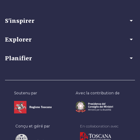
arrow_drop_down
S'inspirer
arrow_drop_down
Explorer
arrow_drop_down
Planifier
Soutenu par
Avec la contribution de
Conçu et géré par
En collaboration avec