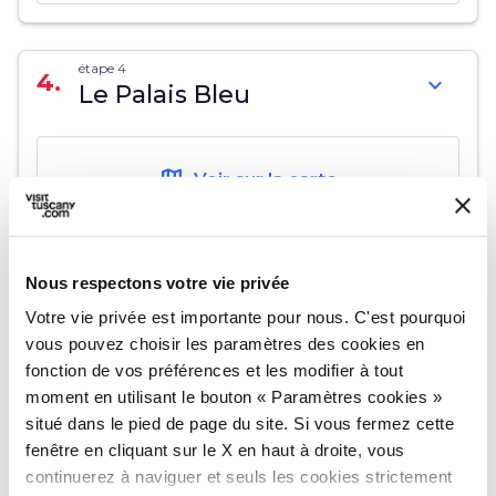
étape 4
4.
expand_more
Le Palais Bleu
map
Voir sur la carte
Nous respectons votre vie privée
étape 5
5.
expand_more
Murale di Keith Haring
Votre vie privée est importante pour nous. C'est pourquoi
vous pouvez choisir les paramètres des cookies en
fonction de vos préférences et les modifier à tout
map
Voir sur la carte
moment en utilisant le bouton « Paramètres cookies »
situé dans le pied de page du site. Si vous fermez cette
fenêtre en cliquant sur le X en haut à droite, vous
continuerez à naviguer et seuls les cookies strictement