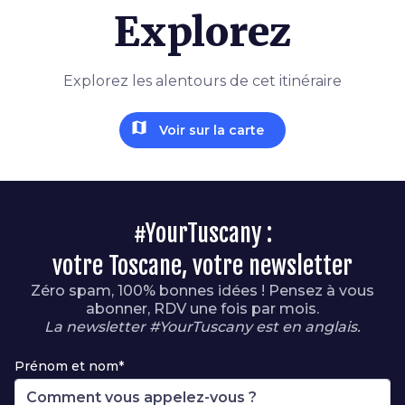
Explorez
Explorez les alentours de cet itinéraire
map
Voir sur la carte
#YourTuscany :
votre Toscane, votre newsletter
Zéro spam, 100% bonnes idées ! Pensez à vous
abonner, RDV une fois par mois.
La newsletter #YourTuscany est en anglais.
Prénom et nom*