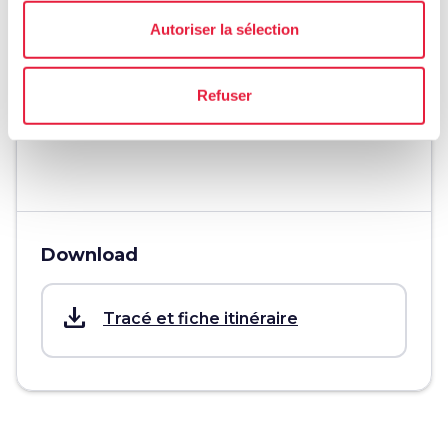
Un giorno
Autoriser la sélection
Difficulté
Facile
Refuser
info
Plus d'infos
Download
save_alt
Tracé et fiche itinéraire