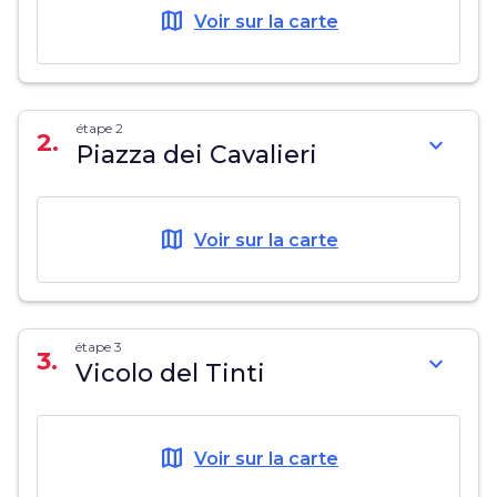
map
Voir sur la carte
étape 2
2.
expand_more
Piazza dei Cavalieri
map
Voir sur la carte
étape 3
3.
expand_more
Vicolo del Tinti
map
Voir sur la carte