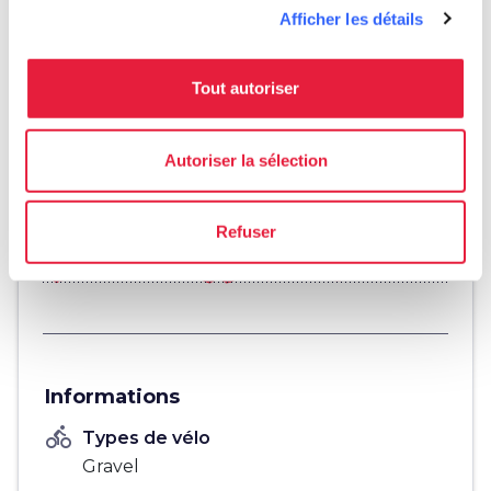
Afficher les détails
Tout autoriser
fullscreen
Esplora su mappa
Autoriser la sélection
Refuser
vertical_align_top
368 mt
vertical_align_bottom
245 mt
Informations
directions_bike
Types de vélo
Gravel