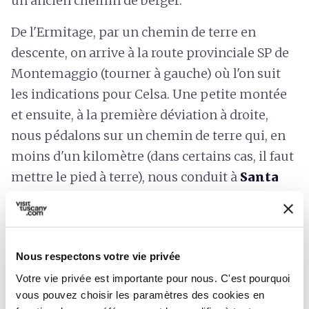
un ancien chemin de berger.
De l'Ermitage, par un chemin de terre en
descente, on arrive à la route provinciale SP de
Montemaggio (tourner à gauche) où l'on suit
les indications pour Celsa. Une petite montée
et ensuite, à la première déviation à droite,
nous pédalons sur un chemin de terre qui, en
moins d'un kilomètre (dans certains cas, il faut
mettre le pied à terre), nous conduit à
Santa
Colomba
. Le petit village médiéval possédait
un château, qui a subi de graves dommages en
1364 lors du passage de la Compagnia di
Nous respectons votre vie privée
Ventura de Giovanni Acuto (John Hawkwood),
Votre vie privée est importante pour nous. C'est pourquoi
condottiere anglais à la solde de Florence.
vous pouvez choisir les paramètres des cookies en