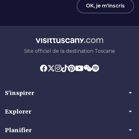
OK, je m'inscris
Site officiel de la destination Toscane
arrow_drop_down
S'inspirer
arrow_drop_down
Explorer
arrow_drop_down
Planifier