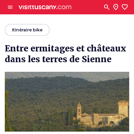
Aller au contenu principal
search
location_on
favorite
menu
arrow_back
Itinéraire bike
Entre ermitages et châteaux
dans les terres de Sienne