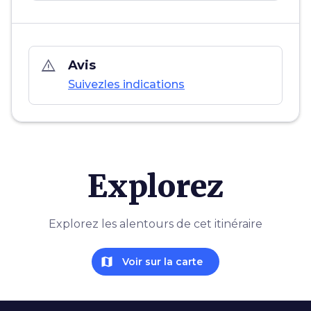
warning_amber
Avis
Suivezles indications
Explorez
Explorez les alentours de cet itinéraire
map
Voir sur la carte