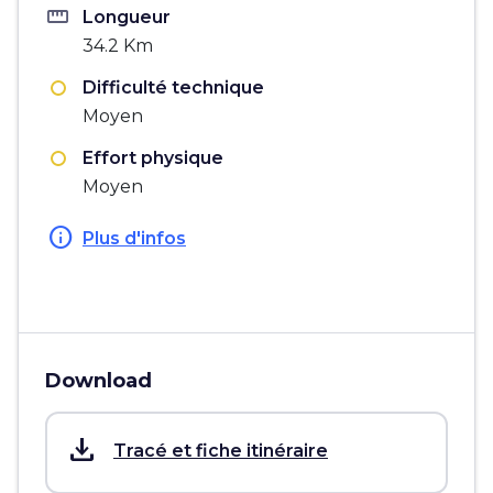
straighten
Longueur
34.2 Km
Difficulté technique
Moyen
Effort physique
Moyen
info
Plus d'infos
Download
save_alt
Tracé et fiche itinéraire