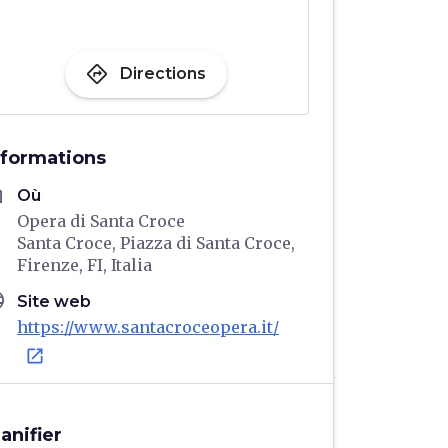
directions
Directions
nformations
me
Où
Opera di Santa Croce
Santa Croce, Piazza di Santa Croce,
Firenze, FI, Italia
age
Site web
https://www.santacroceopera.it/
open_in_new
lanifier