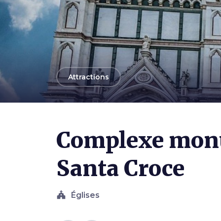
arrow_back
Attractions
Photo ©
user32212 / Pixabay
Complexe mon
Santa Croce
church
Églises