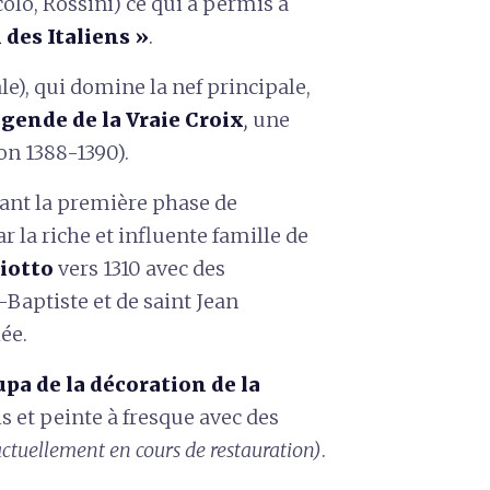
olo, Rossini) ce qui a permis à
des Italiens »
.
le), qui domine la nef principale,
gende de la Vraie Croix
,
une
on 1388-1390).
dant la première phase de
r la riche et influente famille de
iotto
vers 1310 avec des
-Baptiste et de saint Jean
iée.
pa de la décoration de la
is et peinte à fresque avec des
 actuellement en cours de restauration)
.