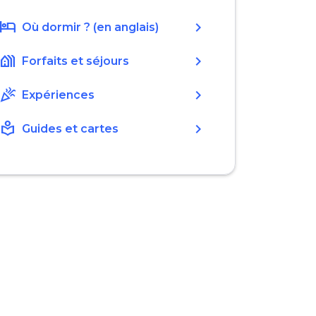
hotel
chevron_right
Où dormir ? (en anglais)
holiday_village
chevron_right
Forfaits et séjours
celebration
chevron_right
Expériences
local_library
chevron_right
Guides et cartes