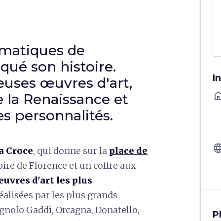
ématiques de
qué son histoire.
I
euses œuvres d'art,
ho
 la Renaissance et
s personnalités.
langu
a Croce
, qui donne sur la
place de
oire de Florence et un coffre aux
uvres d'art les plus
réalisées par les plus grands
Agnolo Gaddi, Orcagna, Donatello,
P