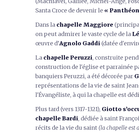
(Machiavel, Galilée, Michel-Ange, Fosc
Santa Croce de devenir le
« Panthéon 
Dans la
chapelle Maggiore
(principa
on peut admirer le vaste cycle de la
Lé
œuvre d’
Agnolo Gaddi
(datée d'envir
La
chapelle Peruzzi
, construite pen
construction de l'église et parrainée pa
banquiers Peruzzi, a été décorée par
G
représentations de la vie de saint Jean
l'Évangéliste, à qui la chapelle est déd
Plus tard (vers 1317-1321),
Giotto s’occu
chapelle Bardi
, dédiée à saint Franço
récits de la vie du saint
(la chapelle est