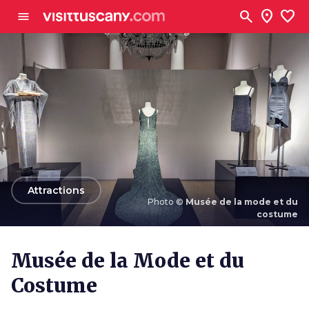
Aller au contenu principal
search
location_on
favorite
menu
arrow_back
Attractions
Photo ©
Musée de la mode et du
costume
Photo ©
Musée de la mode et du costume
Musée de la Mode et du
Costume