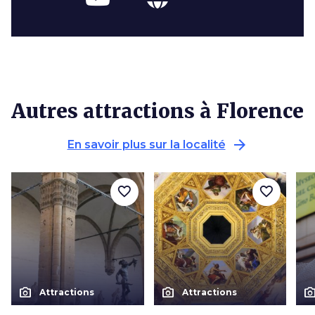
Autres attractions à Florence
arrow_forward
En savoir plus sur la localité
favorite_border
favorite_border
photo_camera
photo_camera
photo_cam
Attractions
Attractions