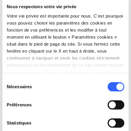
actuelle et celles des années où la haute
Nous respectons votre vie privée
couture italienne s’installait au Palazzo Pitti.
Votre vie privée est importante pour nous. C'est pourquoi
Informations sur l'accessibilité:
vous pouvez choisir les paramètres des cookies en
fonction de vos préférences et les modifier à tout
feelflorence.it
moment en utilisant le bouton « Paramètres cookies »
situé dans le pied de page du site. Si vous fermez cette
fenêtre en cliquant sur le X en haut à droite, vous
continuerez à naviguer et seuls les cookies strictement
nécessaires au fonctionnement de ce site seront stockés
sur votre appareil. Pour tous les autres types de cookies,
nous avons besoin de votre consentement.
Sélection
Nécessaires
du
consentement
Préférences
Statistiques