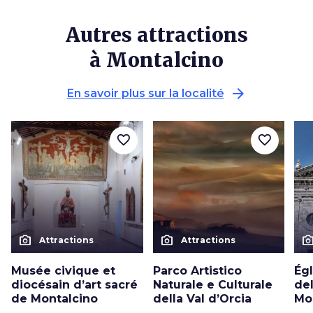
Autres attractions
à Montalcino
arrow_forward
En savoir plus sur la localité
favorite_border
favorite_border
photo_camera
photo_camera
photo_cam
Attractions
Attractions
Musée civique et
Parco Artistico
Ég
diocésain d’art sacré
Naturale e Culturale
de
de Montalcino
della Val d’Orcia
Mo