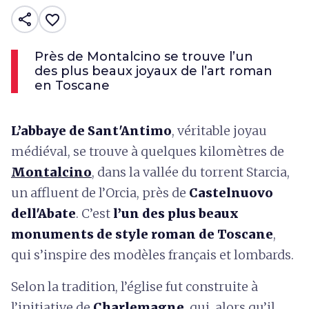
share
favorite_border
Près de Montalcino se trouve l’un
des plus beaux joyaux de l’art roman
en Toscane
L’abbaye de Sant'Antimo
, véritable joyau
médiéval, se trouve à quelques kilomètres de
Montalcino
, dans la vallée du torrent Starcia,
un affluent de l’Orcia, près de
Castelnuovo
dell'Abate
. C’est
l’un des plus beaux
monuments de style roman de Toscane
,
qui s’inspire des modèles français et lombards.
Selon la tradition, l’église fut construite à
l’initiative de
Charlemagne
, qui, alors qu’il