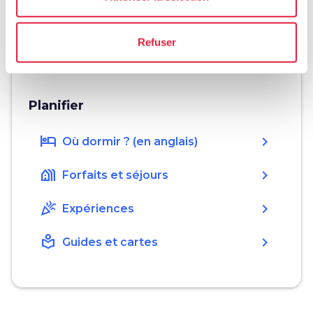
Castelnuovo dell'Abate SI, Italia
language
Site web
Refuser
https://www.antimo.it/
open_in_new
Planifier
hotel
chevron_right
Où dormir ? (en anglais)
holiday_village
chevron_right
Forfaits et séjours
celebration
chevron_right
Expériences
local_library
chevron_right
Guides et cartes