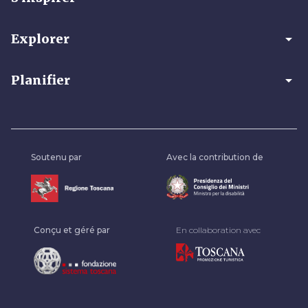
arrow_drop_down
Explorer
arrow_drop_down
Planifier
Soutenu par
Avec la contribution de
Conçu et géré par
En collaboration avec