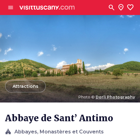
Aller au contenu principal
search
location_on
favorite
menu
arrow_back
Attractions
Photo ©
Dorli Photography
Photo ©
Dorli Photography
Abbaye de Sant’ Antimo
church
Abbayes, Monastères et Couvents