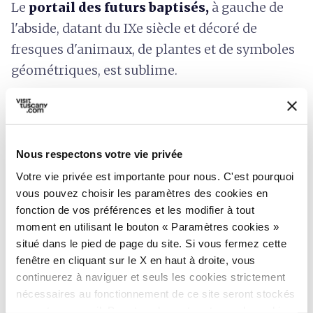
Le
portail des futurs baptisés,
à gauche de
l'abside, datant du IXe siècle et décoré de
fresques d'animaux, de plantes et de symboles
géométriques, est sublime.
L'abbaye conserve en outre une
statue en bois
de l'école ombrienne représentant la
Vierge à
l'Enfant
dans la tradition médiévale des
Nous respectons votre vie privée
« Sedes Sapientiae » (vers 1260), un
crucifix en
Votre vie privée est importante pour nous. C'est pourquoi
bois polychrome du XIIIe siècle
et une
vous pouvez choisir les paramètres des cookies en
lunette peinte à fresque représentant le Christ
fonction de vos préférences et les modifier à tout
sortant du tombeau de l'école siennoise du
moment en utilisant le bouton « Paramètres cookies »
situé dans le pied de page du site. Si vous fermez cette
XVIe siècle.
fenêtre en cliquant sur le X en haut à droite, vous
continuerez à naviguer et seuls les cookies strictement
nécessaires au fonctionnement de ce site seront stockés
sur votre appareil. Pour tous les autres types de cookies,