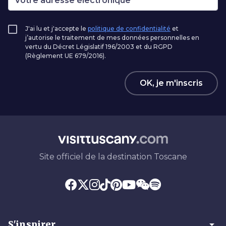
J'ai lu et j'accepte le
politique de confidentialité
et
j’autorise le traitement de mes données personnelles en
vertu du Décret Législatif 196/2003 et du RGPD
(Règlement UE 679/2016).
OK, je m'inscris
Site officiel de la destination Toscane
arrow_drop_down
S'inspirer