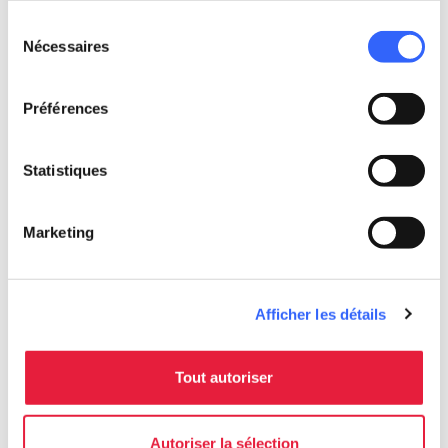
nous avons besoin de votre consentement.
Sélection
Nécessaires
du
consentement
Préférences
Statistiques
Marketing
directions
Directions
Afficher les détails
Informations
Tout autoriser
home
Où
Abbazia di Sant'Antimo
Localita' S. Antimo, 222, 53024
Autoriser la sélection