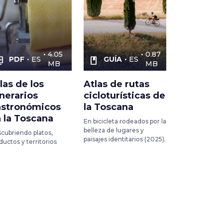
4.05
0.87
PDF
ES
GUÍA
ES
as_pdf
book
MB
MB
las de los
Atlas de rutas
inerarios
cicloturísticas de
astronómicos
la Toscana
 la Toscana
En bicicleta rodeados por la
belleza de lugares y
cubriendo platos,
paisajes identitarios (2025).
ductos y territorios