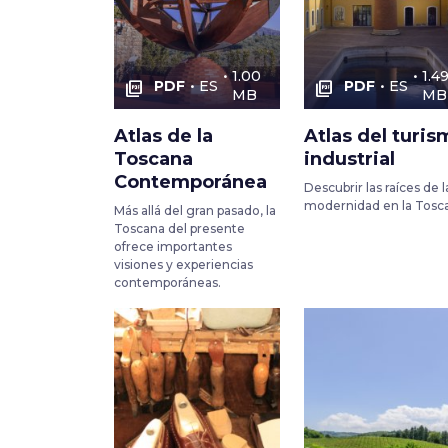
1.00
1.4
PDF
ES
PDF
ES
picture_as_pdf
picture_as_pdf
MB
MB
Atlas de la
Atlas del turis
Toscana
industrial
Contemporánea
Descubrir las raíces de l
modernidad en la Tosc
Más allá del gran pasado, la
Toscana del presente
ofrece importantes
visiones y experiencias
contemporáneas.