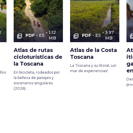
2
1.12
3.97
PDF
ES
PDF
ES
picture_as_pdf
picture_as_pdf
picture_
MB
MB
Atlas de rutas
Atlas de la Costa
At
cicloturísticas de
Toscana
it
la Toscana
g
La Toscana y su litoral, ¡un
en
mar de experiencias!
llos
En bicicleta, rodeados por
la belleza de paisajes y
Des
escenarios singulares
pro
(2026).