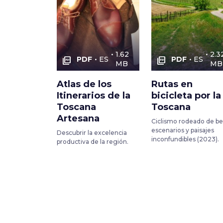
1.62
2.3
PDF
ES
PDF
ES
picture_as_pdf
picture_as_pdf
MB
MB
Atlas de los
Rutas en
Itinerarios de la
bicicleta por la
Toscana
Toscana
Artesana
Ciclismo rodeado de be
escenarios y paisajes
Descubrir la excelencia
inconfundibles (2023).
productiva de la región.