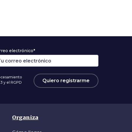
rreo electrónico*
rocesamiento
Quiero registrarme
03 y el RGPD
Organiza