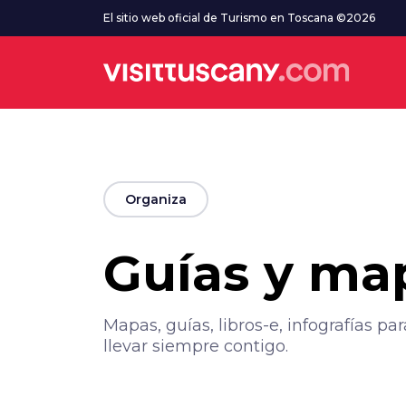
Ve al contenido principal
El sitio web oficial de Turismo en Toscana ©2026
arrow_back
Organiza
Guías y ma
Mapas, guías, libros-e, infografías p
llevar siempre contigo.