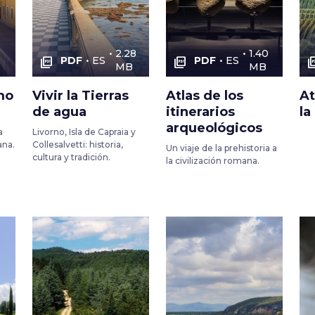
9
2.28
1.40
PDF
ES
PDF
ES
picture_as_pdf
picture_as_pdf
picture_
MB
MB
mo
Vivir la Tierras
Atlas de los
At
de agua
itinerarios
la
arqueológicos
a
Livorno, Isla de Capraia y
ana.
Collesalvetti: historia,
Un viaje de la prehistoria a
cultura y tradición.
la civilización romana.