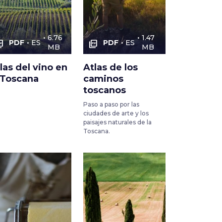
6.76
1.47
PDF
ES
PDF
ES
as_pdf
picture_as_pdf
MB
MB
las del vino en
Atlas de los
 Toscana
caminos
toscanos
Paso a paso por las
ciudades de arte y los
paisajes naturales de la
Toscana.