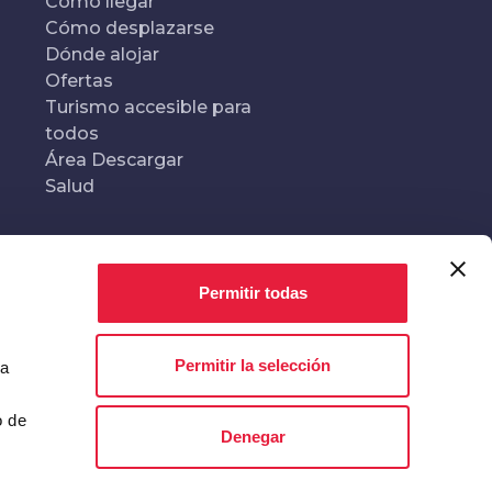
Cómo llegar
Cómo desplazarse
Dónde alojar
Ofertas
Turismo accesible para
todos
Área Descargar
Salud
Realizado y dirigido por
En colaboración con
Permitir todas
Permitir la selección
ta
o de
Denegar