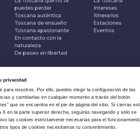
La Toscana que no te
La Toscana
puedes perder
Intereses
Toscana auténtica
Itinerarios
Toscana de ensueño
Estaciones
Toscana apasionante
Eventos
En contacto con la
naturaleza
De paseo en libertad
u privacidad
e para nosotros. Por ello, puedes elegir la configuración de las
ncias y cambiarlas en cualquier momento a través del botón
es" que se encuentra en el pie de página del sitio. Si cierras es
a X en la parte superior derecha, seguirás navegando y sólo se
tivo las cookies estrictamente necesarias para el funcionamient
 otros tipos de cookies necesitamos tu consentimiento.