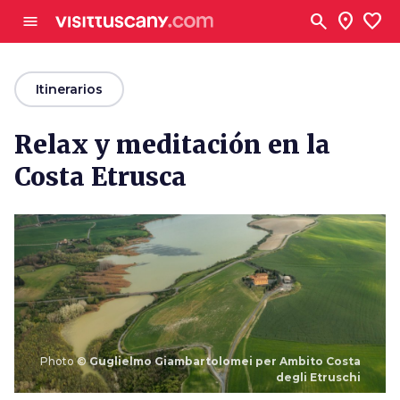
Ve al contenido principal
search
location_on
favorite
menu
arrow_back
Itinerarios
Relax y meditación en la
Costa Etrusca
Photo ©
Guglielmo Giambartolomei per Ambito Costa
degli Etruschi