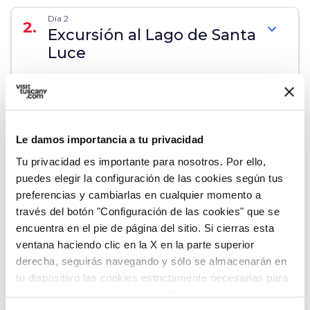
Día 2
2.
expand_more
Excursión al Lago de Santa
Luce
map
Muestra en el mapa
Le damos importancia a tu privacidad
Tu privacidad es importante para nosotros. Por ello,
puedes elegir la configuración de las cookies según tus
preferencias y cambiarlas en cualquier momento a
través del botón "Configuración de las cookies" que se
encuentra en el pie de página del sitio. Si cierras esta
ventana haciendo clic en la X en la parte superior
derecha, seguirás navegando y sólo se almacenarán en
tu dispositivo las cookies estrictamente necesarias para
el funcionamiento de este sitio. Para todos los otros tipos