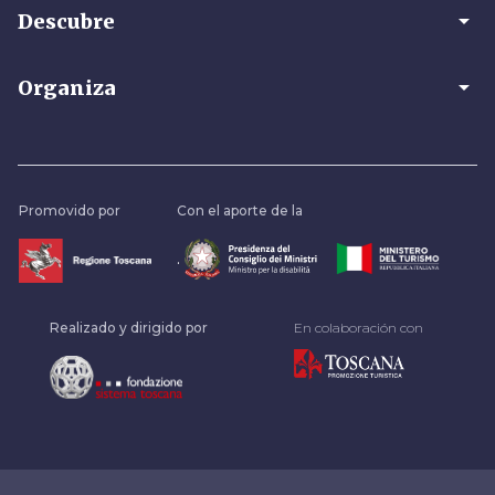
arrow_drop_down
Descubre
arrow_drop_down
Organiza
Promovido por
Con el aporte de la
.
Realizado y dirigido por
En colaboración con